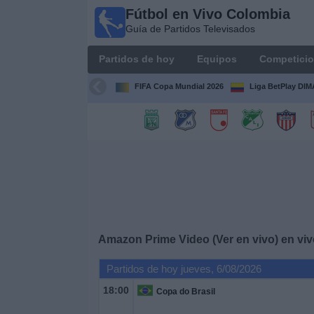
Fútbol en Vivo Colombia
Fútbol en
Guía de Partidos Televisados
Vivo
Colombia
Partidos de hoy
Equipos
Competici
Guía de
Partidos
FIFA Copa Mundial 2026
Liga BetPlay DI
Televisados
Partidos
de
hoy
Equipos
Competiciones
Amazon Prime Video (Ver en vivo) en viv
Partidos de hoy jueves, 6/08/2026
Canales
TV
18:00
Copa do Brasil