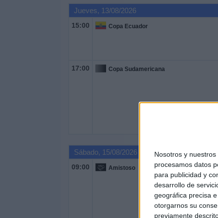
Jueves, 13/08/2026
15:00
Copa Ecuador
17:00
Copa Sudamericana
Sábado, 15/08/2026
Nosotros y nuestro
procesamos datos per
09:00
Amistoso
para publicidad y co
desarrollo de servici
geográfica precisa e 
otorgarnos su conse
previamente descrito