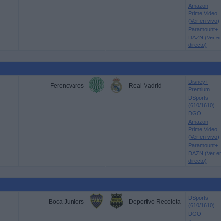
Amazon
Prime Video
(Ver en vivo)
Paramount+
DAZN (Ver e
directo)
Disney+
Ferencvaros
Real Madrid
Premium
DSports
(610/1610)
DGO
Amazon
Prime Video
(Ver en vivo)
Paramount+
DAZN (Ver e
directo)
DSports
Boca Juniors
Deportivo Recoleta
(610/1610)
DGO