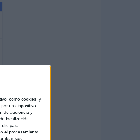
n
ivo, como cookies, y
por un dispositivo
ón de audiencia y
de localización
 clic para
bo el procesamiento
cambiar sus