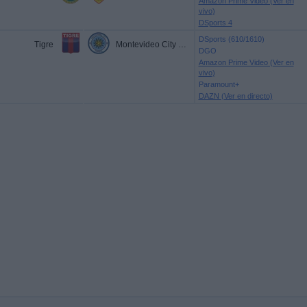
Amazon Prime Video (Ver en
vivo)
DSports 4
DSports (610/1610)
Tigre
Montevideo City Torque
DGO
Amazon Prime Video (Ver en
vivo)
Paramount+
DAZN (Ver en directo)