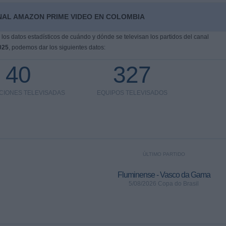
NAL AMAZON PRIME VIDEO EN COLOMBIA
os datos estadísticos de cuándo y dónde se televisan los partidos del canal
025
, podemos dar los siguientes datos:
40
327
CIONES TELEVISADAS
EQUIPOS TELEVISADOS
ÚLTIMO PARTIDO
Fluminense - Vasco da Gama
5/08/2026 Copa do Brasil