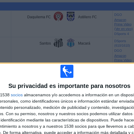
DGO
Daquilema FC
Astillero FC
Amazon
Prime Video
(Ver en vivo)
DSports 4
DSports
Santos
Macará
(610/1610)
DGO
Amazon
Prime Video
(Ver en vivo)
Paramount+
DAZN (Ver e
directo)
Su privacidad es importante para nosotros
s 1538
socios
almacenamos y/o accedemos a información en un disposit
sonales, como identificadores únicos e información estándar enviada 
DSports
Tottenham
Hoffenheim
(610/1610)
ntenido personalizado, medición de publicidad y contenido, investigaci
DGO
os.
Con su permiso, nosotros y nuestros socios podemos utilizar datos 
Amazon
identificación mediante las características de dispositivos. Puede hacer
Prime Video
(Ver en vivo)
ntimiento a nosotros y a nuestros 1538 socios para que llevemos a ca
Paramount+
. De forma alternativa, puede acceder a información más detallada y 