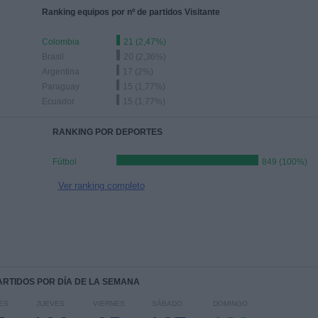
Ranking equipos por nº de partidos Visitante
Colombia
21 (2,47%)
Brasil
20 (2,36%)
Argentina
17 (2%)
Paraguay
15 (1,77%)
Ecuador
15 (1,77%)
RANKING POR DEPORTES
Fútbol
849 (100%)
Ver ranking completo
PARTIDOS POR DÍA DE LA SEMANA
ES
JUEVES
VIERNES
SÁBADO
DOMINGO