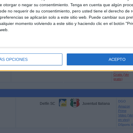
DAZN (Ver e
e otorgar o negar su consentimiento.
Tenga en cuenta que algún proc
directo)
de no requerir de su consentimiento, pero usted tiene el derecho de r
DAZN App
Gratis (Ver
referencias se aplicarán solo a este sitio web. Puede cambiar sus pref
gratis)
alquier momento volviendo a este sitio y haciendo clic en el botón "Pri
DSports
 web.
Borussia Dortmund
AS Roma
(610/1610)
DGO
Amazon
Prime Video
(Ver en vivo)
Paramount+
ÁS OPCIONES
ACEPTO
DAZN (Ver e
directo)
DAZN App
Gratis (Ver
gratis)
DGO
Delfín SC
Juventud Italiana
Amazon
Prime
Video (Ver
en vivo)
DSports 4