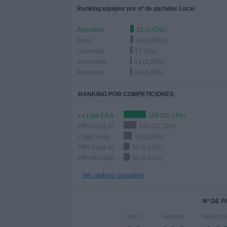
Ranking equipos por nº de partidos Local
Argentina
29 (3,42%)
Brasil
24 (2,83%)
Colombia
17 (2%)
Venezuela
14 (1,65%)
Paraguay
14 (1,65%)
RANKING POR COMPETICIONES
La Liga EA Sports
188 (22,14%)
FIFA Copa Mundial 2026
108 (12,72%)
Copa Sudamericana
70 (8,24%)
FIFA Copa Mundial de Clubes
52 (6,12%)
FIFA Mundial Sub-20
51 (6,01%)
Ver ranking completo
Nº DE 
LUNES
MARTES
MIÉRCOL