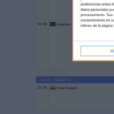
preferencias antes d
datos personales pue
procesamiento. Sus p
consentimiento en cu
10:30
Amistoso
inferior de la página
M
Jueves, 20/08/2026
15:00
Copa Ecuador