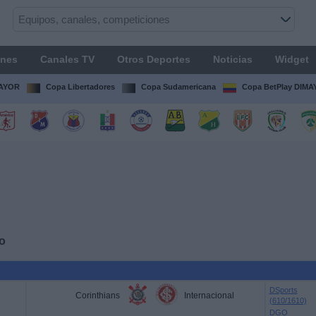
ones
Canales TV
Otros Deportes
Noticias
Widget
MAYOR
Copa Libertadores
Copa Sudamericana
Copa BetPlay DIM
o
DSports
Corinthians
Internacional
(610/1610)
DGO