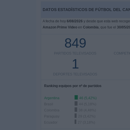
DATOS ESTADÍSTICOS DE FÚTBOL DEL CA
A fecha de hoy
6/08/2026
y desde que esta web recoge l
Amazon Prime Video
en
Colombia
, que fue el
30/05/2
849
PARTIDOS TELEVISADOS
COMPETI
1
DEPORTES TELEVISADOS
Ranking equipos por nº de partidos
Argentina
46 (5,42%)
Brasil
44 (5,18%)
Colombia
38 (4,48%)
Paraguay
29 (3,42%)
Ecuador
27 (3,18%)