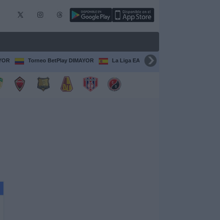
AYOR
Torneo BetPlay DIMAYOR
La Liga EA Sports
Serie A Italiana