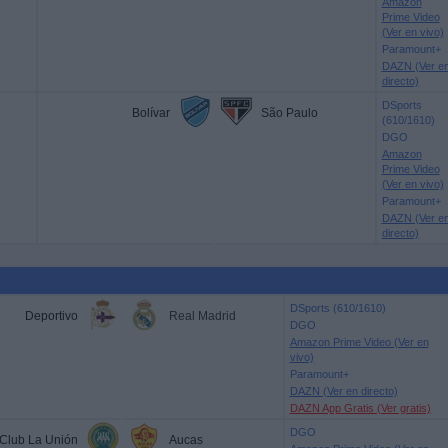
Amazon
Prime Video
(Ver en vivo)
Paramount+
DAZN (Ver e
directo)
DSports
Bolívar
São Paulo
(610/1610)
DGO
Amazon
Prime Video
(Ver en vivo)
Paramount+
DAZN (Ver e
directo)
DSports (610/1610)
Deportivo
Real Madrid
DGO
Amazon Prime Video (Ver en
vivo)
Paramount+
DAZN (Ver en directo)
DAZN App Gratis (Ver gratis)
DGO
Club La Unión
Aucas