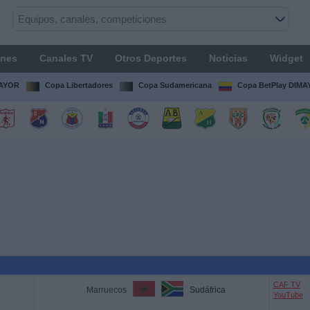
ones
Canales TV
Otros Deportes
Noticias
Widget
MAYOR
Copa Libertadores
Copa Sudamericana
Copa BetPlay DIM
CAF TV
Marruecos
Sudáfrica
YouTube