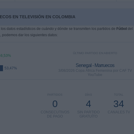
ECOS EN TELEVISIÓN EN COLOMBIA
os datos estadísticos de cuándo y dónde se transmiten los partidos de
Fútbol
del
5
, podemos dar los siguientes datos:
ÚLTIMO PARTIDO EN ABIERTO
46,53%
Senegal - Marruecos
53,47%
3/08/2026 Copa África Femenina por CAF TV
YouTube
PARTIDOS
DÍAS
TOTAL
0
4
34
CONSECUTIVOS
SIN PARTIDO
CANALES TV
DE PAGO
GRATUÍTO