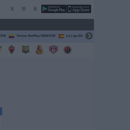
AYOR
Torneo BetPlay DIMAYOR
La Liga EA Sports
Serie A Italiana