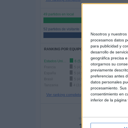
49 partidos en local
48,51%
52 partidos de visitante
Nosotros y nuestro
51,49%
procesamos datos per
para publicidad y co
RANKING POR EQUIPOS
desarrollo de servici
geográfica precisa e 
Estados Unidos
6 (5,94%)
otorgarnos su conse
Francia
5 (4,95%)
previamente descrito
España
5 (4,95%)
preferencias antes d
Brasil
5 (4,95%)
datos personales pue
Tanzania
4 (3,96%)
procesamiento. Sus p
consentimiento en cu
Ver ranking completo
inferior de la página
Nº DE 
LUNES
MARTES
MIÉRC
12
20
1