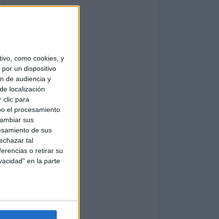
ivo, como cookies, y
por un dispositivo
ón de audiencia y
de localización
 clic para
bo el procesamiento
cambiar sus
esamiento de sus
echazar tal
erencias o retirar su
vacidad" en la parte