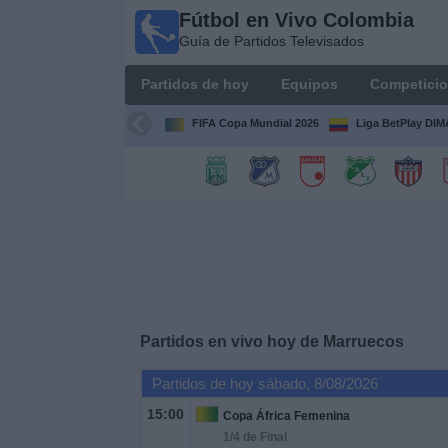
Fútbol en Vivo Colombia
Fútbol en
Guía de Partidos Televisados
Vivo
Colombia
Partidos de hoy
Equipos
Competici
Guía de
Partidos
FIFA Copa Mundial 2026
Liga BetPlay DI
Televisados
Partidos
de
hoy
Equipos
Competiciones
Partidos en vivo hoy de
Marruecos
Partidos de hoy sábado, 8/08/2026
Canales
TV
15:00
Copa África Femenina
1/4 de Final