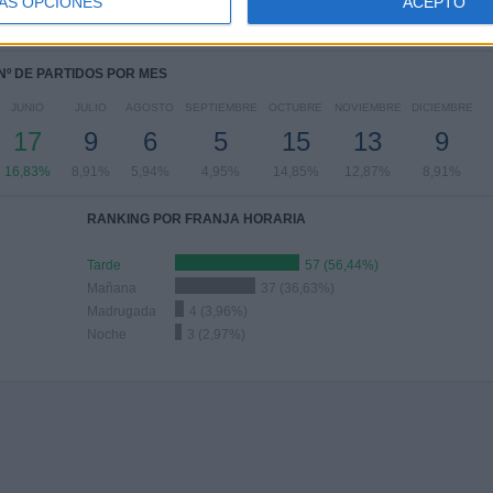
ÁS OPCIONES
ACEPTO
88%
9,9%
17,82%
14,85%
13,86%
Nº DE PARTIDOS POR MES
JUNIO
JULIO
AGOSTO
SEPTIEMBRE
OCTUBRE
NOVIEMBRE
DICIEMBRE
17
9
6
5
15
13
9
16,83%
8,91%
5,94%
4,95%
14,85%
12,87%
8,91%
RANKING POR FRANJA HORARIA
Tarde
57 (56,44%)
Mañana
37 (36,63%)
Madrugada
4 (3,96%)
Noche
3 (2,97%)