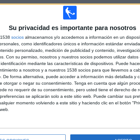
TOTAL
MÁXIMO
TOTAL
14
6
53
Su privacidad es importante para nosotros
s 1538
socios
almacenamos y/o accedemos a información en un disposit
COMPETICIONES
VS Estados
RIVALES
Unidos
sonales, como identificadores únicos e información estándar enviada 
ntenido personalizado, medición de publicidad y contenido, investigaci
RANKING POR COMPETICIONES
os.
Con su permiso, nosotros y nuestros socios podemos utilizar datos 
identificación mediante las características de dispositivos. Puede hacer
FIFA Copa Mundial 2026
29 (28,71%)
ntimiento a nosotros y a nuestros 1538 socios para que llevemos a ca
Copa Africana de Naciones
12 (11,88%)
. De forma alternativa, puede acceder a información más detallada y 
Maurice Revello Tournament
8 (7,92%)
e otorgar o negar su consentimiento.
Tenga en cuenta que algún proc
FIFA Mundial Sub-17
8 (7,92%)
de no requerir de su consentimiento, pero usted tiene el derecho de r
FIFA Mundial Femenino Sub-17
7 (6,93%)
referencias se aplicarán solo a este sitio web. Puede cambiar sus pref
alquier momento volviendo a este sitio y haciendo clic en el botón "Pri
Ver ranking completo
 web.
PARTIDOS POR DÍA DE LA SEMANA
OLES
JUEVES
VIERNES
SÁBADO
DOMINGO
2
10
18
15
14