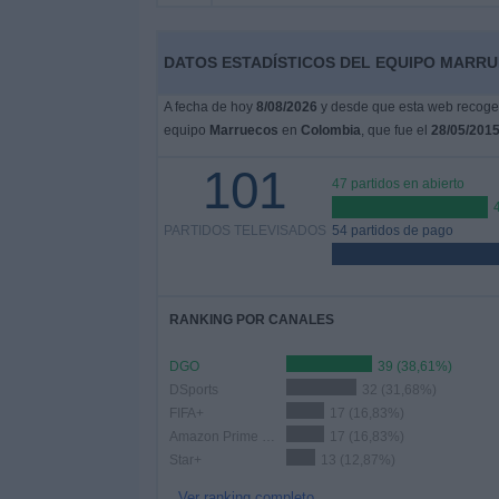
Otros
Deportes
DATOS ESTADÍSTICOS DEL EQUIPO MARRU
Noticias
A fecha de hoy
8/08/2026
y desde que esta web recoge l
equipo
Marruecos
en
Colombia
, que fue el
28/05/201
Widget
101
47 partidos en abierto
PARTIDOS TELEVISADOS
54 partidos de pago
RANKING POR CANALES
DGO
39 (38,61%)
DSports
32 (31,68%)
FIFA+
17 (16,83%)
Amazon Prime Video
17 (16,83%)
Star+
13 (12,87%)
Ver ranking completo