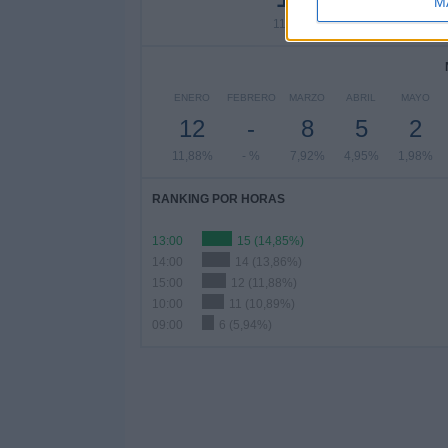
M
11,88%
19,8%
11,
ENERO
FEBRERO
MARZO
ABRIL
MAYO
12
-
8
5
2
11,88%
- %
7,92%
4,95%
1,98%
RANKING POR HORAS
13:00
15 (14,85%)
14:00
14 (13,86%)
15:00
12 (11,88%)
10:00
11 (10,89%)
09:00
6 (5,94%)