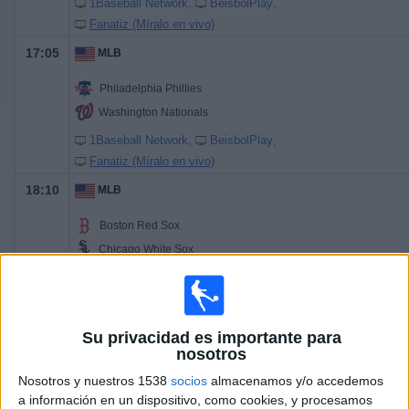
1Baseball Network
BeisbolPlay
Fanatiz (Míralo en vivo)
17:05
MLB
Philadelphia Phillies
Washington Nationals
1Baseball Network
BeisbolPlay
Fanatiz (Míralo en vivo)
18:10
MLB
Boston Red Sox
Chicago White Sox
Fanatiz (Míralo en vivo)
18:15
MLB
Su privacidad es importante para
Atlanta Braves
nosotros
Miami Marlins
Nosotros y nuestros 1538
socios
almacenamos y/o accedemos
IVC
BeisbolPlay
a información en un dispositivo, como cookies, y procesamos