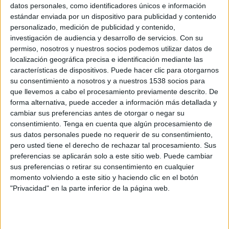
datos personales, como identificadores únicos e información
20:00
LMB
estándar enviada por un dispositivo para publicidad y contenido
personalizado, medición de publicidad y contenido,
Pericos de Puebla
investigación de audiencia y desarrollo de servicios.
Con su
El Águila de Veracruz
permiso, nosotros y nuestros socios podemos utilizar datos de
Clarosports.com
Claro Sports YouTube
Pluto TV
localización geográfica precisa e identificación mediante las
1Baseball Network
BeisbolPlay
características de dispositivos. Puede hacer clic para otorgarnos
Fanatiz (Míralo en vivo)
Claro Sports
su consentimiento a nosotros y a nuestros 1538 socios para
que llevemos a cabo el procesamiento previamente descrito. De
20:40
MLB
forma alternativa, puede acceder a información más detallada y
cambiar sus preferencias antes de otorgar o negar su
Arizona Diamondbacks
consentimiento.
Tenga en cuenta que algún procesamiento de
San Diego Padres
sus datos personales puede no requerir de su consentimiento,
1Baseball Network
BeisbolPlay
pero usted tiene el derecho de rechazar tal procesamiento. Sus
preferencias se aplicarán solo a este sitio web. Puede cambiar
Fanatiz (Míralo en vivo)
sus preferencias o retirar su consentimiento en cualquier
momento volviendo a este sitio y haciendo clic en el botón
"Privacidad" en la parte inferior de la página web.