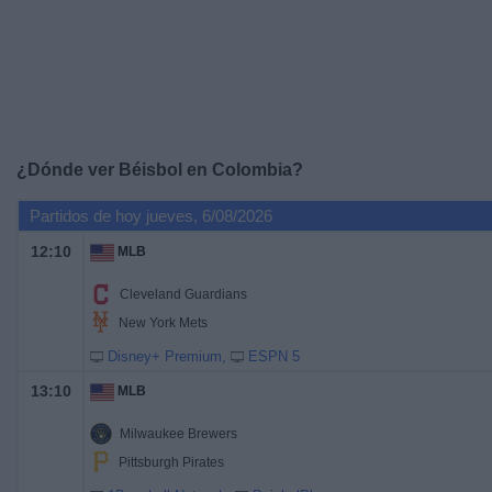
Otros
Deportes
Noticias
Widget
¿Dónde ver Béisbol en Colombia?
Partidos de hoy jueves, 6/08/2026
12:10
MLB
Cleveland Guardians
New York Mets
Disney+ Premium
ESPN 5
13:10
MLB
Milwaukee Brewers
Pittsburgh Pirates