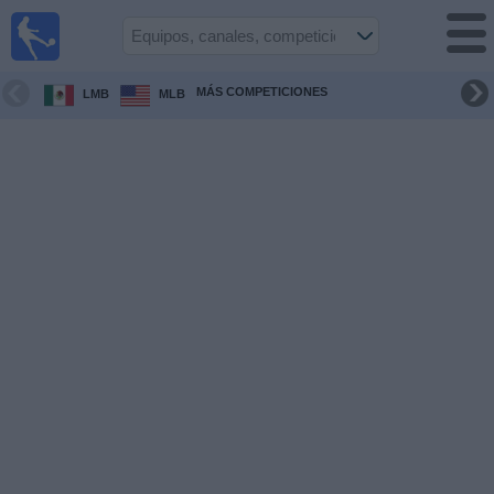
Fútbol en
Vivo
Colombia
MÁS COMPETICIONES
LMB
MLB
Guía de
Partidos
Televisados
Partidos
de
hoy
Equipos
Competiciones
Canales
TV