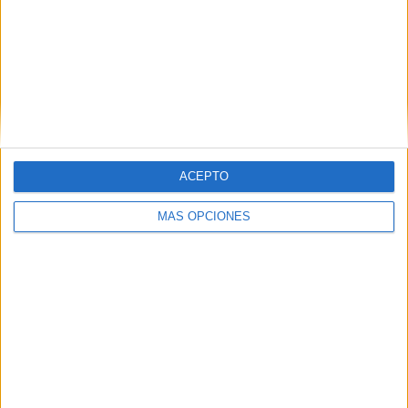
RANKING POR COMPETICIONES
Liga Pro Ecuador
1.227 (23,5%)
Liga portuguesa
825 (15,8%)
Liga 1 Perú
781 (14,96%)
Liga AUF Uruguaya
719 (13,77%)
Liga Futve
417 (7,99%)
Ver ranking completo
ACEPTO
RANKING POR DEPORTES
MÁS OPCIONES
Fútbol
5.222 (100%)
Ver ranking completo
Nº DE PARTIDOS POR DÍA DE LA SEMANA
LUNES
MARTES
MIÉRCOLES
JUEVES
514
252
570
367