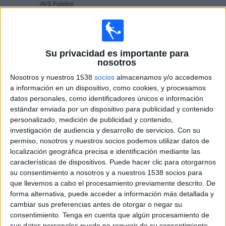
AVS Futebol
GolTV Play
GolTV
Domingo, 28/12/2025
Su privacidad es importante para
12:00
Liga portuguesa
nosotros
Nosotros y nuestros 1538
socios
almacenamos y/o accedemos
SC Braga
a información en un dispositivo, como cookies, y procesamos
Benfica
datos personales, como identificadores únicos e información
GolTV Play
GolTV
estándar enviada por un dispositivo para publicidad y contenido
personalizado, medición de publicidad y contenido,
14:30
Liga portuguesa
investigación de audiencia y desarrollo de servicios.
Con su
permiso, nosotros y nuestros socios podemos utilizar datos de
Sporting CP
localización geográfica precisa e identificación mediante las
Río Ave
características de dispositivos. Puede hacer clic para otorgarnos
GolTV Play
GolTV
su consentimiento a nosotros y a nuestros 1538 socios para
que llevemos a cabo el procesamiento previamente descrito. De
Sábado, 27/12/2025
forma alternativa, puede acceder a información más detallada y
cambiar sus preferencias antes de otorgar o negar su
12:00
Liga portuguesa
consentimiento.
Tenga en cuenta que algún procesamiento de
sus datos personales puede no requerir de su consentimiento,