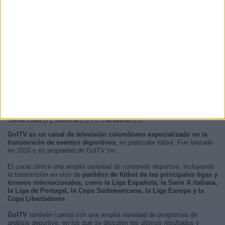
En este momento, no hay
partidos de fútbol televisados en vivo en
GolTV
pero te mostramos un historial con la
guía en TV
de los últimos
partidos que se pudo ver en
GolTV
.
Actualizaremos esta agenda de
GolTV en TV
cuando nos confirmen
desde medios oficiales, los próximos partidos
televisados en vivo y en
directo
.
Quizás sea de tu interés saber que desde los comienzos de esta web,
se han publicado
50 partidos televisados en vivo por GolTV
.
El primer partido publicado fue el sábado, 25 de octubre de 2025 entre
el Defensor Sporting - Montevideo City Torque.
La competición más televisada por este canal ha sido Liga portuguesa
con un total de 37 partidos y los tres equipos más televisados son
Santa Clara (7), Benfica (7), FC Famalicão (7).
GolTV es un canal de televisión colombiano especializado en la
transmisión de eventos deportivos
, en particular fútbol. Fue lanzado
en 2016 y es propiedad de GolTV Inc.
El canal ofrece una amplia variedad de contenido deportivo, incluyendo
la transmisión en vivo de
partidos de fútbol de las principales ligas y
torneos internacionales, como la Liga Española, la Serie A italiana,
la Liga de Portugal, la Copa Sudamericana, la Liga Europa y la
Copa Libertadores
.
GolTV
también cuenta con una amplia variedad de programas de
análisis deportivo, en los que se discuten los últimos resultados y