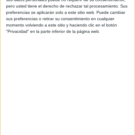
FC Famalicão
pero usted tiene el derecho de rechazar tal procesamiento. Sus
Estrela Amadora
preferencias se aplicarán solo a este sitio web. Puede cambiar
GolTV Play
GolTV
sus preferencias o retirar su consentimiento en cualquier
momento volviendo a este sitio y haciendo clic en el botón
14:30
Liga portuguesa
"Privacidad" en la parte inferior de la página web.
Estoril Praia
Alverca
GolTV Play
GolTV