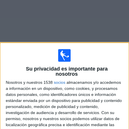
Otros
Deportes
Noticias
Widget
Partidos en vivo hoy de
Racing Club
Su privacidad es importante para
Mañana lunes, 10/08/2026
nosotros
17:00
Liga AUF Uruguaya
Nosotros y nuestros 1538
socios
almacenamos y/o accedemos
a información en un dispositivo, como cookies, y procesamos
Deportivo Maldonado
datos personales, como identificadores únicos e información
Racing Club
estándar enviada por un dispositivo para publicidad y contenido
personalizado, medición de publicidad y contenido,
Antel TV Internacional
Disney+ Premium
investigación de audiencia y desarrollo de servicios.
Con su
permiso, nosotros y nuestros socios podemos utilizar datos de
localización geográfica precisa e identificación mediante las
DATOS ESTADÍSTICOS DEL EQUIPO RACING CLUB EN