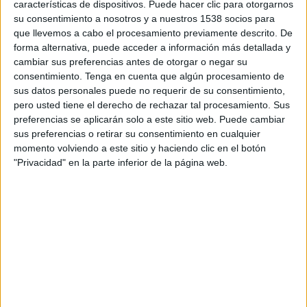
características de dispositivos. Puede hacer clic para otorgarnos
TELEVISIÓN EN COLOMBIA
su consentimiento a nosotros y a nuestros 1538 socios para
que llevemos a cabo el procesamiento previamente descrito. De
A fecha de hoy
9/08/2026
y desde que esta web recoge los datos
forma alternativa, puede acceder a información más detallada y
estadísticos de cuándo y dónde se transmiten los partidos de
Fútbol
del
cambiar sus preferencias antes de otorgar o negar su
equipo
Racing Club
en
Colombia
, que fue el
23/11/2014
, podemos dar
consentimiento.
Tenga en cuenta que algún procesamiento de
los siguientes datos:
sus datos personales puede no requerir de su consentimiento,
201
pero usted tiene el derecho de rechazar tal procesamiento. Sus
preferencias se aplicarán solo a este sitio web. Puede cambiar
sus preferencias o retirar su consentimiento en cualquier
PARTIDOS TELEVISADOS
momento volviendo a este sitio y haciendo clic en el botón
"Privacidad" en la parte inferior de la página web.
20 partidos en abierto
9,95%
181 partidos de pago
90,05%
ÚLTIMO PARTIDO EN ABIERTO
Racing Club - Boston River
2/08/2026 Liga AUF Uruguaya por Antel TV Internacional, Disney+
Premium
RANKING POR CANALES