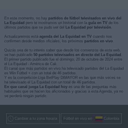
En este momento, no hay
partidos de fútbol televisados en vivo del
La Equidad
pero te mostramos un historial con la
guía en TV
de los
últimos partidos que se pudo ver del
La Equidad por televisión
.
Actualizaremos está
agenda del La Equidad en TV
cuando nos
confirmen desde medios oficiales, los próximos
partidos en vivo
.
Quizás sea de tu interés saber que desde los comienzos de esta web,
se han publicado
50 partidos televisados en directo del La Equidad
.
El primer partido publicado fue el domingo, 20 de octubre de 2024 entre
el La Equidad - América de Cali.
El canal que más partidos en vivo ha televisado partidos del La Equidad
es Win Fútbol + con un total de 46 partidos.
Y es la competición Liga BetPlay DIMAYOR en las que más veces se
ha televisado el La Equidad con un total de 46 partidos.
En que canal juega La Equidad hoy
es una de las preguntas más
habituales que se hacen los aficionados y gracias a esta Agenda, ya no
se perderá ningún partido.
Cambiar a tu zona horaria
Fútbol en vivo en
Colombia