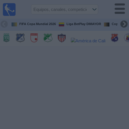
Fútbol en
Vivo
Colombia
FIFA Copa Mundial 2026
Liga BetPlay DIMAYOR
Copa Liber
Guía de
Partidos
Televisados
Partidos
de
hoy
Equipos
Competiciones
Canales
TV