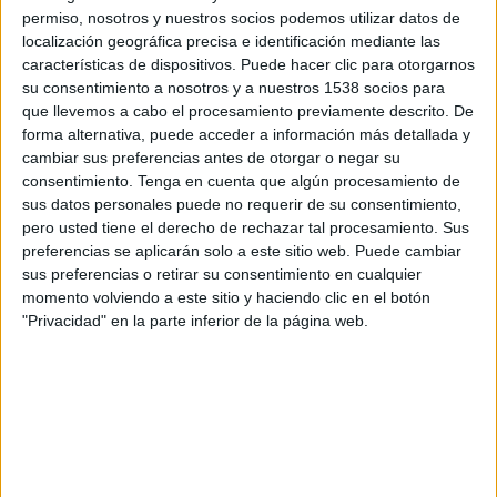
18:05
Liga BetPlay DIMAYOR
permiso, nosotros y nuestros socios podemos utilizar datos de
localización geográfica precisa e identificación mediante las
América de Cali
características de dispositivos. Puede hacer clic para otorgarnos
Fortaleza
su consentimiento a nosotros y a nuestros 1538 socios para
que llevemos a cabo el procesamiento previamente descrito. De
Win Fútbol +
Win Play
forma alternativa, puede acceder a información más detallada y
cambiar sus preferencias antes de otorgar o negar su
Domingo, 23/08/2026
consentimiento.
Tenga en cuenta que algún procesamiento de
sus datos personales puede no requerir de su consentimiento,
14:00
Liga BetPlay DIMAYOR
pero usted tiene el derecho de rechazar tal procesamiento. Sus
preferencias se aplicarán solo a este sitio web. Puede cambiar
Fortaleza
sus preferencias o retirar su consentimiento en cualquier
Atlético Nacional
momento volviendo a este sitio y haciendo clic en el botón
Win Fútbol +
Win Play
"Privacidad" en la parte inferior de la página web.
Más días
DATOS ESTADÍSTICOS DEL EQUIPO FORTALEZA EN
TELEVISIÓN EN COLOMBIA