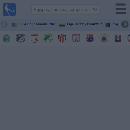
Fútbol en
Vivo
Colombia
FIFA Copa Mundial 2026
Liga BetPlay DIMAYOR
Copa Liber
Guía de
Partidos
Televisados
Partidos
de
hoy
Equipos
Competiciones
Canales
TV