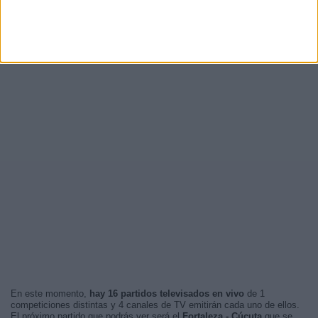
En este momento,
hay 16 partidos televisados en vivo
de 1
competiciones distintas y 4 canales de TV emitirán cada uno de ellos.
El próximo partido que podrás ver será el
Fortaleza - Cúcuta
que se