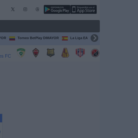
AYOR
Torneo BetPlay DIMAYOR
La Liga EA Sports
Serie A Italiana
n