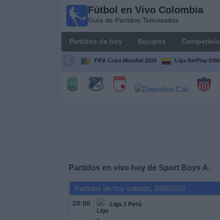
Fútbol en Vivo Colombia
Fútbol en
Guía de Partidos Televisados
Vivo
Colombia
Partidos de hoy
Equipos
Competici
Guía de
Partidos
FIFA Copa Mundial 2026
Liga BetPlay DI
Televisados
Partidos
de
hoy
Equipos
Competiciones
Partidos en vivo hoy de
Sport Boys A.
Partidos de hoy sábado, 8/08/2026
Canales
TV
20:00
Liga 1 Perú