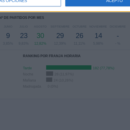
ÁS OPCIONES
ACEPTO
56%
2,99%
14,53%
29,49%
33,76%
Nº DE PARTIDOS POR MES
JUNIO
JULIO
AGOSTO
SEPTIEMBRE
OCTUBRE
NOVIEMBRE
DICIEMBRE
9
23
30
29
26
14
-
3,85%
9,83%
12,82%
12,39%
11,11%
5,98%
- %
RANKING POR FRANJA HORARIA
Tarde
182 (77,78%)
Noche
28 (11,97%)
Mañana
24 (10,26%)
Madrugada
0 (0%)