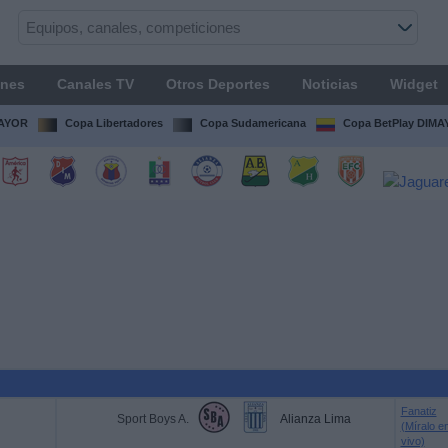
ones
Canales TV
Otros Deportes
Noticias
Widget
MAYOR
Copa Libertadores
Copa Sudamericana
Copa BetPlay DIM
Fanatiz
Sport Boys A.
Alianza Lima
(Míralo e
vivo)