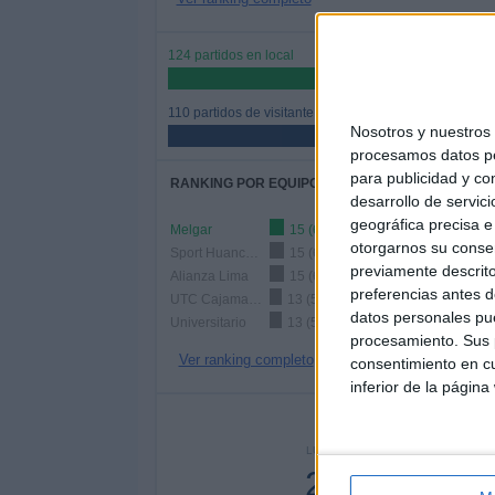
124 partidos en local
52,99%
110 partidos de visitante
Nosotros y nuestro
47,01%
procesamos datos per
para publicidad y co
RANKING POR EQUIPOS
desarrollo de servici
geográfica precisa e 
Melgar
15 (6,41%)
otorgarnos su conse
Sport Huancayo
15 (6,41%)
previamente descrito
Alianza Lima
15 (6,41%)
preferencias antes d
UTC Cajamarca
13 (5,56%)
datos personales pue
Universitario
13 (5,56%)
procesamiento. Sus p
Ver ranking completo
consentimiento en cu
inferior de la página
Nº DE 
LUNES
MARTES
MIÉR
24
8
1