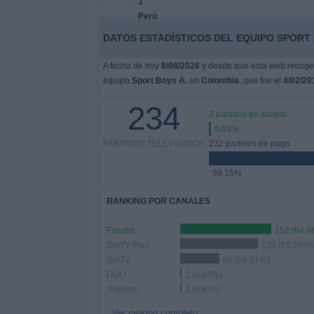
Otros
Deportes
DATOS ESTADÍSTICOS DEL EQUIPO SPORT 
Noticias
A fecha de hoy
8/08/2026
y desde que esta web recoge l
equipo
Sport Boys A.
en
Colombia
, que fue el
4/02/20
Widget
234
2 partidos en abierto
0,85%
PARTIDOS TELEVISADOS
232 partidos de pago
99,15%
RANKING POR CANALES
Fanatiz
152 (64,9
GolTV Play
130 (55,56%)
GolTV
66 (28,21%)
DGO
2 (0,85%)
DSports
2 (0,85%)
Ver ranking completo