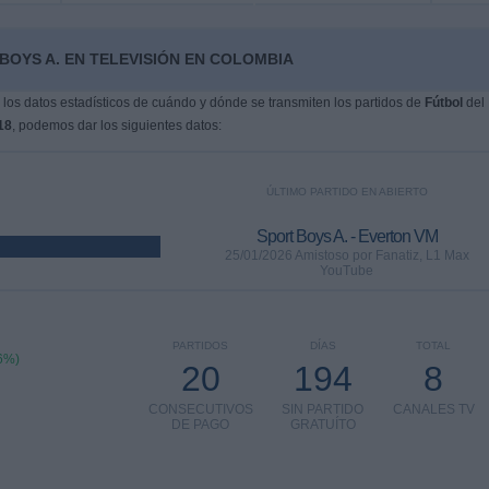
BOYS A. EN TELEVISIÓN EN COLOMBIA
os datos estadísticos de cuándo y dónde se transmiten los partidos de
Fútbol
del
18
, podemos dar los siguientes datos:
ÚLTIMO PARTIDO EN ABIERTO
Sport Boys A. - Everton VM
25/01/2026 Amistoso por Fanatiz, L1 Max
YouTube
PARTIDOS
DÍAS
TOTAL
6%)
20
194
8
CONSECUTIVOS
SIN PARTIDO
CANALES TV
DE PAGO
GRATUÍTO