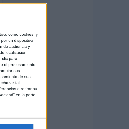
ivo, como cookies, y
por un dispositivo
ón de audiencia y
de localización
 clic para
bo el procesamiento
cambiar sus
esamiento de sus
echazar tal
erencias o retirar su
vacidad" en la parte