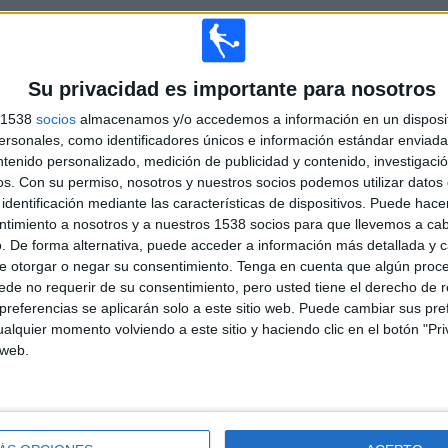
TOTAL
MÁXIMO
TOTAL
3
15
31
Su privacidad es importante para nosotros
s 1538
socios
almacenamos y/o accedemos a información en un disposit
COMPETICIONES
VS Melgar
RIVALES
sonales, como identificadores únicos e información estándar enviada 
ntenido personalizado, medición de publicidad y contenido, investigaci
RANKING POR COMPETICIONES
os.
Con su permiso, nosotros y nuestros socios podemos utilizar datos 
identificación mediante las características de dispositivos. Puede hacer
Liga 1 Perú
228 (97,44%)
ntimiento a nosotros y a nuestros 1538 socios para que llevemos a ca
Amistoso
4 (1,71%)
. De forma alternativa, puede acceder a información más detallada y 
Copa Sudamericana
2 (0,85%)
e otorgar o negar su consentimiento.
Tenga en cuenta que algún proc
Ver ranking completo
de no requerir de su consentimiento, pero usted tiene el derecho de r
referencias se aplicarán solo a este sitio web. Puede cambiar sus pref
alquier momento volviendo a este sitio y haciendo clic en el botón "Pri
 web.
PARTIDOS POR DÍA DE LA SEMANA
COLES
JUEVES
VIERNES
SÁBADO
DOMINGO
3
7
34
69
79