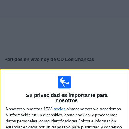
Otros
Deportes
Noticias
Widget
Partidos en vivo hoy de
CD Los Chankas
×
CD Los Chankas: En este momento no hay ningún
partido televisado. Puedes consultar el historial de
partidos en TV emitidos anteriormente.
Su privacidad es importante para
nosotros
Viernes, 7/08/2026
Nosotros y nuestros 1538
socios
almacenamos y/o accedemos
13:00
Liga 1 Perú
a información en un dispositivo, como cookies, y procesamos
datos personales, como identificadores únicos e información
Sport Huancayo
estándar enviada por un dispositivo para publicidad y contenido