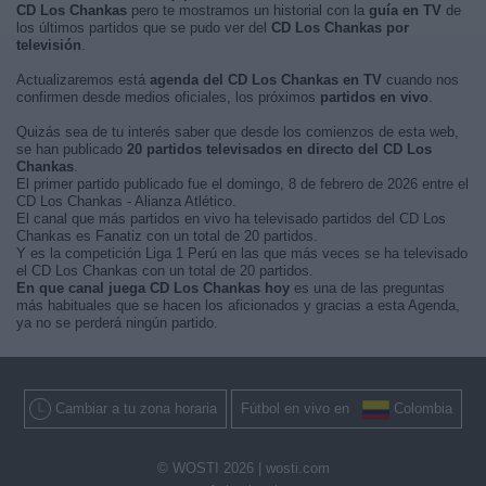
CD Los Chankas
pero te mostramos un historial con la
guía en TV
de
los últimos partidos que se pudo ver del
CD Los Chankas por
televisión
.
Actualizaremos está
agenda del CD Los Chankas en TV
cuando nos
confirmen desde medios oficiales, los próximos
partidos en vivo
.
Quizás sea de tu interés saber que desde los comienzos de esta web,
se han publicado
20 partidos televisados en directo del CD Los
Chankas
.
El primer partido publicado fue el domingo, 8 de febrero de 2026 entre el
CD Los Chankas - Alianza Atlético.
El canal que más partidos en vivo ha televisado partidos del CD Los
Chankas es Fanatiz con un total de 20 partidos.
Y es la competición Liga 1 Perú en las que más veces se ha televisado
el CD Los Chankas con un total de 20 partidos.
En que canal juega CD Los Chankas hoy
es una de las preguntas
más habituales que se hacen los aficionados y gracias a esta Agenda,
ya no se perderá ningún partido.
Cambiar a tu zona horaria
Fútbol en vivo en
Colombia
© WOSTI 2026 |
wosti.com