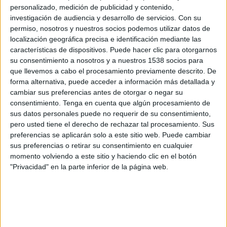
CD Los Chankas
personalizado, medición de publicidad y contenido,
investigación de audiencia y desarrollo de servicios.
Con su
Fanatiz (Míralo en vivo)
permiso, nosotros y nuestros socios podemos utilizar datos de
localización geográfica precisa e identificación mediante las
Viernes, 31/07/2026
características de dispositivos. Puede hacer clic para otorgarnos
15:00
Liga 1 Perú
su consentimiento a nosotros y a nuestros 1538 socios para
que llevemos a cabo el procesamiento previamente descrito. De
CD Los Chankas
forma alternativa, puede acceder a información más detallada y
cambiar sus preferencias antes de otorgar o negar su
Comerciantes Unidos
consentimiento.
Tenga en cuenta que algún procesamiento de
Fanatiz (Míralo en vivo)
sus datos personales puede no requerir de su consentimiento,
pero usted tiene el derecho de rechazar tal procesamiento. Sus
Viernes, 24/07/2026
preferencias se aplicarán solo a este sitio web. Puede cambiar
sus preferencias o retirar su consentimiento en cualquier
15:00
Liga 1 Perú
momento volviendo a este sitio y haciendo clic en el botón
"Privacidad" en la parte inferior de la página web.
Alianza Atlético
CD Los Chankas
Fanatiz (Míralo en vivo)
Más días