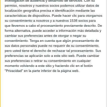
investigación de audiencia y desarrollo de servicios.
Con su
permiso, nosotros y nuestros socios podemos utilizar datos de
13:45
UEFA Nations League
localización geográfica precisa e identificación mediante las
Fase de grupos
características de dispositivos. Puede hacer clic para otorgarnos
su consentimiento a nosotros y a nuestros 1538 socios para
Rumanía
que llevemos a cabo el procesamiento previamente descrito. De
Bosnia
forma alternativa, puede acceder a información más detallada y
cambiar sus preferencias antes de otorgar o negar su
Canal por confirmar
consentimiento.
Tenga en cuenta que algún procesamiento de
sus datos personales puede no requerir de su consentimiento,
Viernes, 2/10/2026
pero usted tiene el derecho de rechazar tal procesamiento. Sus
13:45
UEFA Nations League
preferencias se aplicarán solo a este sitio web. Puede cambiar
Fase de grupos
sus preferencias o retirar su consentimiento en cualquier
momento volviendo a este sitio y haciendo clic en el botón
Polonia
"Privacidad" en la parte inferior de la página web.
Rumanía
Canal por confirmar
Más días