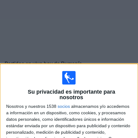
Otros
Deportes
Noticias
Widget
Partidos en vivo hoy de
Rumanía
Viernes, 25/09/2026
13:45
UEFA Nations League
Su privacidad es importante para
Fase de grupos
nosotros
Suecia
Nosotros y nuestros 1538
socios
almacenamos y/o accedemos
a información en un dispositivo, como cookies, y procesamos
Rumanía
datos personales, como identificadores únicos e información
Canal por confirmar
estándar enviada por un dispositivo para publicidad y contenido
personalizado, medición de publicidad y contenido,
Lunes, 28/09/2026