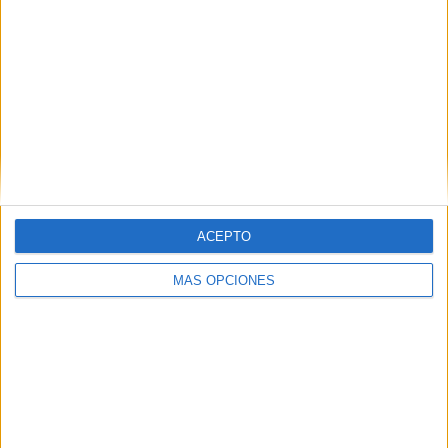
12
6
46
COMPETICIONES
VS Italia
RIVALES
RANKING POR EQUIPOS
Italia
6 (5,71%)
Montenegro
6 (5,71%)
España
6 (5,71%)
Alemania
5 (4,76%)
Francia
4 (3,81%)
ACEPTO
Ver ranking completo
MÁS OPCIONES
RANKING POR COMPETICIONES
Eurocopa 2028
24 (22,86%)
FIFA Copa Mundial 2026
22 (20,95%)
UEFA Nations League
17 (16,19%)
Amistoso
13 (12,38%)
Europeo Sub-21
13 (12,38%)
Ver ranking completo