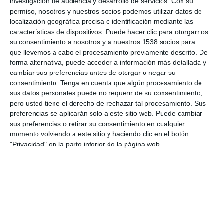
investigación de audiencia y desarrollo de servicios.
Con su
permiso, nosotros y nuestros socios podemos utilizar datos de
11:00
UEFA Nations League
localización geográfica precisa e identificación mediante las
Fase de grupos
características de dispositivos. Puede hacer clic para otorgarnos
su consentimiento a nosotros y a nuestros 1538 socios para
Dinamarca
que llevemos a cabo el procesamiento previamente descrito. De
Gales
forma alternativa, puede acceder a información más detallada y
cambiar sus preferencias antes de otorgar o negar su
Canal por confirmar
consentimiento.
Tenga en cuenta que algún procesamiento de
sus datos personales puede no requerir de su consentimiento,
Jueves, 1/10/2026
pero usted tiene el derecho de rechazar tal procesamiento. Sus
13:45
UEFA Nations League
preferencias se aplicarán solo a este sitio web. Puede cambiar
Fase de grupos
sus preferencias o retirar su consentimiento en cualquier
momento volviendo a este sitio y haciendo clic en el botón
Dinamarca
"Privacidad" en la parte inferior de la página web.
Portugal
Canal por confirmar
Más días