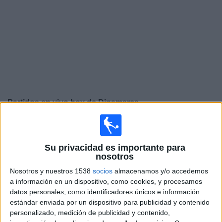
Otros
Deportes
Noticias
Widget
Partidos en vivo hoy de
Dinamarca
Jueves, 24/09/2026
13:45
UEFA Nations League
Su privacidad es importante para
Fase de grupos
nosotros
Noruega
Nosotros y nuestros 1538
socios
almacenamos y/o accedemos
a información en un dispositivo, como cookies, y procesamos
Dinamarca
datos personales, como identificadores únicos e información
Canal por confirmar
estándar enviada por un dispositivo para publicidad y contenido
personalizado, medición de publicidad y contenido,
Domingo, 27/09/2026