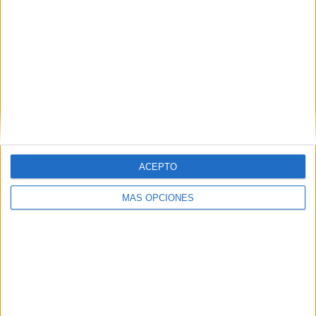
18
13
53
COMPETICIONES
VS Francia
RIVALES
RANKING POR EQUIPOS
Francia
13 (8,02%)
Alemania
13 (8,02%)
Suecia
8 (4,94%)
España
7 (4,32%)
Serbia
7 (4,32%)
ACEPTO
Ver ranking completo
MÁS OPCIONES
RANKING POR COMPETICIONES
FIFA Copa Mundial 2026
31 (19,14%)
Eurocopa 2028
25 (15,43%)
UEFA Nations League
23 (14,2%)
Amistoso
19 (11,73%)
Europeo Sub-21
18 (11,11%)
Ver ranking completo