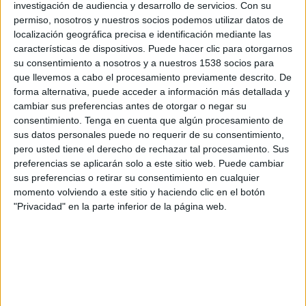
investigación de audiencia y desarrollo de servicios.
Con su
permiso, nosotros y nuestros socios podemos utilizar datos de
18:30
Primera División Argentina
localización geográfica precisa e identificación mediante las
Torneo Clausura
características de dispositivos. Puede hacer clic para otorgarnos
su consentimiento a nosotros y a nuestros 1538 socios para
Racing Avellaneda
que llevemos a cabo el procesamiento previamente descrito. De
Banfield
forma alternativa, puede acceder a información más detallada y
TyC Sports Internacional
cambiar sus preferencias antes de otorgar o negar su
consentimiento.
Tenga en cuenta que algún procesamiento de
sus datos personales puede no requerir de su consentimiento,
Miércoles, 19/08/2026
pero usted tiene el derecho de rechazar tal procesamiento. Sus
17:15
Copa Argentina
preferencias se aplicarán solo a este sitio web. Puede cambiar
1/8 de final
sus preferencias o retirar su consentimiento en cualquier
momento volviendo a este sitio y haciendo clic en el botón
Racing Avellaneda
"Privacidad" en la parte inferior de la página web.
Belgrano
TyC Sports Internacional
DATOS ESTADÍSTICOS DEL EQUIPO RACING AVELLANEDA
EN TELEVISIÓN EN COLOMBIA