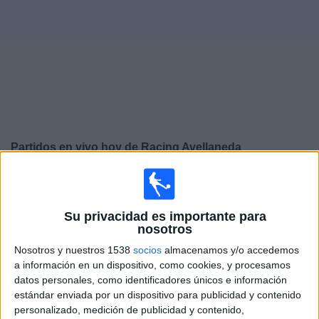
Otros
Deportes
Noticias
Widget
Partidos en vivo hoy de
Racing Avellaneda
Mañana domingo, 9/08/2026
18:15
Primera División Argentina
Su privacidad es importante para
Torneo Clausura
nosotros
Argentinos Juniors
Nosotros y nuestros 1538
socios
almacenamos y/o accedemos
Racing Avellaneda
a información en un dispositivo, como cookies, y procesamos
datos personales, como identificadores únicos e información
Fanatiz (Míralo en vivo)
TyC Sports Internacional
estándar enviada por un dispositivo para publicidad y contenido
personalizado, medición de publicidad y contenido,
Viernes, 14/08/2026