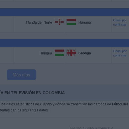
Canal por
Irlanda del Norte
Hungría
confirmar
Canal por
Hungría
Georgia
confirmar
Más días
A EN TELEVISIÓN EN COLOMBIA
os datos estadísticos de cuándo y dónde se transmiten los partidos de
Fútbol
del
demos dar los siguientes datos:
ÚLTIMO PARTIDO EN ABIERTO