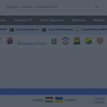
ones
Canales TV
Otros Deportes
Noticias
Widget
MAYOR
Copa Libertadores
Copa Sudamericana
Copa BetPlay DIM
Canal por
Hungría
Ucrania
confirmar