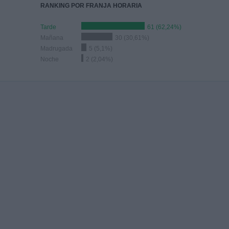
RANKING POR FRANJA HORARIA
Tarde
61 (62,24%)
Mañana
30 (30,61%)
Madrugada
5 (5,1%)
Noche
2 (2,04%)