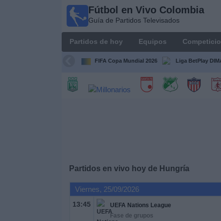
Fútbol en Vivo Colombia
Fútbol en
Guía de Partidos Televisados
Vivo
Colombia
Partidos de hoy
Equipos
Competici
Guía de
Partidos
FIFA Copa Mundial 2026
Liga BetPlay DI
Televisados
Partidos
de
hoy
Equipos
Competiciones
Partidos en vivo hoy de
Hungría
Viernes, 25/09/2026
Canales
TV
13:45
UEFA Nations League
Fase de grupos