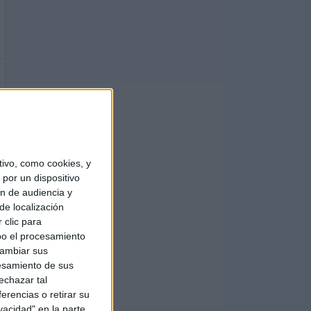
ivo, como cookies, y
por un dispositivo
ón de audiencia y
de localización
 clic para
bo el procesamiento
cambiar sus
esamiento de sus
echazar tal
erencias o retirar su
vacidad" en la parte