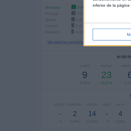
inferior de la página
Alemania
8 (8,16%)
Portugal
7 (7,14%)
Serbia
6 (6,12%)
Turquía
5 (5,1%)
Inglaterra
4 (4,08%)
M
Ver ranking completo
Nº DE 
LUNES
MARTES
MIÉRC
9
23
9,18%
23,47%
6,1
ENERO
FEBRERO
MARZO
ABRIL
MAYO
-
2
14
-
4
- %
2,04%
14,29%
- %
4,08%