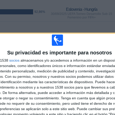
Eslovenia - Hungría
92,86%
30/09/2025 UEFA Torneo Desarrollo Sub-15
Femenino por FIFA+
PARTIDOS
DÍAS
TOTAL
8
312
18
CONSECUTIVOS
SIN PARTIDO
CANALES TV
Su privacidad es importante para nosotros
DE PAGO
GRATUÍTO
s 1538
socios
almacenamos y/o accedemos a información en un disposit
sonales, como identificadores únicos e información estándar enviada 
ntenido personalizado, medición de publicidad y contenido, investigaci
os.
Con su permiso, nosotros y nuestros socios podemos utilizar datos 
identificación mediante las características de dispositivos. Puede hacer
TOTAL
MÁXIMO
TOTAL
ntimiento a nosotros y a nuestros 1538 socios para que llevemos a ca
14
8
44
. De forma alternativa, puede acceder a información más detallada y 
e otorgar o negar su consentimiento.
Tenga en cuenta que algún proc
COMPETICIONES
VS Alemania
RIVALES
de no requerir de su consentimiento, pero usted tiene el derecho de r
referencias se aplicarán solo a este sitio web. Puede cambiar sus pref
RANKING POR COMPETICIONES
alquier momento volviendo a este sitio y haciendo clic en el botón "Pri