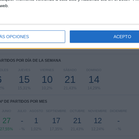
 web.
UEFA Nations League
24 (24,49%)
Eurocopa 2028
23 (23,47%)
FIFA Copa Mundial 2026
18 (18,37%)
Amistoso
14 (14,29%)
FIFA Mundial Sub-20
4 (4,08%)
ÁS OPCIONES
ACEPTO
Ver ranking completo
PARTIDOS POR DÍA DE LA SEMANA
OLES
JUEVES
VIERNES
SÁBADO
DOMINGO
6
15
10
21
14
2%
15,31%
10,2%
21,43%
14,29%
Nº DE PARTIDOS POR MES
JUNIO
JULIO
AGOSTO
SEPTIEMBRE
OCTUBRE
NOVIEMBRE
DICIEMBRE
27
-
1
17
21
12
-
27,55%
- %
1,02%
17,35%
21,43%
12,24%
- %