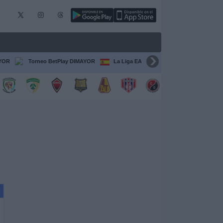
AYOR
Torneo BetPlay DIMAYOR
La Liga EA Sports
Serie A Italiana