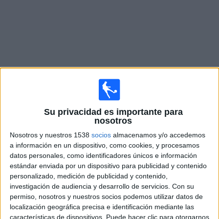
Otros
Deportes
Noticias
Widget
Partidos en vivo hoy de
Grêmio
Su privacidad es importante para
nosotros
Miércoles, 4/11/2026
Nosotros y nuestros 1538
socios
almacenamos y/o accedemos
15:00
Serie A Brasil
a información en un dispositivo, como cookies, y procesamos
datos personales, como identificadores únicos e información
CR Flamengo
estándar enviada por un dispositivo para publicidad y contenido
Grêmio
personalizado, medición de publicidad y contenido,
Flamengo TV YouTube
investigación de audiencia y desarrollo de servicios.
Con su
permiso, nosotros y nuestros socios podemos utilizar datos de
localización geográfica precisa e identificación mediante las
DATOS ESTADÍSTICOS DEL EQUIPO GRÊMIO EN
características de dispositivos. Puede hacer clic para otorgarnos