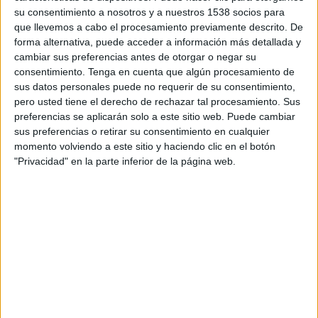
TELEVISIÓN EN COLOMBIA
su consentimiento a nosotros y a nuestros 1538 socios para
que llevemos a cabo el procesamiento previamente descrito. De
A fecha de hoy
10/08/2026
y desde que esta web recoge los datos
forma alternativa, puede acceder a información más detallada y
estadísticos de cuándo y dónde se transmiten los partidos de
Fútbol
del
cambiar sus preferencias antes de otorgar o negar su
equipo
Grêmio
en
Colombia
, que fue el
22/08/2014
, podemos dar los
consentimiento.
Tenga en cuenta que algún procesamiento de
siguientes datos:
sus datos personales puede no requerir de su consentimiento,
pero usted tiene el derecho de rechazar tal procesamiento. Sus
364
preferencias se aplicarán solo a este sitio web. Puede cambiar
sus preferencias o retirar su consentimiento en cualquier
momento volviendo a este sitio y haciendo clic en el botón
PARTIDOS TELEVISADOS
"Privacidad" en la parte inferior de la página web.
15 partidos en abierto
4,12%
349 partidos de pago
95,88%
ÚLTIMO PARTIDO EN ABIERTO
Grêmio - CR Flamengo
10/05/2026 Serie A Brasil por Fanatiz, Win Sports, Win Play, Kick
RANKING POR CANALES