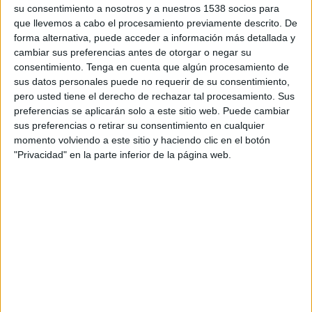
su consentimiento a nosotros y a nuestros 1538 socios para
TELEVISIÓN EN COLOMBIA
que llevemos a cabo el procesamiento previamente descrito. De
A fecha de hoy
9/08/2026
y desde que esta web recoge los datos
forma alternativa, puede acceder a información más detallada y
estadísticos de cuándo y dónde se transmiten los partidos de
Fútbol
del
cambiar sus preferencias antes de otorgar o negar su
equipo
Vitória
en
Colombia
, que fue el
4/09/2014
, podemos dar los
consentimiento.
Tenga en cuenta que algún procesamiento de
siguientes datos:
sus datos personales puede no requerir de su consentimiento,
pero usted tiene el derecho de rechazar tal procesamiento. Sus
179
preferencias se aplicarán solo a este sitio web. Puede cambiar
sus preferencias o retirar su consentimiento en cualquier
momento volviendo a este sitio y haciendo clic en el botón
PARTIDOS TELEVISADOS
"Privacidad" en la parte inferior de la página web.
7 partidos en abierto
3,91%
172 partidos de pago
96,09%
ÚLTIMO PARTIDO EN ABIERTO
Santos - Vitória
30/05/2026 Serie A Brasil por Fanatiz, Win Sports, Win Play
RANKING POR CANALES