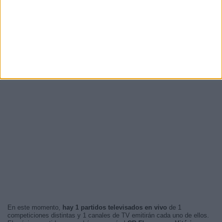
En este momento,
hay 1 partidos televisados en vivo
de 1
competiciones distintas y 1 canales de TV emitirán cada uno de ellos.