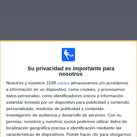
Otros
Deportes
Noticias
Widget
Partidos en vivo hoy de
ヴィトーリア
Su privacidad es importante para
nosotros
Partidos de hoy domingo, 9/08/2026
Nosotros y nuestros 1538
socios
almacenamos y/o accedemos
17:30
Serie A Brasil
a información en un dispositivo, como cookies, y procesamos
datos personales, como identificadores únicos e información
CR Flamengo
estándar enviada por un dispositivo para publicidad y contenido
Vitória
personalizado, medición de publicidad y contenido,
investigación de audiencia y desarrollo de servicios.
Con su
Flamengo TV YouTube
permiso, nosotros y nuestros socios podemos utilizar datos de
localización geográfica precisa e identificación mediante las
características de dispositivos. Puede hacer clic para otorgarnos
DATOS ESTADÍSTICOS DEL EQUIPO VITÓRIA EN