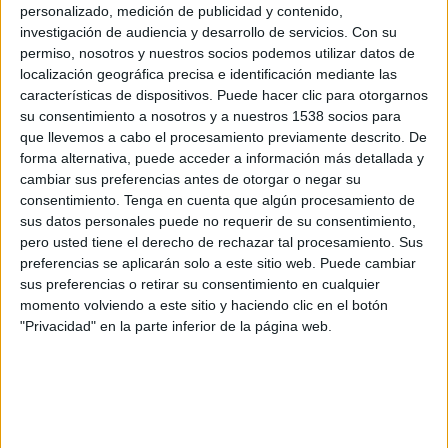
Ayacucho
personalizado, medición de publicidad y contenido,
investigación de audiencia y desarrollo de servicios.
Con su
L1 Max YouTube
Fanatiz (Míralo en vivo)
permiso, nosotros y nuestros socios podemos utilizar datos de
localización geográfica precisa e identificación mediante las
Sábado, 8/11/2025
características de dispositivos. Puede hacer clic para otorgarnos
su consentimiento a nosotros y a nuestros 1538 socios para
12:00
Liga 1 Perú
que llevemos a cabo el procesamiento previamente descrito. De
Ayacucho
forma alternativa, puede acceder a información más detallada y
cambiar sus preferencias antes de otorgar o negar su
Comerciantes Unidos
consentimiento.
Tenga en cuenta que algún procesamiento de
Fanatiz (Míralo en vivo)
sus datos personales puede no requerir de su consentimiento,
pero usted tiene el derecho de rechazar tal procesamiento. Sus
Sábado, 1/11/2025
preferencias se aplicarán solo a este sitio web. Puede cambiar
sus preferencias o retirar su consentimiento en cualquier
12:00
Liga 1 Perú
momento volviendo a este sitio y haciendo clic en el botón
"Privacidad" en la parte inferior de la página web.
CD Los Chankas
Ayacucho
Fanatiz (Míralo en vivo)
Más días