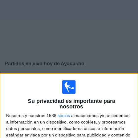
Otros
Deportes
Noticias
Widget
Partidos en vivo hoy de
Ayacucho
×
Ayacucho: En este momento no hay ningún partido
televisado. Puedes consultar el historial de partidos en
TV emitidos anteriormente.
Su privacidad es importante para
nosotros
Domingo, 23/11/2025
Nosotros y nuestros 1538
socios
almacenamos y/o accedemos
14:00
Liga 1 Perú
a información en un dispositivo, como cookies, y procesamos
datos personales, como identificadores únicos e información
Cienciano
estándar enviada por un dispositivo para publicidad y contenido