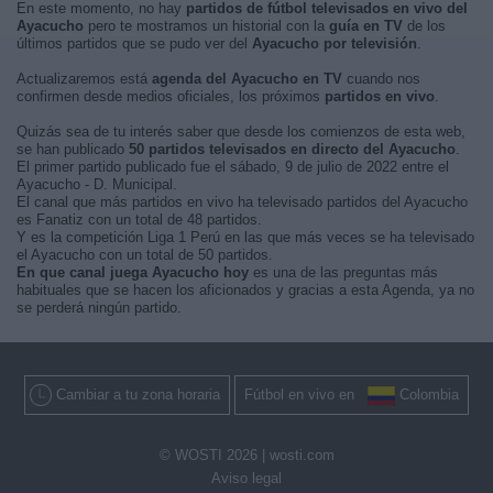
En este momento, no hay
partidos de fútbol televisados en vivo del
Ayacucho
pero te mostramos un historial con la
guía en TV
de los
últimos partidos que se pudo ver del
Ayacucho por televisión
.
Actualizaremos está
agenda del Ayacucho en TV
cuando nos
confirmen desde medios oficiales, los próximos
partidos en vivo
.
Quizás sea de tu interés saber que desde los comienzos de esta web,
se han publicado
50 partidos televisados en directo del Ayacucho
.
El primer partido publicado fue el sábado, 9 de julio de 2022 entre el
Ayacucho - D. Municipal.
El canal que más partidos en vivo ha televisado partidos del Ayacucho
es Fanatiz con un total de 48 partidos.
Y es la competición Liga 1 Perú en las que más veces se ha televisado
el Ayacucho con un total de 50 partidos.
En que canal juega Ayacucho hoy
es una de las preguntas más
habituales que se hacen los aficionados y gracias a esta Agenda, ya no
se perderá ningún partido.
Cambiar a tu zona horaria
Fútbol en vivo en
Colombia
© WOSTI 2026 |
wosti.com
Aviso legal