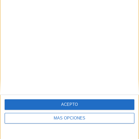
TOTAL
MÁXIMO
TOTAL
3
12
34
COMPETICIONES
VS Universitario
RIVALES
RANKING POR EQUIPOS
Universitario
12 (6,32%)
Cusco FC
11 (5,79%)
UTC Cajamarca
11 (5,79%)
Alianza Lima
11 (5,79%)
Sport Boys A.
11 (5,79%)
Ver ranking completo
RANKING POR COMPETICIONES
ACEPTO
Liga 1 Perú
180 (94,74%)
MÁS OPCIONES
Copa Sudamericana
8 (4,21%)
Copa Libertadores
2 (1,05%)
Ver ranking completo