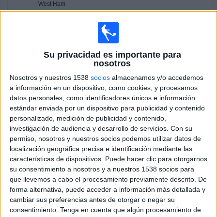
West Ham
Disney+ Premium
ESPN
Disney+ Estándar
16:00
Premier League Summer Series
Manchester Utd.
Su privacidad es importante para
nosotros
Everton
Disney+ Premium
ESPN
Disney+ Estándar
Nosotros y nuestros 1538
socios
almacenamos y/o accedemos
a información en un dispositivo, como cookies, y procesamos
datos personales, como identificadores únicos e información
Miércoles, 30/07/2025
estándar enviada por un dispositivo para publicidad y contenido
17:30
Premier League Summer Series
personalizado, medición de publicidad y contenido,
investigación de audiencia y desarrollo de servicios.
Con su
West Ham
permiso, nosotros y nuestros socios podemos utilizar datos de
Everton
localización geográfica precisa e identificación mediante las
características de dispositivos. Puede hacer clic para otorgarnos
Disney+ Premium
ESPN 2
su consentimiento a nosotros y a nuestros 1538 socios para
20:30
Premier League Summer Series
que llevemos a cabo el procesamiento previamente descrito. De
forma alternativa, puede acceder a información más detallada y
Manchester Utd.
cambiar sus preferencias antes de otorgar o negar su
Bournemouth
consentimiento.
Tenga en cuenta que algún procesamiento de