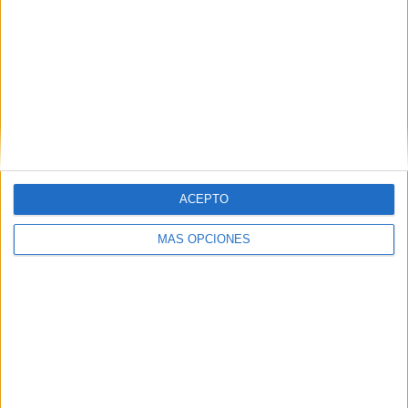
PARTIDO
GRATUÍTO
6 Canales de pago
100%
0 Canales en abierto
0%
TOTAL
TOTAL
10
6
Total equipos
CANALES
ACEPTO
Ranking equipos por nº de partidos
MÁS OPCIONES
Chelsea
3 (20%)
Newcastle
3 (20%)
Brentford
3 (20%)
Fulham
3 (20%)
Aston Villa
3 (20%)
Ver ranking completo