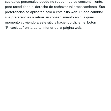
sus datos personales puede no requerir de su consentimiento,
Disney+ Premium
ESPN 2
pero usted tiene el derecho de rechazar tal procesamiento. Sus
preferencias se aplicarán solo a este sitio web. Puede cambiar
Sábado, 26/07/2025
sus preferencias o retirar su consentimiento en cualquier
15:00
Premier League Summer Series
momento volviendo a este sitio y haciendo clic en el botón
"Privacidad" en la parte inferior de la página web.
Everton
Bournemouth
ESPN
Disney+ Estándar
Disney+ Premium
18:00
Premier League Summer Series
Manchester Utd.
West Ham
ESPN
Disney+ Estándar
Disney+ Premium