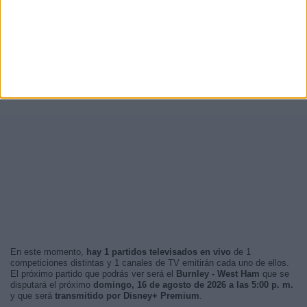
En este momento,
hay 1 partidos televisados en vivo
de 1
competiciones distintas y 1 canales de TV emitirán cada uno de ellos.
El próximo partido que podrás ver será el
Burnley - West Ham
que se
disputará el próximo
domingo, 16 de agosto de 2026 a las 5:00 p. m.
y que será
transmitido por Disney+ Premium
.