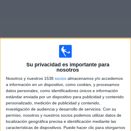
Otros
Deportes
Noticias
Widget
Partidos en vivo hoy de
West Ham
Su privacidad es importante para
nosotros
Domingo, 16/08/2026
Nosotros y nuestros 1538
socios
almacenamos y/o accedemos
10:00
Championship
a información en un dispositivo, como cookies, y procesamos
datos personales, como identificadores únicos e información
Burnley
estándar enviada por un dispositivo para publicidad y contenido
West Ham
personalizado, medición de publicidad y contenido,
investigación de audiencia y desarrollo de servicios.
Con su
Disney+ Premium
permiso, nosotros y nuestros socios podemos utilizar datos de
localización geográfica precisa e identificación mediante las
características de dispositivos. Puede hacer clic para otorgarnos
DATOS ESTADÍSTICOS DEL EQUIPO WEST HAM EN