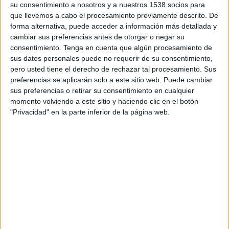
su consentimiento a nosotros y a nuestros 1538 socios para
TELEVISIÓN EN COLOMBIA
que llevemos a cabo el procesamiento previamente descrito. De
forma alternativa, puede acceder a información más detallada y
A fecha de hoy
6/08/2026
y desde que esta web recoge los datos
cambiar sus preferencias antes de otorgar o negar su
estadísticos de cuándo y dónde se transmiten los partidos de
Fútbol
del
consentimiento.
Tenga en cuenta que algún procesamiento de
equipo
West Ham
en
Colombia
, que fue el
23/08/2014
, podemos dar los
sus datos personales puede no requerir de su consentimiento,
siguientes datos:
pero usted tiene el derecho de rechazar tal procesamiento. Sus
518
preferencias se aplicarán solo a este sitio web. Puede cambiar
sus preferencias o retirar su consentimiento en cualquier
momento volviendo a este sitio y haciendo clic en el botón
PARTIDOS TELEVISADOS
"Privacidad" en la parte inferior de la página web.
0 partidos en abierto
0%
518 partidos de pago
100%
RANKING POR CANALES
Star+
162 (31,27%)
DSports
92 (17,76%)
Disney+ Premium
90 (17,37%)
DIRECTV Play
84 (16,22%)