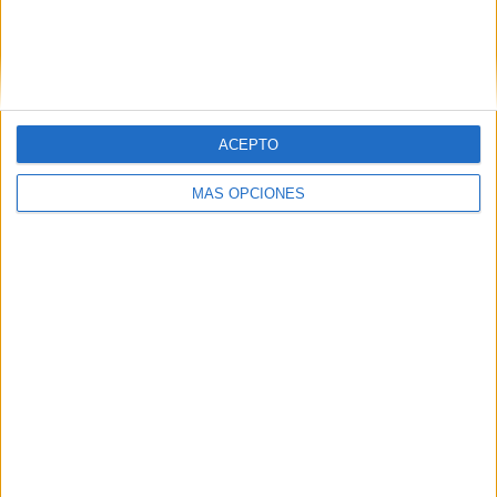
Copa Sudamericana
53 (9,41%)
Champions League
52 (9,24%)
Ver ranking completo
RANKING POR DEPORTES
ACEPTO
Fútbol
563 (100%)
MÁS OPCIONES
Ver ranking completo
Nº DE PARTIDOS POR DÍA DE LA SEMANA
LUNES
MARTES
MIÉRCOLES
JUEVES
VIERNES
52
70
82
68
75
9,24%
12,43%
14,56%
12,08%
13,32%
SÁBADO
DOMINGO
121
95
21,49%
16,87%