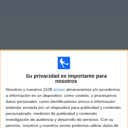
Otros
Deportes
Noticias
Widget
ESPN 5 en vivo
Miércoles, 12/08/2026
Su privacidad es importante para
17:00
Copa Libertadores
nosotros
1/8 de final
Nosotros y nuestros 1538
socios
almacenamos y/o accedemos
a información en un dispositivo, como cookies, y procesamos
Platense
datos personales, como identificadores únicos e información
Coquimbo Unido
estándar enviada por un dispositivo para publicidad y contenido
personalizado, medición de publicidad y contenido,
Disney+ Premium
ESPN 5
investigación de audiencia y desarrollo de servicios.
Con su
permiso, nosotros y nuestros socios podemos utilizar datos de
Viernes, 14/08/2026