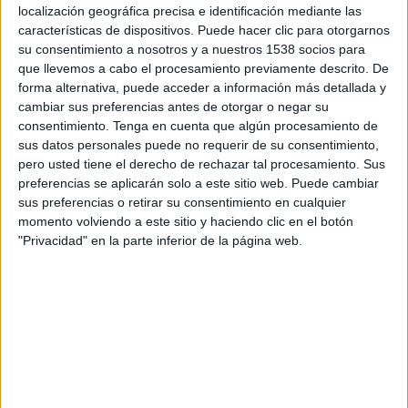
localización geográfica precisa e identificación mediante las
14:00
Championship
características de dispositivos. Puede hacer clic para otorgarnos
su consentimiento a nosotros y a nuestros 1538 socios para
Wolverhampton
que llevemos a cabo el procesamiento previamente descrito. De
forma alternativa, puede acceder a información más detallada y
Blackburn Rovers
cambiar sus preferencias antes de otorgar o negar su
Disney+ Premium
ESPN 5
consentimiento.
Tenga en cuenta que algún procesamiento de
sus datos personales puede no requerir de su consentimiento,
pero usted tiene el derecho de rechazar tal procesamiento. Sus
DATOS ESTADÍSTICOS DE FÚTBOL DEL CANAL ESPN 5 EN
preferencias se aplicarán solo a este sitio web. Puede cambiar
COLOMBIA
sus preferencias o retirar su consentimiento en cualquier
momento volviendo a este sitio y haciendo clic en el botón
A fecha de hoy
7/08/2026
y desde que esta web recoge los datos
"Privacidad" en la parte inferior de la página web.
estadísticos de cuándo y dónde se televisan los partidos del canal
ESPN
5
en
Colombia
, que fue el
17/02/2024
, podemos dar los siguientes datos:
563
PARTIDOS TELEVISADOS
31