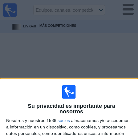
Fútbol en
Vivo
Colombia
MÁS COMPETICIONES
LIV Golf
Guía de
Partidos
Televisados
Partidos
de
hoy
Equipos
Competiciones
Su privacidad es importante para
nosotros
Canales
Nosotros y nuestros 1538
socios
almacenamos y/o accedemos
TV
a información en un dispositivo, como cookies, y procesamos
datos personales, como identificadores únicos e información