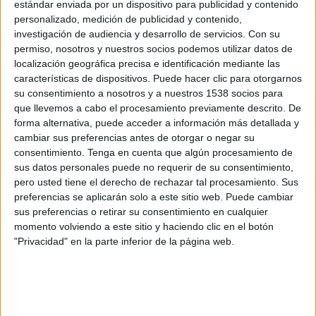
estándar enviada por un dispositivo para publicidad y contenido
Otros
personalizado, medición de publicidad y contenido,
Deportes
investigación de audiencia y desarrollo de servicios.
Con su
permiso, nosotros y nuestros socios podemos utilizar datos de
Noticias
localización geográfica precisa e identificación mediante las
características de dispositivos. Puede hacer clic para otorgarnos
su consentimiento a nosotros y a nuestros 1538 socios para
Widget
que llevemos a cabo el procesamiento previamente descrito. De
¿Dónde ver Golf en Colombia?
forma alternativa, puede acceder a información más detallada y
cambiar sus preferencias antes de otorgar o negar su
Partidos de hoy viernes, 7/08/2026
consentimiento.
Tenga en cuenta que algún procesamiento de
11:30
LIV Golf
sus datos personales puede no requerir de su consentimiento,
pero usted tiene el derecho de rechazar tal procesamiento. Sus
preferencias se aplicarán solo a este sitio web. Puede cambiar
DSPORTS+ Plus (613/1613)
DGO
sus preferencias o retirar su consentimiento en cualquier
Amazon Prime Video (Ver en vivo)
Paramount+
momento volviendo a este sitio y haciendo clic en el botón
DAZN (Ver en directo)
"Privacidad" en la parte inferior de la página web.