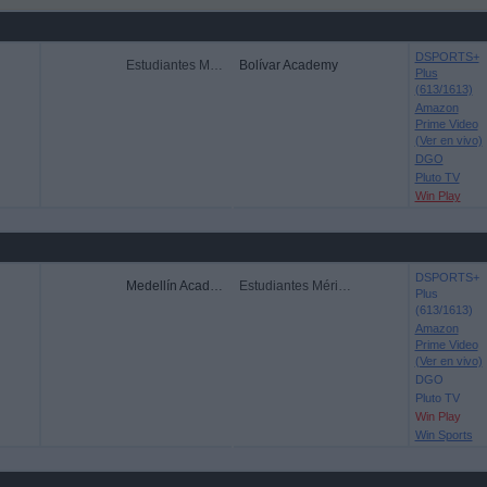
DSPORTS+
Estudiantes Mérida Academy
Bolívar Academy
Plus
(613/1613)
Amazon
Prime Video
(Ver en vivo)
DGO
Pluto TV
Win Play
DSPORTS+
Medellín Academy
Estudiantes Mérida Academy
Plus
(613/1613)
Amazon
Prime Video
(Ver en vivo)
DGO
Pluto TV
Win Play
Win Sports