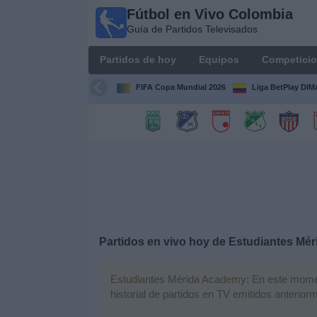
Fútbol en Vivo Colombia
Fútbol en
Guía de Partidos Televisados
Vivo
Colombia
Partidos de hoy
Equipos
Competici
Guía de
Partidos
FIFA Copa Mundial 2026
Liga BetPlay DI
Televisados
Partidos
de
hoy
Equipos
Competiciones
Partidos en vivo hoy de
Estudiantes Mé
Canales
Estudiantes Mérida Academy: En este moment
TV
historial de partidos en TV emitidos anterior