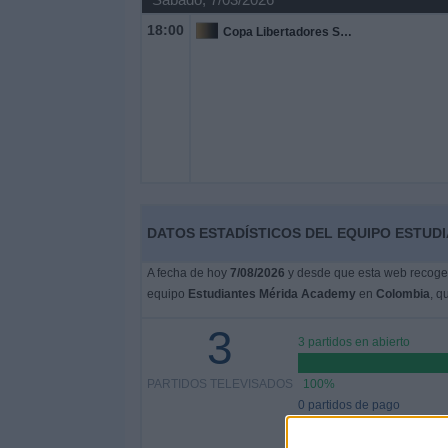
18:00
Copa Libertadores Sub-20
DATOS ESTADÍSTICOS DEL EQUIPO ESTUD
A fecha de hoy
7/08/2026
y desde que esta web recoge l
equipo
Estudiantes Mérida Academy
en
Colombia
, q
3
3 partidos en abierto
PARTIDOS TELEVISADOS
100%
0 partidos de pago
0%