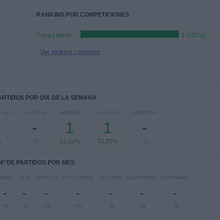
RANKING POR COMPETICIONES
Copa Libertadores Sub-20
3 (100%)
Ver ranking completo
PARTIDOS POR DÍA DE LA SEMANA
OLES
JUEVES
VIERNES
SÁBADO
DOMINGO
-
-
1
1
-
%
- %
33,33%
33,33%
- %
Nº DE PARTIDOS POR MES
JUNIO
JULIO
AGOSTO
SEPTIEMBRE
OCTUBRE
NOVIEMBRE
DICIEMBRE
-
-
-
-
-
-
-
- %
- %
- %
- %
- %
- %
- %