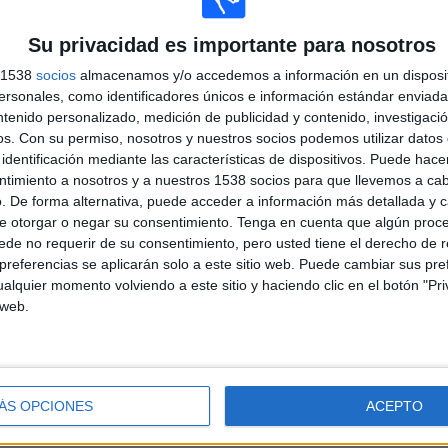
DSPORTS+ Plus, Amazon Prime Video, DGO,
Pluto TV, Win Play
Su privacidad es importante para nosotros
s 1538
socios
almacenamos y/o accedemos a información en un disposit
PARTIDOS
DÍAS
TOTAL
sonales, como identificadores únicos e información estándar enviada 
0
146
6
ntenido personalizado, medición de publicidad y contenido, investigaci
os.
Con su permiso, nosotros y nuestros socios podemos utilizar datos 
CONSECUTIVOS
SIN PARTIDO
CANALES TV
DE PAGO
GRATUÍTO
identificación mediante las características de dispositivos. Puede hacer
ntimiento a nosotros y a nuestros 1538 socios para que llevemos a ca
. De forma alternativa, puede acceder a información más detallada y 
e otorgar o negar su consentimiento.
Tenga en cuenta que algún proc
de no requerir de su consentimiento, pero usted tiene el derecho de r
referencias se aplicarán solo a este sitio web. Puede cambiar sus pref
alquier momento volviendo a este sitio y haciendo clic en el botón "Pri
 web.
TOTAL
MÁXIMO
TOTAL
1
1
3
ÁS OPCIONES
ACEPTO
COMPETICIONES
VS CR
RIVALES
Flamengo
Academy