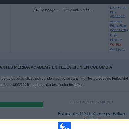
DSPORTS+
CR Flamengo Academy
Estudiantes Mérida Academy
Plus
(613/1613)
Amazon
Prime Video
(Ver en vivo)
DGO
Pluto TV
Win Play
Win Sports
IANTES MÉRIDA ACADEMY EN TELEVISIÓN EN COLOMBIA
os datos estadísticos de cuándo y dónde se transmiten los partidos de
Fútbol
del
ue fue el
8/03/2026
, podemos dar los siguientes datos:
ÚLTIMO PARTIDO EN ABIERTO
Estudiantes Mérida Academy - Bolívar
Academy
13/03/2026 Copa Libertadores Sub-20 por