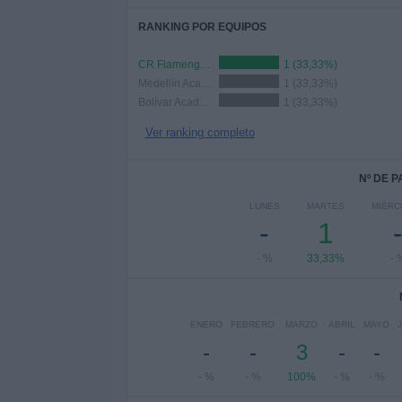
RANKING POR EQUIPOS
CR Flamengo Academy
1 (33,33%)
Medellín Academy
1 (33,33%)
Bolívar Academy
1 (33,33%)
Ver ranking completo
Nº DE 
LUNES
MARTES
MIÉRC
-
1
- %
33,33%
- 
ENERO
FEBRERO
MARZO
ABRIL
MAYO
-
-
3
-
-
- %
- %
100%
- %
- %