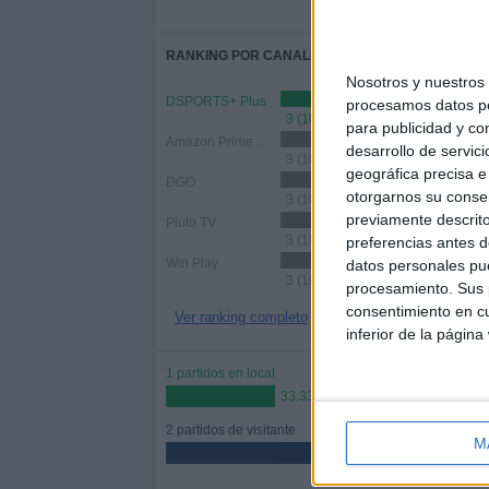
RANKING POR CANALES
Nosotros y nuestro
DSPORTS+ Plus
procesamos datos per
3 (100%)
para publicidad y co
Amazon Prime Video
desarrollo de servici
3 (100%)
geográfica precisa e 
DGO
otorgarnos su conse
3 (100%)
previamente descrito
Pluto TV
3 (100%)
preferencias antes d
Win Play
datos personales pue
3 (100%)
procesamiento. Sus p
consentimiento en cu
Ver ranking completo
inferior de la página
1 partidos en local
33,33%
2 partidos de visitante
M
66,67%