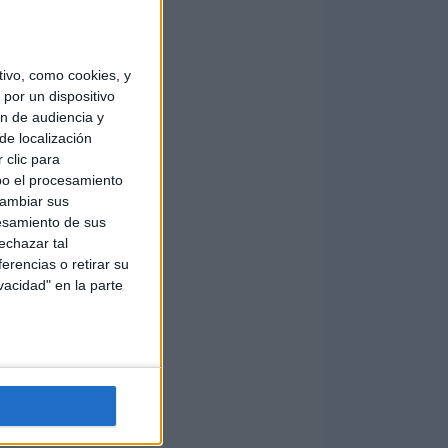
ivo, como cookies, y
por un dispositivo
ón de audiencia y
de localización
 clic para
bo el procesamiento
cambiar sus
esamiento de sus
echazar tal
erencias o retirar su
vacidad" en la parte