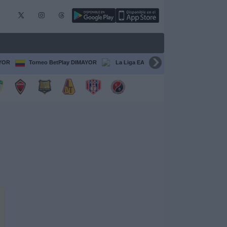
AYOR
Torneo BetPlay DIMAYOR
La Liga EA Sports
Serie A Italiana