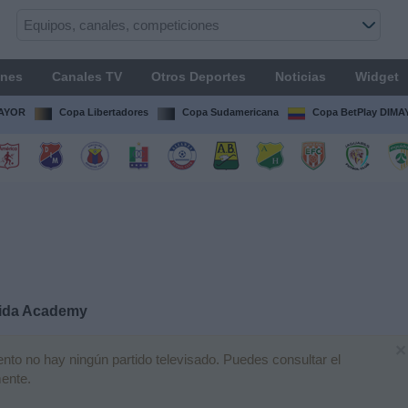
ones
Canales TV
Otros Deportes
Noticias
Widget
MAYOR
Copa Libertadores
Copa Sudamericana
Copa BetPlay DIM
rida Academy
×
o no hay ningún partido televisado. Puedes consultar el
mente.