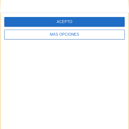
A fecha de hoy
6/08/2026
y desde que esta web recoge los datos
estadísticos de cuándo y dónde se televisan los partidos del canal
Pluto
TV
en
Colombia
, que fue el
13/10/2022
, podemos dar los siguientes
ACEPTO
datos:
426
MÁS OPCIONES
PARTIDOS TELEVISADOS
18
COMPETICIONES TELEVISADAS
177
EQUIPOS TELEVISADOS
1
DEPORTES TELEVISADOS
Ranking equipos por nº de partidos