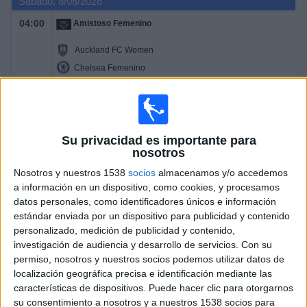
Sábado, 8/08/2026
04:00
Amistoso Femenino
Auckland FC Women
Chelsea Femenino
Clarosports.com
Claro Sports YouTube
Pluto TV
Claro Sports
07:00
Amistoso
Su privacidad es importante para
nosotros
Chelsea
AC Milan
Nosotros y nuestros 1538
socios
almacenamos y/o accedemos
a información en un dispositivo, como cookies, y procesamos
Clarosports.com
Claro Sports YouTube
Pluto TV
datos personales, como identificadores únicos e información
Claro Sports
estándar enviada por un dispositivo para publicidad y contenido
13:30
Amistoso
personalizado, medición de publicidad y contenido,
investigación de audiencia y desarrollo de servicios.
Con su
Real Betis
permiso, nosotros y nuestros socios podemos utilizar datos de
localización geográfica precisa e identificación mediante las
Bournemouth
características de dispositivos. Puede hacer clic para otorgarnos
Clarosports.com
Claro Sports YouTube
Pluto TV
su consentimiento a nosotros y a nuestros 1538 socios para