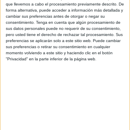
Claro Sports
que llevemos a cabo el procesamiento previamente descrito. De
forma alternativa, puede acceder a información más detallada y
Domingo, 9/08/2026
cambiar sus preferencias antes de otorgar o negar su
consentimiento.
Tenga en cuenta que algún procesamiento de
08:30
Amistoso
sus datos personales puede no requerir de su consentimiento,
pero usted tiene el derecho de rechazar tal procesamiento. Sus
Liverpool
preferencias se aplicarán solo a este sitio web. Puede cambiar
AS Monaco
sus preferencias o retirar su consentimiento en cualquier
momento volviendo a este sitio y haciendo clic en el botón
Clarosports.com
Claro Sports YouTube
Pluto TV
"Privacidad" en la parte inferior de la página web.
Claro Sports