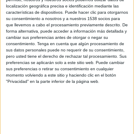
Siria
localización geográfica precisa e identificación mediante las
Disney+ Premium
características de dispositivos. Puede hacer clic para otorgarnos
su consentimiento a nosotros y a nuestros 1538 socios para
que llevemos a cabo el procesamiento previamente descrito. De
DATOS ESTADÍSTICOS DEL EQUIPO SIRIA EN TELEVISIÓN
forma alternativa, puede acceder a información más detallada y
EN COLOMBIA
cambiar sus preferencias antes de otorgar o negar su
consentimiento.
Tenga en cuenta que algún procesamiento de
A fecha de hoy
7/08/2026
y desde que esta web recoge los datos
sus datos personales puede no requerir de su consentimiento,
estadísticos de cuándo y dónde se transmiten los partidos de
Fútbol
del
pero usted tiene el derecho de rechazar tal procesamiento. Sus
equipo
Siria
en
Colombia
, que fue el
20/10/2015
, podemos dar los
preferencias se aplicarán solo a este sitio web. Puede cambiar
siguientes datos:
sus preferencias o retirar su consentimiento en cualquier
momento volviendo a este sitio y haciendo clic en el botón
17
"Privacidad" en la parte inferior de la página web.
PARTIDOS TELEVISADOS
3 partidos en abierto
17,65%
14 partidos de pago
82,35%
ÚLTIMO PARTIDO EN ABIERTO