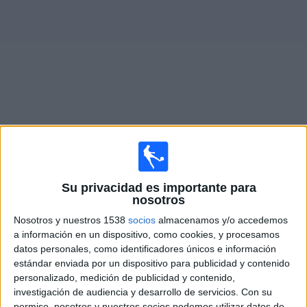
Otros
Deportes
Noticias
Widget
Partidos en vivo hoy de
Siria
×
Siria: En este momento no hay ningún partido
Su privacidad es importante para
televisado. Puedes consultar el historial de partidos en
nosotros
TV emitidos anteriormente.
Nosotros y nuestros 1538
socios
almacenamos y/o accedemos
a información en un dispositivo, como cookies, y procesamos
Viernes, 5/06/2026
datos personales, como identificadores únicos e información
estándar enviada por un dispositivo para publicidad y contenido
11:00
Amistoso
personalizado, medición de publicidad y contenido,
investigación de audiencia y desarrollo de servicios.
Con su
Bielorrusia
permiso, nosotros y nuestros socios podemos utilizar datos de