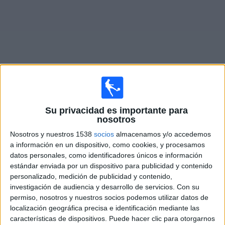
Otros
Deportes
Noticias
Widget
Partidos en vivo hoy de
Sarajevo
Su privacidad es importante para
nosotros
×
Sarajevo: En este momento no hay ningún partido
Nosotros y nuestros 1538
socios
almacenamos y/o accedemos
televisado. Puedes consultar el historial de partidos en
a información en un dispositivo, como cookies, y procesamos
TV emitidos anteriormente.
datos personales, como identificadores únicos e información
estándar enviada por un dispositivo para publicidad y contenido
personalizado, medición de publicidad y contenido,
Jueves, 24/07/2025
investigación de audiencia y desarrollo de servicios.
Con su
14:00
Conference League
permiso, nosotros y nuestros socios podemos utilizar datos de
2ª Ronda Clasificación
localización geográfica precisa e identificación mediante las
características de dispositivos. Puede hacer clic para otorgarnos