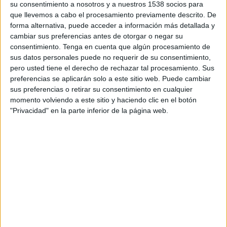
su consentimiento a nosotros y a nuestros 1538 socios para
Sarajevo
que llevemos a cabo el procesamiento previamente descrito. De
Universitatea Craiova
forma alternativa, puede acceder a información más detallada y
OneFootball PPV
cambiar sus preferencias antes de otorgar o negar su
consentimiento.
Tenga en cuenta que algún procesamiento de
sus datos personales puede no requerir de su consentimiento,
DATOS ESTADÍSTICOS DEL EQUIPO SARAJEVO EN
pero usted tiene el derecho de rechazar tal procesamiento. Sus
TELEVISIÓN EN COLOMBIA
preferencias se aplicarán solo a este sitio web. Puede cambiar
sus preferencias o retirar su consentimiento en cualquier
A fecha de hoy
8/08/2026
y desde que esta web recoge los datos
momento volviendo a este sitio y haciendo clic en el botón
estadísticos de cuándo y dónde se transmiten los partidos de
Fútbol
del
"Privacidad" en la parte inferior de la página web.
equipo
Sarajevo
en
Colombia
, que fue el
24/07/2025
, podemos dar los
siguientes datos:
1
PARTIDOS TELEVISADOS
0 partidos en abierto
0%
1 partidos de pago
100%