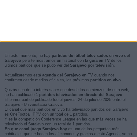
En este momento, no hay
partidos de fútbol televisados en vivo del
Sarajevo
pero te mostramos un historial con la
guía en TV
de los
últimos partidos que se pudo ver del
Sarajevo por televisión
.
Actualizaremos está
agenda del Sarajevo en TV
cuando nos
confirmen desde medios oficiales, los próximos
partidos en vivo
.
Quizás sea de tu interés saber que desde los comienzos de esta web,
se han publicado
1 partidos televisados en directo del Sarajevo
.
El primer partido publicado fue el jueves, 24 de julio de 2025 entre el
Sarajevo - Universitatea Craiova.
El canal que más partidos en vivo ha televisado partidos del Sarajevo
es OneFootball PPV con un total de 1 partidos.
Y es la competición Conference League en las que más veces se ha
televisado el Sarajevo con un total de 1 partidos.
En que canal juega Sarajevo hoy
es una de las preguntas más
habituales que se hacen los aficionados y gracias a esta Agenda, ya no