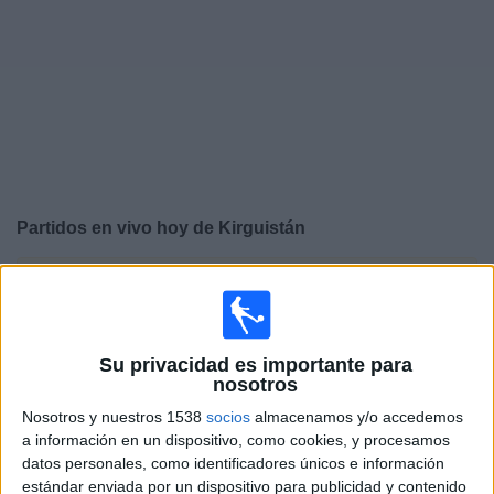
Otros
Deportes
Noticias
Widget
Partidos en vivo hoy de
Kirguistán
×
Kirguistán: En este momento no hay ningún partido
televisado. Puedes consultar el historial de partidos en
TV emitidos anteriormente.
Su privacidad es importante para
nosotros
Lunes, 12/01/2026
Nosotros y nuestros 1538
socios
almacenamos y/o accedemos
10:30
AFC U23 Asian Cup
a información en un dispositivo, como cookies, y procesamos
datos personales, como identificadores únicos e información
Jordania
estándar enviada por un dispositivo para publicidad y contenido