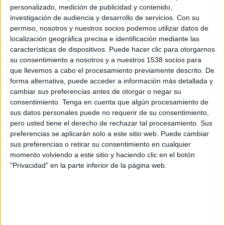
Kirguistán
personalizado, medición de publicidad y contenido,
OneFootball
investigación de audiencia y desarrollo de servicios.
Con su
permiso, nosotros y nuestros socios podemos utilizar datos de
localización geográfica precisa e identificación mediante las
Viernes, 9/01/2026
características de dispositivos. Puede hacer clic para otorgarnos
08:00
AFC U23 Asian Cup
su consentimiento a nosotros y a nuestros 1538 socios para
que llevemos a cabo el procesamiento previamente descrito. De
Kirguistán
forma alternativa, puede acceder a información más detallada y
cambiar sus preferencias antes de otorgar o negar su
Vietnam
consentimiento.
Tenga en cuenta que algún procesamiento de
OneFootball
sus datos personales puede no requerir de su consentimiento,
pero usted tiene el derecho de rechazar tal procesamiento. Sus
Martes, 6/01/2026
preferencias se aplicarán solo a este sitio web. Puede cambiar
sus preferencias o retirar su consentimiento en cualquier
10:00
AFC U23 Asian Cup
momento volviendo a este sitio y haciendo clic en el botón
"Privacidad" en la parte inferior de la página web.
Arabia Saudí
Kirguistán
OneFootball
Más días