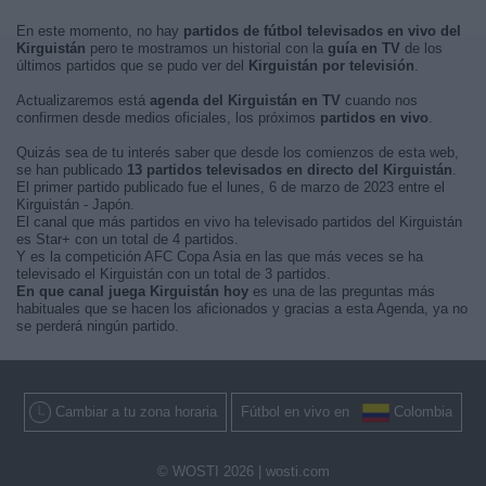
En este momento, no hay
partidos de fútbol televisados en vivo del
Kirguistán
pero te mostramos un historial con la
guía en TV
de los
últimos partidos que se pudo ver del
Kirguistán por televisión
.
Actualizaremos está
agenda del Kirguistán en TV
cuando nos
confirmen desde medios oficiales, los próximos
partidos en vivo
.
Quizás sea de tu interés saber que desde los comienzos de esta web,
se han publicado
13 partidos televisados en directo del Kirguistán
.
El primer partido publicado fue el lunes, 6 de marzo de 2023 entre el
Kirguistán - Japón.
El canal que más partidos en vivo ha televisado partidos del Kirguistán
es Star+ con un total de 4 partidos.
Y es la competición AFC Copa Asia en las que más veces se ha
televisado el Kirguistán con un total de 3 partidos.
En que canal juega Kirguistán hoy
es una de las preguntas más
habituales que se hacen los aficionados y gracias a esta Agenda, ya no
se perderá ningún partido.
Cambiar a tu zona horaria
Fútbol en vivo en
Colombia
© WOSTI 2026 |
wosti.com