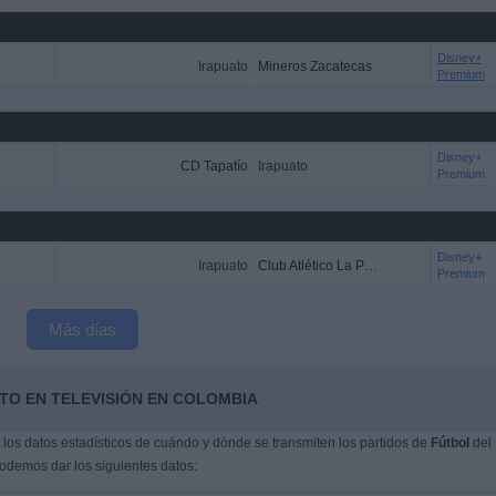
Disney+
Irapuato
Mineros Zacatecas
Premium
Disney+
CD Tapatío
Irapuato
Premium
Disney+
Irapuato
Club Atlético La Paz
Premium
Más días
TO EN TELEVISIÓN EN COLOMBIA
os datos estadísticos de cuándo y dónde se transmiten los partidos de
Fútbol
del
podemos dar los siguientes datos: