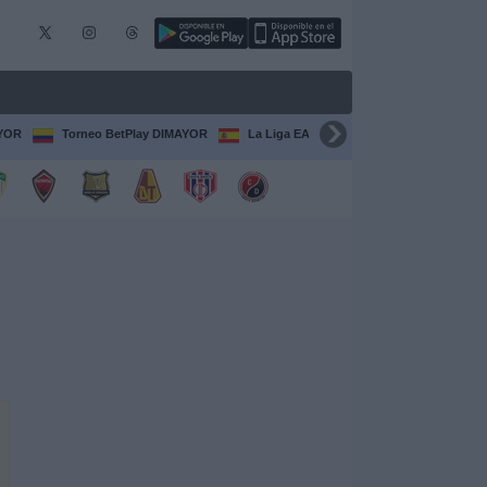
AYOR
Torneo BetPlay DIMAYOR
La Liga EA Sports
Serie A Italiana