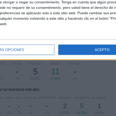
RANKING POR COMPETICIONES
e otorgar o negar su consentimiento.
Tenga en cuenta que algún proc
de no requerir de su consentimiento, pero usted tiene el derecho de r
Liga Expansión MX
19 (100%)
referencias se aplicarán solo a este sitio web. Puede cambiar sus pref
alquier momento volviendo a este sitio y haciendo clic en el botón "Pri
Ver ranking completo
 web.
ÁS OPCIONES
ACEPTO
PARTIDOS POR DÍA DE LA SEMANA
OLES
JUEVES
VIERNES
SÁBADO
DOMINGO
-
5
11
-
9%
- %
26,32%
57,89%
- %
Nº DE PARTIDOS POR MES
YO
JUNIO
JULIO
AGOSTO
SEPTIEMBRE
OCTUBRE
NOVIEMBRE
DICIEMBRE
-
-
-
-
2
5
1
%
- %
- %
- %
- %
10,53%
26,32%
5,26%