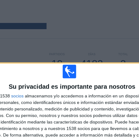
PARTIDOS
DÍAS
TOTAL
19
4183
3
CONSECUTIVOS
SIN PARTIDO
CANALES TV
DE PAGO
GRATUÍTO
Su privacidad es importante para nosotros
s 1538
socios
almacenamos y/o accedemos a información en un disposit
sonales, como identificadores únicos e información estándar enviada 
TOTAL
MÁXIMO
TOTAL
ntenido personalizado, medición de publicidad y contenido, investigaci
1
4
12
os.
Con su permiso, nosotros y nuestros socios podemos utilizar datos 
identificación mediante las características de dispositivos. Puede hacer
COMPETICIONES
VS Mineros
RIVALES
Zacatecas
ntimiento a nosotros y a nuestros 1538 socios para que llevemos a ca
. De forma alternativa, puede acceder a información más detallada y 