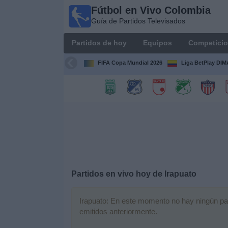
Fútbol en Vivo Colombia
Fútbol en
Guía de Partidos Televisados
Vivo
Colombia
Partidos de hoy
Equipos
Competici
Guía de
Partidos
FIFA Copa Mundial 2026
Liga BetPlay DI
Televisados
Partidos
de
hoy
Equipos
Competiciones
Partidos en vivo hoy de
Irapuato
Canales
Irapuato: En este momento no hay ningún part
TV
emitidos anteriormente.