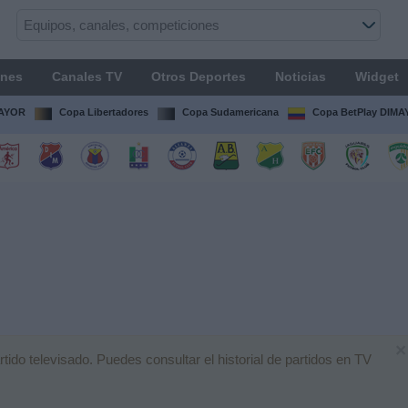
ones
Canales TV
Otros Deportes
Noticias
Widget
MAYOR
Copa Libertadores
Copa Sudamericana
Copa BetPlay DIM
×
ido televisado. Puedes consultar el historial de partidos en TV