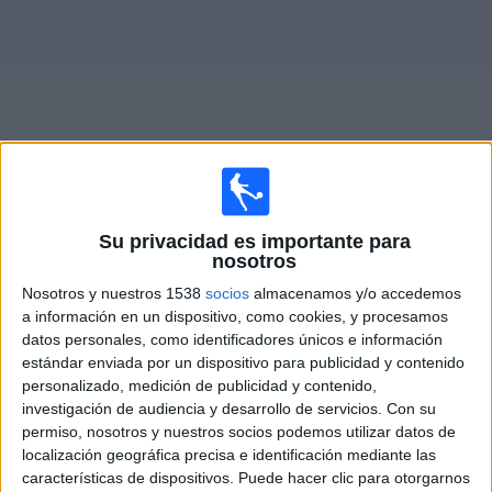
Otros
Deportes
Noticias
Widget
Partidos en vivo hoy de
Guidonia Montecelio
Su privacidad es importante para
nosotros
×
Guidonia Montecelio: En este momento no hay ningún
Nosotros y nuestros 1538
socios
almacenamos y/o accedemos
partido televisado. Puedes consultar el historial de
a información en un dispositivo, como cookies, y procesamos
partidos en TV emitidos anteriormente.
datos personales, como identificadores únicos e información
estándar enviada por un dispositivo para publicidad y contenido
personalizado, medición de publicidad y contenido,
Sábado, 24/01/2026
investigación de audiencia y desarrollo de servicios.
Con su
10:30
Serie C
permiso, nosotros y nuestros socios podemos utilizar datos de
localización geográfica precisa e identificación mediante las
características de dispositivos. Puede hacer clic para otorgarnos