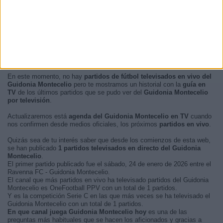
En este momento, no hay
partidos de fútbol televisados en vivo del
Guidonia Montecelio
pero te mostramos un historial con la
guía en
TV
de los últimos partidos que se pudo ver del
Guidonia Montecelio
por televisión
.
Actualizaremos está
agenda del Guidonia Montecelio en TV
cuando
nos confirmen desde medios oficiales, los próximos
partidos en vivo
.
Quizás sea de tu interés saber que desde los comienzos de esta web,
se han publicado
1 partidos televisados en directo del Guidonia
Montecelio
.
El primer partido publicado fue el sábado, 24 de enero de 2026 entre el
Ravenna FC - Guidonia Montecelio.
El canal que más partidos en vivo ha televisado partidos del Guidonia
Montecelio es OneFootball PPV con un total de 1 partidos.
Y es la competición Serie C en las que más veces se ha televisado el
Guidonia Montecelio con un total de 1 partidos.
En que canal juega Guidonia Montecelio hoy
es una de las
preguntas más habituales que se hacen los aficionados y gracias a