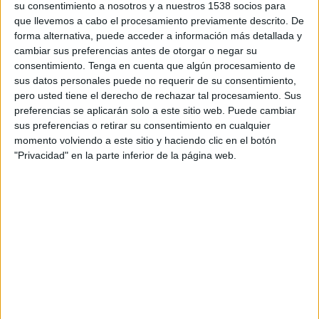
su consentimiento a nosotros y a nuestros 1538 socios para
Ravenna FC
que llevemos a cabo el procesamiento previamente descrito. De
Guidonia Montecelio
forma alternativa, puede acceder a información más detallada y
OneFootball PPV
cambiar sus preferencias antes de otorgar o negar su
consentimiento.
Tenga en cuenta que algún procesamiento de
sus datos personales puede no requerir de su consentimiento,
DATOS ESTADÍSTICOS DEL EQUIPO GUIDONIA
pero usted tiene el derecho de rechazar tal procesamiento. Sus
MONTECELIO EN TELEVISIÓN EN COLOMBIA
preferencias se aplicarán solo a este sitio web. Puede cambiar
sus preferencias o retirar su consentimiento en cualquier
A fecha de hoy
8/08/2026
y desde que esta web recoge los datos
momento volviendo a este sitio y haciendo clic en el botón
estadísticos de cuándo y dónde se transmiten los partidos de
Fútbol
del
"Privacidad" en la parte inferior de la página web.
equipo
Guidonia Montecelio
en
Colombia
, que fue el
24/01/2026
,
podemos dar los siguientes datos:
1
PARTIDOS TELEVISADOS
0 partidos en abierto
0%
1 partidos de pago
100%