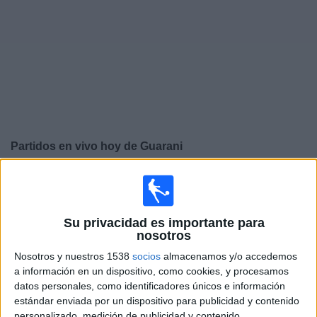
Otros
Deportes
Noticias
Widget
Partidos en vivo hoy de
Guarani
×
Guarani: En este momento no hay ningún partido
televisado. Puedes consultar el historial de partidos en
TV emitidos anteriormente.
Su privacidad es importante para
nosotros
Miércoles, 19/02/2025
Nosotros y nuestros 1538
socios
almacenamos y/o accedemos
a información en un dispositivo, como cookies, y procesamos
16:00
Campeonato Paulista
datos personales, como identificadores únicos e información
estándar enviada por un dispositivo para publicidad y contenido
Guarani
personalizado, medición de publicidad y contenido,