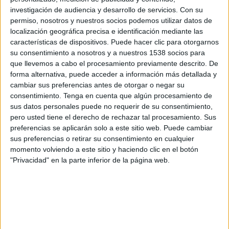
Velo Clube
investigación de audiencia y desarrollo de servicios.
Con su
Fanatiz (Míralo en vivo)
permiso, nosotros y nuestros socios podemos utilizar datos de
localización geográfica precisa e identificación mediante las
características de dispositivos. Puede hacer clic para otorgarnos
Domingo, 16/02/2025
su consentimiento a nosotros y a nuestros 1538 socios para
13:00
Campeonato Paulista
que llevemos a cabo el procesamiento previamente descrito. De
forma alternativa, puede acceder a información más detallada y
São Bernardo
cambiar sus preferencias antes de otorgar o negar su
Guarani
consentimiento.
Tenga en cuenta que algún procesamiento de
sus datos personales puede no requerir de su consentimiento,
Fanatiz (Míralo en vivo)
pero usted tiene el derecho de rechazar tal procesamiento. Sus
preferencias se aplicarán solo a este sitio web. Puede cambiar
Jueves, 13/02/2025
sus preferencias o retirar su consentimiento en cualquier
16:30
Campeonato Paulista
momento volviendo a este sitio y haciendo clic en el botón
"Privacidad" en la parte inferior de la página web.
Guarani
Grêmio Novorizontino
Fanatiz (Míralo en vivo)
Más días