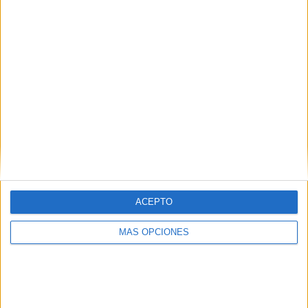
RANKING POR EQUIPOS
Ponte Preta
9 (4,81%)
Botafogo SP
7 (3,74%)
Sampaio Corrêa
7 (3,74%)
CRB
7 (3,74%)
Grêmio Novorizontino
7 (3,74%)
Ver ranking completo
RANKING POR COMPETICIONES
Serie B Brasil
142 (75,94%)
ACEPTO
Campeonato Paulista
44 (23,53%)
Copa Libertadores
1 (0,53%)
MÁS OPCIONES
Ver ranking completo
Nº DE PARTIDOS POR DÍA DE LA SEMANA