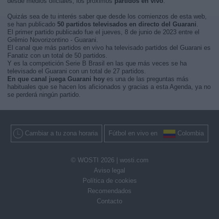
desde medios oficiales, los próximos
partidos en vivo
.
Quizás sea de tu interés saber que desde los comienzos de esta web,
se han publicado
50 partidos televisados en directo del Guarani
.
El primer partido publicado fue el jueves, 8 de junio de 2023 entre el
Grêmio Novorizontino - Guarani.
El canal que más partidos en vivo ha televisado partidos del Guarani es
Fanatiz con un total de 50 partidos.
Y es la competición Serie B Brasil en las que más veces se ha
televisado el Guarani con un total de 27 partidos.
En que canal juega Guarani hoy
es una de las preguntas más
habituales que se hacen los aficionados y gracias a esta Agenda, ya no
se perderá ningún partido.
Cambiar a tu zona horaria
Fútbol en vivo en
Colombia
© WOSTI 2026 |
wosti.com
Aviso legal
Política de cookies
Recomendados
Contacto