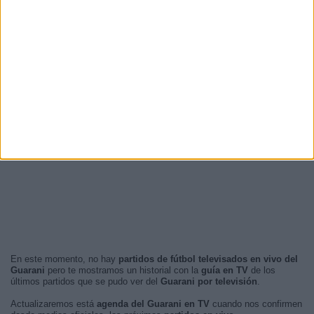
En este momento, no hay
partidos de fútbol televisados en vivo del
Guarani
pero te mostramos un historial con la
guía en TV
de los
últimos partidos que se pudo ver del
Guarani por televisión
.
Actualizaremos está
agenda del Guarani en TV
cuando nos confirmen