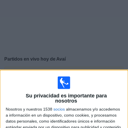
Otros
Deportes
Noticias
Widget
Partidos en vivo hoy de
Avaí
×
Avaí: En este momento no hay ningún partido
televisado. Puedes consultar el historial de partidos en
TV emitidos anteriormente.
Su privacidad es importante para
nosotros
Sábado, 22/02/2025
Nosotros y nuestros 1538
socios
almacenamos y/o accedemos
13:30
Campeonato Catarinense
a información en un dispositivo, como cookies, y procesamos
datos personales, como identificadores únicos e información
Avaí
estándar enviada por un dispositivo para publicidad y contenido