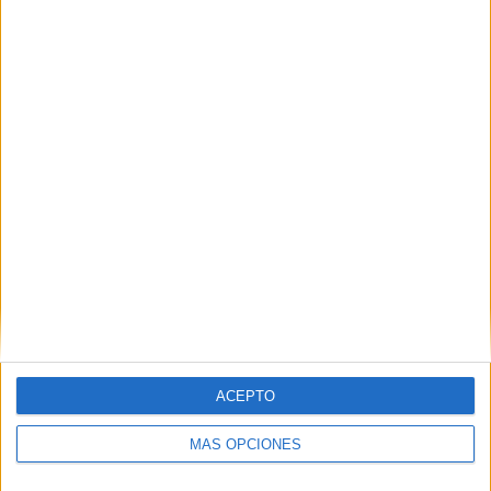
TOTAL
MÁXIMO
TOTAL
4
8
60
COMPETICIONES
VS
RIVALES
Chapecoense
RANKING POR EQUIPOS
Chapecoense
8 (4%)
Brusque
8 (4%)
Juventude
6 (3%)
Guarani
6 (3%)
Sampaio Corrêa
6 (3%)
Ver ranking completo
RANKING POR COMPETICIONES
ACEPTO
Serie B Brasil
101 (50,5%)
MÁS OPCIONES
Serie A Brasil
49 (24,5%)
Campeonato Catarinense
49 (24,5%)