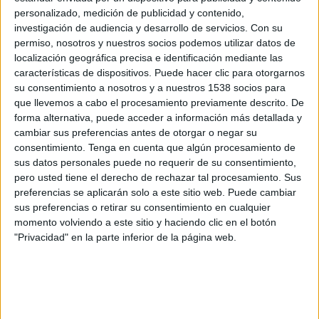
Criciúma
personalizado, medición de publicidad y contenido,
Fanatiz (Míralo en vivo)
Brasileirão Play
investigación de audiencia y desarrollo de servicios.
Con su
permiso, nosotros y nuestros socios podemos utilizar datos de
localización geográfica precisa e identificación mediante las
Sábado, 15/02/2025
características de dispositivos. Puede hacer clic para otorgarnos
15:00
Campeonato Catarinense
su consentimiento a nosotros y a nuestros 1538 socios para
que llevemos a cabo el procesamiento previamente descrito. De
Barra do Garças FC
forma alternativa, puede acceder a información más detallada y
Avaí
cambiar sus preferencias antes de otorgar o negar su
consentimiento.
Tenga en cuenta que algún procesamiento de
Fanatiz (Míralo en vivo)
Brasileirão Play
sus datos personales puede no requerir de su consentimiento,
pero usted tiene el derecho de rechazar tal procesamiento. Sus
Miércoles, 12/02/2025
preferencias se aplicarán solo a este sitio web. Puede cambiar
18:00
sus preferencias o retirar su consentimiento en cualquier
Campeonato Catarinense
momento volviendo a este sitio y haciendo clic en el botón
Avaí
"Privacidad" en la parte inferior de la página web.
Concórdia AC
Fanatiz (Míralo en vivo)
Brasileirão Play
Más días