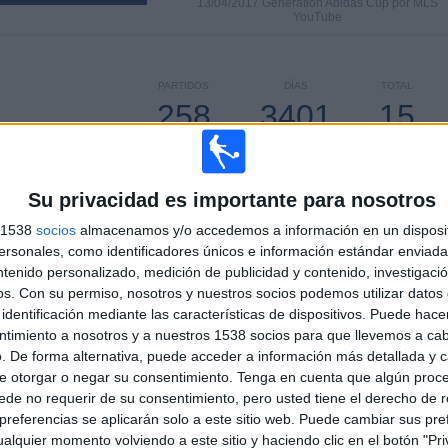
13/04/2017 Generation Adidas Cup por MLS
YouTube
PARTIDOS
DÍAS
TOTAL
258
3401
15
CONSECUTIVOS
SIN PARTIDO
CANALES TV
DE PAGO
GRATUÍTO
Su privacidad es importante para nosotros
s 1538
socios
almacenamos y/o accedemos a información en un disposit
sonales, como identificadores únicos e información estándar enviada 
ntenido personalizado, medición de publicidad y contenido, investigaci
TOTAL
MÁXIMO
TOTAL
os.
Con su permiso, nosotros y nuestros socios podemos utilizar datos 
7
22
41
identificación mediante las características de dispositivos. Puede hacer
ntimiento a nosotros y a nuestros 1538 socios para que llevemos a ca
COMPETICIONES
VS Seattle
RIVALES
Sounders
. De forma alternativa, puede acceder a información más detallada y 
e otorgar o negar su consentimiento.
Tenga en cuenta que algún proc
RANKING POR COMPETICIONES
de no requerir de su consentimiento, pero usted tiene el derecho de r
referencias se aplicarán solo a este sitio web. Puede cambiar sus pref
MLS
265 (93,97%)
alquier momento volviendo a este sitio y haciendo clic en el botón "Pri