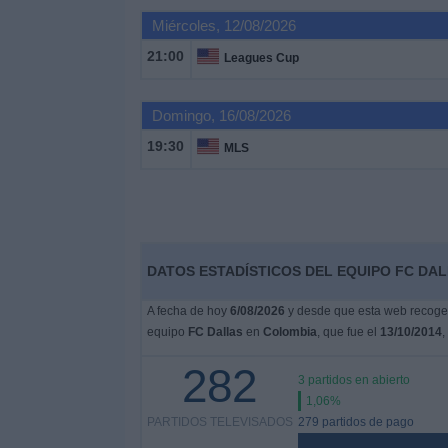
Otros
Miércoles, 12/08/2026
Deportes
21:00
Leagues Cup
Noticias
Domingo, 16/08/2026
Widget
19:30
MLS
DATOS ESTADÍSTICOS DEL EQUIPO FC DAL
A fecha de hoy
6/08/2026
y desde que esta web recoge l
equipo
FC Dallas
en
Colombia
, que fue el
13/10/2014
,
282
3 partidos en abierto
1,06%
PARTIDOS TELEVISADOS
279 partidos de pago