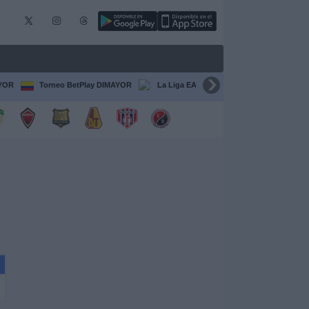
AYOR
Torneo BetPlay DIMAYOR
La Liga EA Sports
Serie A Italiana