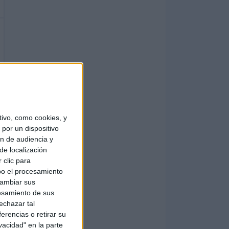
ivo, como cookies, y
por un dispositivo
ón de audiencia y
de localización
 clic para
bo el procesamiento
cambiar sus
esamiento de sus
echazar tal
erencias o retirar su
vacidad" en la parte