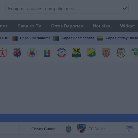
ones
Canales TV
Otros Deportes
Noticias
Widget
MAYOR
Copa Libertadores
Copa Sudamericana
Copa BetPlay DIM
Apple
Chivas Guadalajara
FC Dallas
TV