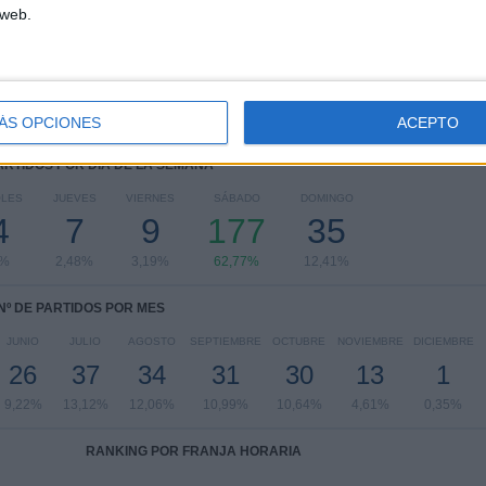
Leagues Cup
7 (2,48%)
 web.
Generation Adidas Cup
3 (1,06%)
CONCACAF Champions Cup
2 (0,71%)
LaLiga Futures
2 (0,71%)
Ver ranking completo
ÁS OPCIONES
ACEPTO
PARTIDOS POR DÍA DE LA SEMANA
OLES
JUEVES
VIERNES
SÁBADO
DOMINGO
4
7
9
177
35
6%
2,48%
3,19%
62,77%
12,41%
Nº DE PARTIDOS POR MES
JUNIO
JULIO
AGOSTO
SEPTIEMBRE
OCTUBRE
NOVIEMBRE
DICIEMBRE
26
37
34
31
30
13
1
9,22%
13,12%
12,06%
10,99%
10,64%
4,61%
0,35%
RANKING POR FRANJA HORARIA