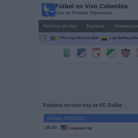
Fútbol en Vivo Colombia
Fútbol en
Guía de Partidos Televisados
Vivo
Colombia
Partidos de hoy
Equipos
Competici
Guía de
Partidos
FIFA Copa Mundial 2026
Liga BetPlay DI
Televisados
Partidos
de
hoy
Equipos
Competiciones
Partidos en vivo hoy de
FC Dallas
Sábado, 8/08/2026
Canales
TV
20:00
Leagues Cup