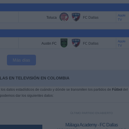
Apple
Toluca
FC Dallas
TV
Apple
Austin FC
FC Dallas
TV
Más días
LAS EN TELEVISIÓN EN COLOMBIA
os datos estadísticos de cuándo y dónde se transmiten los partidos de
Fútbol
del
 podemos dar los siguientes datos:
ÚLTIMO PARTIDO EN ABIERTO
Málaga Academy - FC Dallas