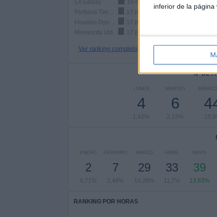
LA Galaxy
19 (6,74%)
inferior de la página
Portland Timbers
17 (6,03%)
Houston Dynamo
17 (6,03%)
Minnesota Utd.
17 (6,03%)
Ver ranking completo
M
Nº DE 
LUNES
MARTES
MIÉRC
4
6
4
1,42%
2,13%
15,
ENERO
FEBRERO
MARZO
ABRIL
MAYO
2
7
29
33
39
0,71%
2,48%
10,28%
11,7%
13,83%
RANKING POR HORAS