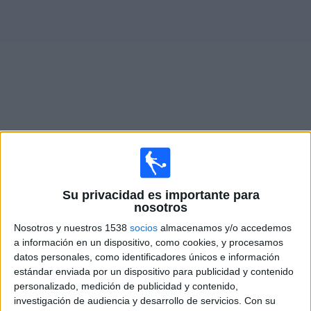
Otros
Deportes
Noticias
Widget
Partidos en vivo hoy de
Cruz Azul
Partidos de hoy jueves, 6/08/2026
Su privacidad es importante para
19:00
Leagues Cup
nosotros
Cruz Azul
Nosotros y nuestros 1538
socios
almacenamos y/o accedemos
Philadelphia Union
a información en un dispositivo, como cookies, y procesamos
datos personales, como identificadores únicos e información
Apple TV
estándar enviada por un dispositivo para publicidad y contenido
personalizado, medición de publicidad y contenido,
Domingo, 9/08/2026
investigación de audiencia y desarrollo de servicios.
Con su