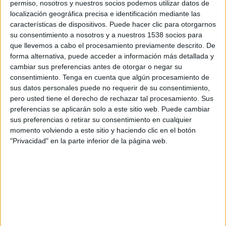
permiso, nosotros y nuestros socios podemos utilizar datos de
18:30
Leagues Cup
localización geográfica precisa e identificación mediante las
características de dispositivos. Puede hacer clic para otorgarnos
Cruz Azul
su consentimiento a nosotros y a nuestros 1538 socios para
New York City
que llevemos a cabo el procesamiento previamente descrito. De
Apple TV
forma alternativa, puede acceder a información más detallada y
cambiar sus preferencias antes de otorgar o negar su
consentimiento.
Tenga en cuenta que algún procesamiento de
Jueves, 13/08/2026
sus datos personales puede no requerir de su consentimiento,
20:00
Leagues Cup
pero usted tiene el derecho de rechazar tal procesamiento. Sus
preferencias se aplicarán solo a este sitio web. Puede cambiar
Cruz Azul
sus preferencias o retirar su consentimiento en cualquier
Chicago Fire
momento volviendo a este sitio y haciendo clic en el botón
"Privacidad" en la parte inferior de la página web.
Apple TV
DATOS ESTADÍSTICOS DEL EQUIPO CRUZ AZUL EN
TELEVISIÓN EN COLOMBIA
A fecha de hoy
6/08/2026
y desde que esta web recoge los datos
estadísticos de cuándo y dónde se transmiten los partidos de
Fútbol
del