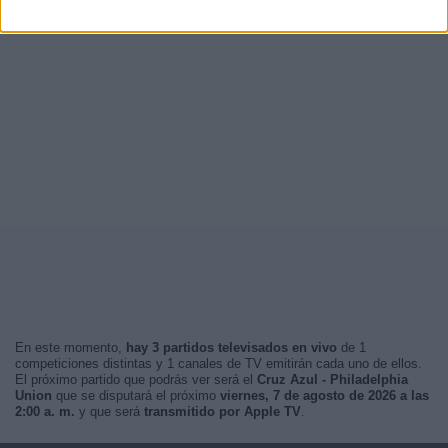
En este momento,
hay 3 partidos televisados en vivo
de 1
competiciones distintas y 1 canales de TV emitirán cada uno de ellos.
El próximo partido que podrás ver será el
Cruz Azul - Philadelphia
Union
que se disputará el próximo
viernes, 7 de agosto de 2026 a las
2:00 a. m.
y que será
transmitido por Apple TV
.