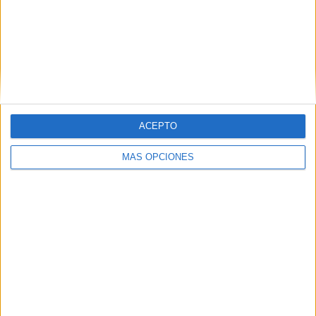
Club León
20 (9,85%)
Pachuca
16 (7,88%)
Monterrey
15 (7,39%)
Atlas
13 (6,4%)
América
12 (5,91%)
Ver ranking completo
RANKING POR COMPETICIONES
ACEPTO
Liga MX
127 (62,56%)
MÁS OPCIONES
CONCACAF Champions Cup
29 (14,29%)
Copa MX
13 (6,4%)
Leagues Cup
10 (4,93%)
Amistoso
9 (4,43%)
Ver ranking completo
Nº DE PARTIDOS POR DÍA DE LA SEMANA
LUNES
MARTES
MIÉRCOLES
JUEVES
VIERNES