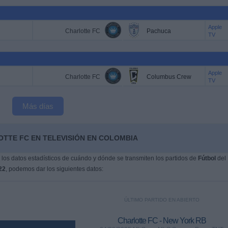
Apple
Charlotte FC
Pachuca
TV
Apple
Charlotte FC
Columbus Crew
TV
Más días
OTTE FC EN TELEVISIÓN EN COLOMBIA
os datos estadísticos de cuándo y dónde se transmiten los partidos de
Fútbol
del
22
, podemos dar los siguientes datos:
ÚLTIMO PARTIDO EN ABIERTO
Charlotte FC - New York RB