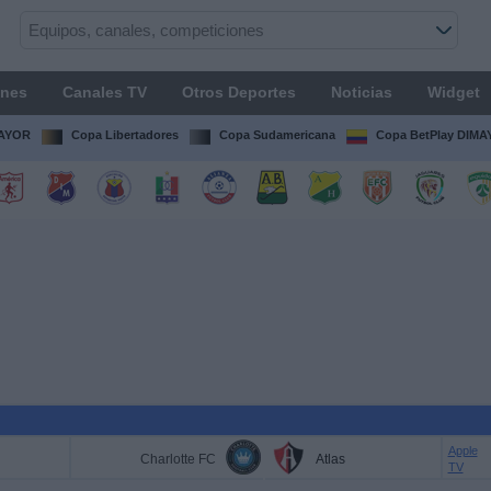
ones
Canales TV
Otros Deportes
Noticias
Widget
MAYOR
Copa Libertadores
Copa Sudamericana
Copa BetPlay DIM
Apple
Charlotte FC
Atlas
TV