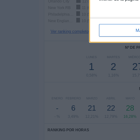
Orlando City
12 (6,98%)
New York RB
11 (6,4%)
Philadelphia Union
10 (5,81%)
New England Revolution
10 (5,81%)
M
Ver ranking completo
Nº DE 
LUNES
MARTES
MIÉRC
1
2
2
0,58%
1,16%
15,
ENERO
FEBRERO
MARZO
ABRIL
MAYO
-
6
21
22
28
- %
3,49%
12,21%
12,79%
16,28%
RANKING POR HORAS