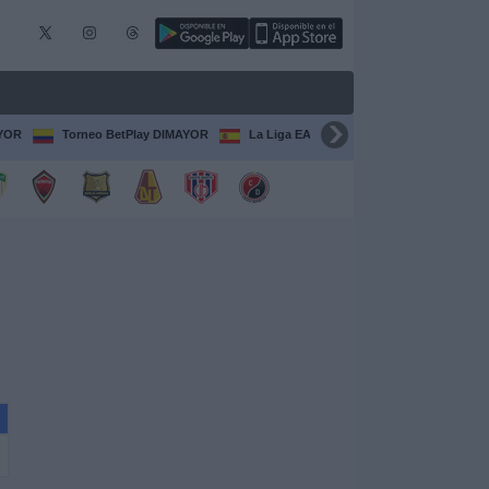
AYOR
Torneo BetPlay DIMAYOR
La Liga EA Sports
Serie A Italiana