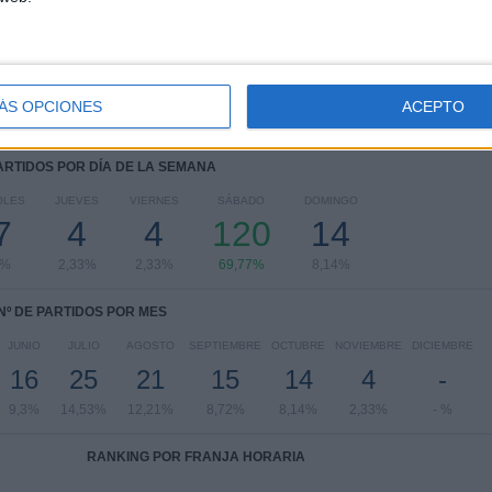
Leagues Cup
11 (6,4%)
Florida Cup
1 (0,58%)
Ver ranking completo
ÁS OPCIONES
ACEPTO
PARTIDOS POR DÍA DE LA SEMANA
OLES
JUEVES
VIERNES
SÁBADO
DOMINGO
7
4
4
120
14
7%
2,33%
2,33%
69,77%
8,14%
Nº DE PARTIDOS POR MES
JUNIO
JULIO
AGOSTO
SEPTIEMBRE
OCTUBRE
NOVIEMBRE
DICIEMBRE
16
25
21
15
14
4
-
9,3%
14,53%
12,21%
8,72%
8,14%
2,33%
- %
RANKING POR FRANJA HORARIA