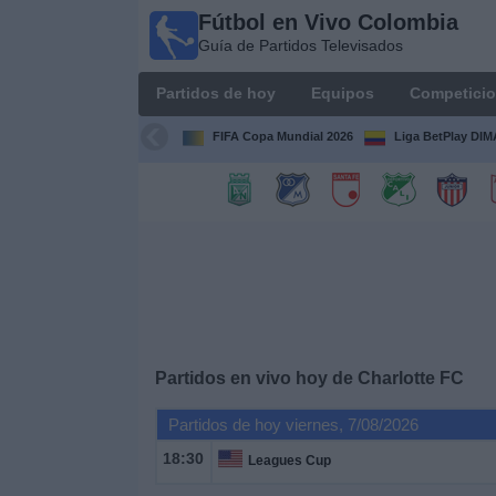
Fútbol en Vivo Colombia
Fútbol en
Guía de Partidos Televisados
Vivo
Colombia
Partidos de hoy
Equipos
Competici
Guía de
Partidos
FIFA Copa Mundial 2026
Liga BetPlay DI
Televisados
Partidos
de
hoy
Equipos
Competiciones
Partidos en vivo hoy de
Charlotte FC
Partidos de hoy viernes, 7/08/2026
Canales
TV
18:30
Leagues Cup