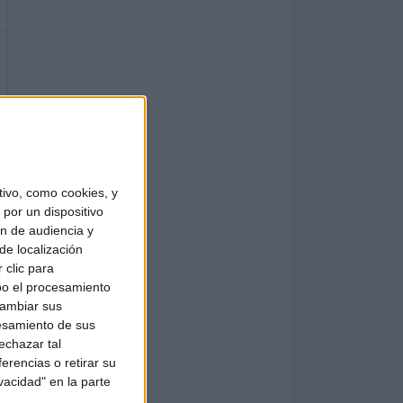
ivo, como cookies, y
por un dispositivo
ón de audiencia y
de localización
 clic para
bo el procesamiento
cambiar sus
esamiento de sus
echazar tal
erencias o retirar su
vacidad" en la parte