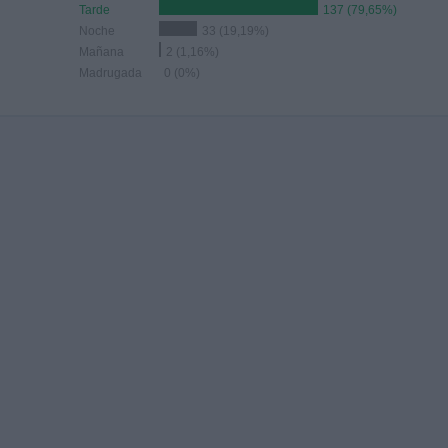
Tarde
137 (79,65%)
Noche
33 (19,19%)
Mañana
2 (1,16%)
Madrugada
0 (0%)