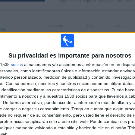
24/08/2025 MLS por MLS Season Pass, TNT
PARTIDOS
DÍAS
TOTAL
6%)
28
347
8
CONSECUTIVOS
SIN PARTIDO
CANALES TV
DE PAGO
GRATUÍTO
Su privacidad es importante para nosotros
s 1538
socios
almacenamos y/o accedemos a información en un disposit
sonales, como identificadores únicos e información estándar enviada 
ntenido personalizado, medición de publicidad y contenido, investigaci
os.
Con su permiso, nosotros y nuestros socios podemos utilizar datos 
TOTAL
MÁXIMO
TOTAL
3
13
36
identificación mediante las características de dispositivos. Puede hacer
ntimiento a nosotros y a nuestros 1538 socios para que llevemos a ca
COMPETICIONES
VS New York
RIVALES
. De forma alternativa, puede acceder a información más detallada y 
City
e otorgar o negar su consentimiento.
Tenga en cuenta que algún proc
de no requerir de su consentimiento, pero usted tiene el derecho de r
RANKING POR COMPETICIONES
referencias se aplicarán solo a este sitio web. Puede cambiar sus pref
alquier momento volviendo a este sitio y haciendo clic en el botón "Pri
MLS
160 (93,02%)
 web.