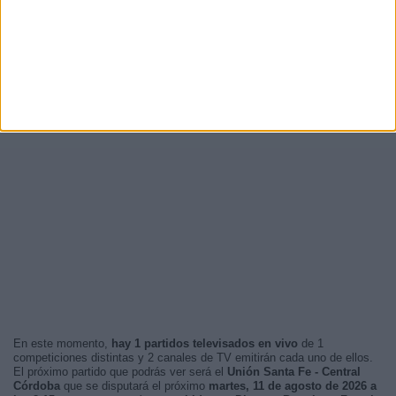
En este momento,
hay 1 partidos televisados en vivo
de 1
competiciones distintas y 2 canales de TV emitirán cada uno de ellos.
El próximo partido que podrás ver será el
Unión Santa Fe - Central
Córdoba
que se disputará el próximo
martes, 11 de agosto de 2026 a