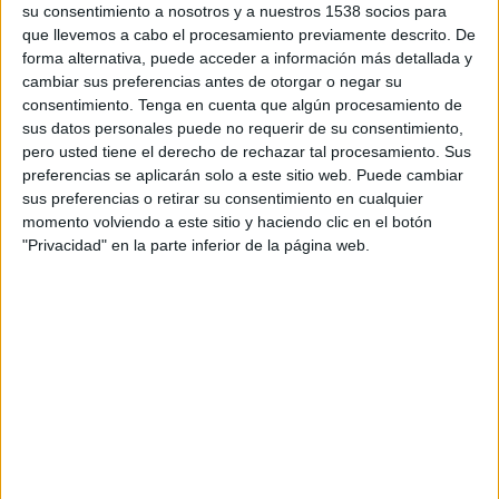
su consentimiento a nosotros y a nuestros 1538 socios para
DATOS ESTADÍSTICOS DEL EQUIPO CENTRAL CÓRDOBA
que llevemos a cabo el procesamiento previamente descrito. De
EN TELEVISIÓN EN COLOMBIA
forma alternativa, puede acceder a información más detallada y
cambiar sus preferencias antes de otorgar o negar su
A fecha de hoy
7/08/2026
y desde que esta web recoge los datos
consentimiento.
Tenga en cuenta que algún procesamiento de
estadísticos de cuándo y dónde se transmiten los partidos de
Fútbol
del
sus datos personales puede no requerir de su consentimiento,
equipo
Central Córdoba
en
Colombia
, que fue el
12/11/2016
, podemos
pero usted tiene el derecho de rechazar tal procesamiento. Sus
dar los siguientes datos:
preferencias se aplicarán solo a este sitio web. Puede cambiar
285
sus preferencias o retirar su consentimiento en cualquier
momento volviendo a este sitio y haciendo clic en el botón
"Privacidad" en la parte inferior de la página web.
PARTIDOS TELEVISADOS
0 partidos en abierto
0%
285 partidos de pago
100%
RANKING POR CANALES
Fanatiz
217 (76,14%)
TyC Sports Internacional
153 (53,68%)
AFA Play
116 (40,7%)