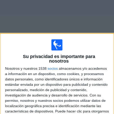
Otros
Deportes
Noticias
Widget
Partidos en vivo hoy de
Central Córdoba
Su privacidad es importante para
nosotros
Lunes, 10/08/2026
Nosotros y nuestros 1538
socios
almacenamos y/o accedemos
19:15
Primera División Argentina
a información en un dispositivo, como cookies, y procesamos
Torneo Clausura
datos personales, como identificadores únicos e información
estándar enviada por un dispositivo para publicidad y contenido
Unión Santa Fe
personalizado, medición de publicidad y contenido,
Central Córdoba
investigación de audiencia y desarrollo de servicios.
Con su
permiso, nosotros y nuestros socios podemos utilizar datos de
Disney+ Premium
Fanatiz (Míralo en vivo)
localización geográfica precisa e identificación mediante las
características de dispositivos. Puede hacer clic para otorgarnos