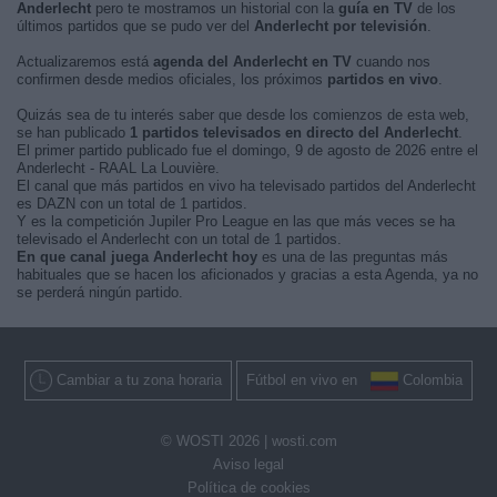
Anderlecht
pero te mostramos un historial con la
guía en TV
de los
últimos partidos que se pudo ver del
Anderlecht por televisión
.
Actualizaremos está
agenda del Anderlecht en TV
cuando nos
confirmen desde medios oficiales, los próximos
partidos en vivo
.
Quizás sea de tu interés saber que desde los comienzos de esta web,
se han publicado
1 partidos televisados en directo del Anderlecht
.
El primer partido publicado fue el domingo, 9 de agosto de 2026 entre el
Anderlecht - RAAL La Louvière.
El canal que más partidos en vivo ha televisado partidos del Anderlecht
es DAZN con un total de 1 partidos.
Y es la competición Jupiler Pro League en las que más veces se ha
televisado el Anderlecht con un total de 1 partidos.
En que canal juega Anderlecht hoy
es una de las preguntas más
habituales que se hacen los aficionados y gracias a esta Agenda, ya no
se perderá ningún partido.
Cambiar a tu zona horaria
Fútbol en vivo en
Colombia
© WOSTI 2026 |
wosti.com
Aviso legal
Política de cookies