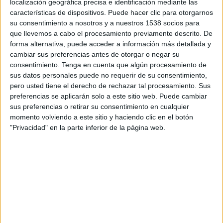
localización geográfica precisa e identificación mediante las
TELEVISIÓN EN COLOMBIA
características de dispositivos. Puede hacer clic para otorgarnos
su consentimiento a nosotros y a nuestros 1538 socios para
A fecha de hoy
9/08/2026
y desde que esta web recoge los datos
que llevemos a cabo el procesamiento previamente descrito. De
estadísticos de cuándo y dónde se transmiten los partidos de
Fútbol
del
forma alternativa, puede acceder a información más detallada y
equipo
Anderlecht
en
Colombia
, que fue el
16/09/2014
, podemos dar los
cambiar sus preferencias antes de otorgar o negar su
siguientes datos:
consentimiento.
Tenga en cuenta que algún procesamiento de
sus datos personales puede no requerir de su consentimiento,
249
pero usted tiene el derecho de rechazar tal procesamiento. Sus
preferencias se aplicarán solo a este sitio web. Puede cambiar
PARTIDOS TELEVISADOS
sus preferencias o retirar su consentimiento en cualquier
momento volviendo a este sitio y haciendo clic en el botón
7 partidos en abierto
"Privacidad" en la parte inferior de la página web.
2,81%
242 partidos de pago
97,19%
ÚLTIMO PARTIDO EN ABIERTO
Cercle Brugge - Anderlecht
3/08/2025 Jupiler Pro League por DAZN App Gratis
RANKING POR CANALES