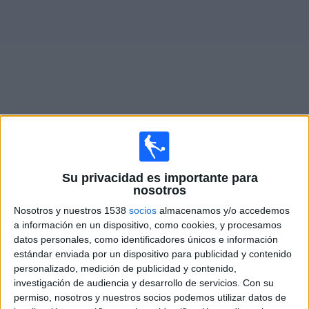
Otros
Deportes
Noticias
Widget
Partidos en vivo hoy de
Anderlecht
Partidos de hoy domingo, 9/08/2026
Su privacidad es importante para
nosotros
11:30
Jupiler Pro League
Nosotros y nuestros 1538
socios
almacenamos y/o accedemos
Anderlecht
a información en un dispositivo, como cookies, y procesamos
RAAL La Louvière
datos personales, como identificadores únicos e información
estándar enviada por un dispositivo para publicidad y contenido
DAZN (Ver en directo)
personalizado, medición de publicidad y contenido,
investigación de audiencia y desarrollo de servicios.
Con su
permiso, nosotros y nuestros socios podemos utilizar datos de
DATOS ESTADÍSTICOS DEL EQUIPO ANDERLECHT EN