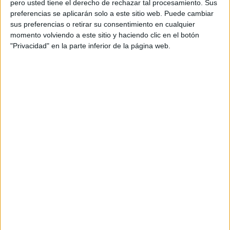
pero usted tiene el derecho de rechazar tal procesamiento. Sus
Martes, 26/05/2026
preferencias se aplicarán solo a este sitio web. Puede cambiar
11:30
sus preferencias o retirar su consentimiento en cualquier
Torneo Proyección
momento volviendo a este sitio y haciendo clic en el botón
"Privacidad" en la parte inferior de la página web.
Defensa y Justicia Reserva
Independiente Reserva
ESPN 4
Disney+ Premium
13:50
Copa Imposible Sub-17
Boca Juniors Academy
U de Chile Academy
ESPN 4
Disney+ Premium
15:25
Copa Imposible Sub-17
Fluminense Academy
River Plate Academy
ESPN 4
Disney+ Premium
17:05
Copa Imposible Sub-17