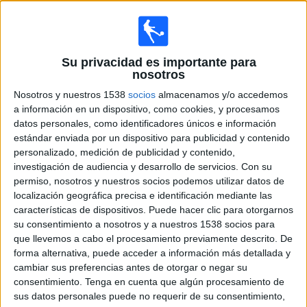
Sarmiento Reserva
Talleres Córdoba Reserva
ESPN 4
Disney+ Premium
Su privacidad es importante para
nosotros
Miércoles, 27/05/2026
Nosotros y nuestros 1538
socios
almacenamos y/o accedemos
11:30
Torneo Proyección
a información en un dispositivo, como cookies, y procesamos
datos personales, como identificadores únicos e información
estándar enviada por un dispositivo para publicidad y contenido
Deportivo Riestra Reserva
personalizado, medición de publicidad y contenido,
Estudiantes LP Reserva
investigación de audiencia y desarrollo de servicios.
Con su
permiso, nosotros y nuestros socios podemos utilizar datos de
ESPN 4
Disney+ Premium
localización geográfica precisa e identificación mediante las
17:00
Copa Sudamericana
características de dispositivos. Puede hacer clic para otorgarnos
Fase de grupos
su consentimiento a nosotros y a nuestros 1538 socios para
que llevemos a cabo el procesamiento previamente descrito. De
Atlético Mineiro
forma alternativa, puede acceder a información más detallada y
Puerto Cabello
cambiar sus preferencias antes de otorgar o negar su
consentimiento.
Tenga en cuenta que algún procesamiento de
Disney+ Premium
ESPN 4
sus datos personales puede no requerir de su consentimiento,