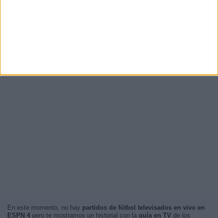
En este momento, no hay
partidos de fútbol televisados en vivo en
ESPN 4
pero te mostramos un historial con la
guía en TV
de los