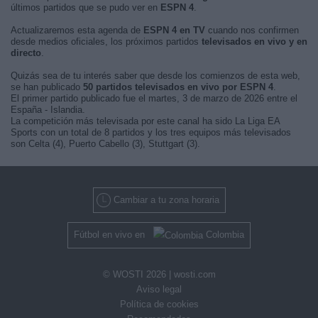
últimos partidos que se pudo ver en
ESPN 4
.
Actualizaremos esta agenda de
ESPN 4 en TV
cuando nos confirmen
desde medios oficiales, los próximos partidos
televisados en vivo y en
directo
.
Quizás sea de tu interés saber que desde los comienzos de esta web,
se han publicado
50 partidos televisados en vivo por ESPN 4
.
El primer partido publicado fue el martes, 3 de marzo de 2026 entre el
España - Islandia.
La competición más televisada por este canal ha sido La Liga EA
Sports con un total de 8 partidos y los tres equipos más televisados
son Celta (4), Puerto Cabello (3), Stuttgart (3).
Cambiar a tu zona horaria
Fútbol en vivo en
Colombia
© WOSTI 2026 |
wosti.com
Aviso legal
Política de cookies