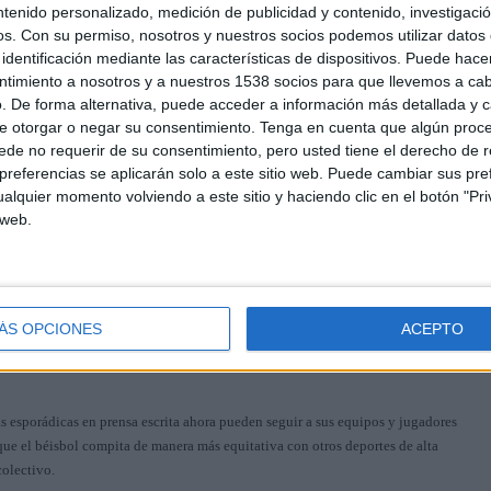
ntenido personalizado, medición de publicidad y contenido, investigaci
arios internacionales. Participaciones destacadas en el Clásico Mundial de
os.
Con su permiso, nosotros y nuestros socios podemos utilizar datos 
es Ligas y el fortalecimiento de la
Liga Profesional de Béisbol Colombiano
identificación mediante las características de dispositivos. Puede hacer
 de peloteros colombianos han resonado en la prensa internacional gracias a
ntimiento a nosotros y a nuestros 1538 socios para que llevemos a ca
ndividuales.
. De forma alternativa, puede acceder a información más detallada y 
e otorgar o negar su consentimiento.
Tenga en cuenta que algún proc
ue quizá antes no tenían relación directa con el deporte. La sensación de orgullo
de no requerir de su consentimiento, pero usted tiene el derecho de r
nto del béisbol más allá de su zona histórica de influencia.
referencias se aplicarán solo a este sitio web. Puede cambiar sus pref
alquier momento volviendo a este sitio y haciendo clic en el botón "Pri
ransmisiones en la expansión del béisbol
 web.
a más regiones del país, ha sido sin duda la masificación de las retransmisiones
s por suscripción y las plataformas digitales han jugado un papel esencial.
er dispositivo con conexión a internet, lo que ha transformado la manera en que
ÁS OPCIONES
ACEPTO
ales y los servicios de streaming también han aportado nuevas dinámicas, como
a jugadores colombianos, programas especializados y resúmenes inmediatos de los
as esporádicas en prensa escrita ahora pueden seguir a sus equipos y jugadores
que el béisbol compita de manera más equitativa con otros deportes de alta
colectivo.