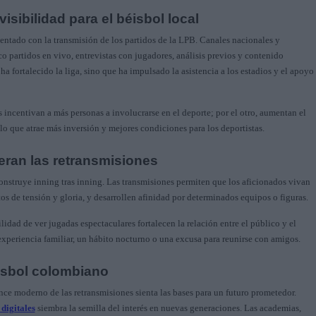
sibilidad para el béisbol local
tado con la transmisión de los partidos de la LPB. Canales nacionales y
o partidos en vivo, entrevistas con jugadores, análisis previos y contenido
a fortalecido la liga, sino que ha impulsado la asistencia a los estadios y el apoyo
s incentivan a más personas a involucrarse en el deporte; por el otro, aumentan el
lo que atrae más inversión y mejores condiciones para los deportistas.
ran las retransmisiones
construye inning tras inning. Las transmisiones permiten que los aficionados vivan
os de tensión y gloria, y desarrollen afinidad por determinados equipos o figuras.
idad de ver jugadas espectaculares fortalecen la relación entre el público y el
xperiencia familiar, un hábito nocturno o una excusa para reunirse con amigos.
éisbol colombiano
ance moderno de las retransmisiones sienta las bases para un futuro prometedor.
digitales
siembra la semilla del interés en nuevas generaciones. Las academias,