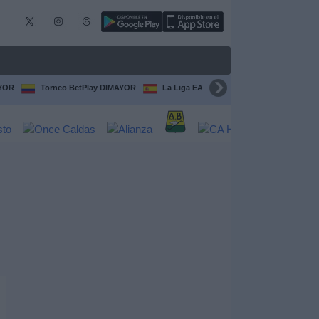
AYOR
Torneo BetPlay DIMAYOR
La Liga EA Sports
Serie A Italiana