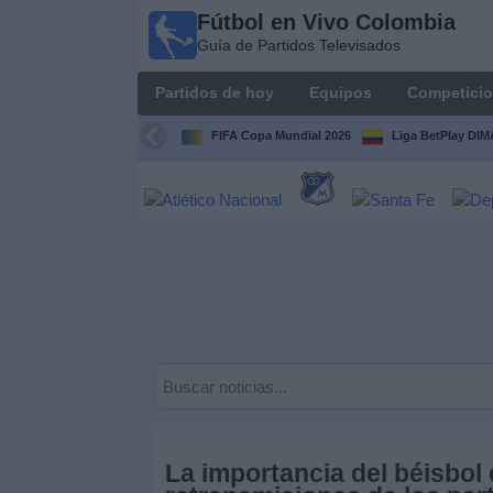
Fútbol en Vivo Colombia
Fútbol en
Guía de Partidos Televisados
Vivo
Colombia
Partidos de hoy
Equipos
Competici
Guía de
Partidos
FIFA Copa Mundial 2026
Liga BetPlay DI
Televisados
Partidos
de
hoy
Equipos
Competiciones
Canales
TV
La importancia del béisbol