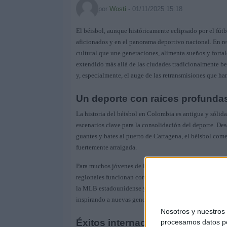
por
Wosti
-
01/11/2025 15:18
El béisbol, aunque históricamente eclipsado por el fút
aficionados y en el panorama deportivo nacional. En re
cultural que une generaciones, alimenta sueños y fortal
extendido más allá de las ciudades tradicionalmente be
y, especialmente, el auge de las retransmisiones que h
Un deporte con raíces profundas
La historia del béisbol en Colombia es antigua y sólida
escenarios clave para la consolidación del deporte. De
guantes y bates al puerto de Cartagena, el béisbol come
fuertemente arraigada.
Para muchos jóvenes de la Costa Atlántica, el béisbol e
regionales funcionan como plataformas que permiten visi
la MLB estadounidense y la Liga Mexicana. Decenas de 
inspirando a nuevas generaciones que hoy sueñan con ll
Nosotros y nuestro
Éxitos internacionales que despi
procesamos datos per