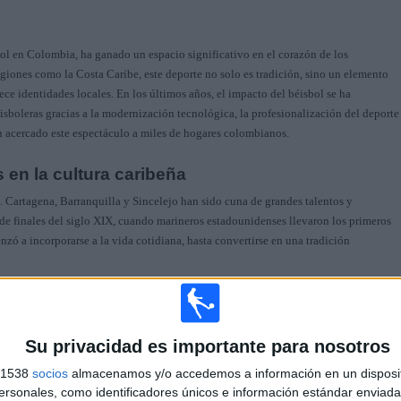
bol en Colombia, ha ganado un espacio significativo en el corazón de los
giones como la Costa Caribe, este deporte no solo es tradición, sino un elemento
ece identidades locales. En los últimos años, el impacto del béisbol se ha
isboleras gracias a la modernización tecnológica, la profesionalización del deporte
an acercado este espectáculo a miles de hogares colombianos.
 en la cultura caribeña
. Cartagena, Barranquilla y Sincelejo han sido cuna de grandes talentos y
sde finales del siglo XIX, cuando marineros estadounidenses llevaron los primeros
nzó a incorporarse a la vida cotidiana, hasta convertirse en una tradición
s más que un deporte: es una oportunidad. Academias, ligas locales y torneos
bilizar talentos y abrir puertas a ligas mayores de otros países, especialmente en
colombianos han logrado cruzar esas fronteras y convertirse en referentes,
Su privacidad es importante para nosotros
egar al gran escenario.
s 1538
socios
almacenamos y/o accedemos a información en un disposit
ertan orgullo nacional
sonales, como identificadores únicos e información estándar enviada 