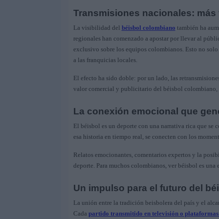
Transmisiones nacionales: más vi
La visibilidad del
béisbol colombiano
también ha aumen
regionales han comenzado a apostar por llevar al públic
exclusivo sobre los equipos colombianos. Esto no solo h
a las franquicias locales.
El efecto ha sido doble: por un lado, las retransmisione
valor comercial y publicitario del béisbol colombiano, 
La conexión emocional que gene
El béisbol es un deporte con una narrativa rica que se 
esa historia en tiempo real, se conecten con los moment
Relatos emocionantes, comentarios expertos y la posibil
deporte. Para muchos colombianos, ver béisbol es una e
Un impulso para el futuro del b
La unión entre la tradición beisbolera del país y el alc
Cada
partido transmitido en televisión o plataformas 