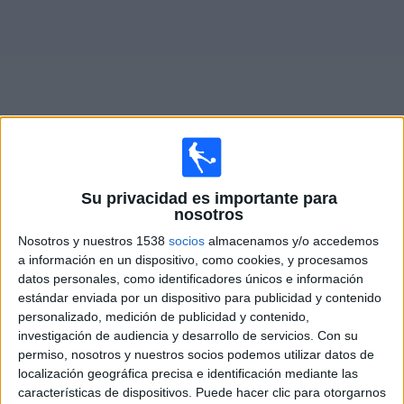
Otros
Deportes
Noticias
Widget
Partidos en vivo hoy de
OFK Petrovac
Su privacidad es importante para
nosotros
×
OFK Petrovac: En este momento no hay ningún partido
Nosotros y nuestros 1538
socios
almacenamos y/o accedemos
televisado. Puedes consultar el historial de partidos en
a información en un dispositivo, como cookies, y procesamos
TV emitidos anteriormente.
datos personales, como identificadores únicos e información
estándar enviada por un dispositivo para publicidad y contenido
personalizado, medición de publicidad y contenido,
Jueves, 16/07/2026
investigación de audiencia y desarrollo de servicios.
Con su
12:00
Conference League
permiso, nosotros y nuestros socios podemos utilizar datos de
1ª Ronda Clasificación
localización geográfica precisa e identificación mediante las
características de dispositivos. Puede hacer clic para otorgarnos