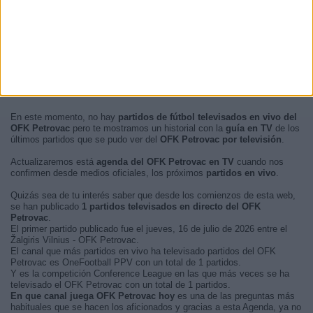
En este momento, no hay
partidos de fútbol televisados en vivo del
OFK Petrovac
pero te mostramos un historial con la
guía en TV
de los
últimos partidos que se pudo ver del
OFK Petrovac por televisión
.
Actualizaremos está
agenda del OFK Petrovac en TV
cuando nos
confirmen desde medios oficiales, los próximos
partidos en vivo
.
Quizás sea de tu interés saber que desde los comienzos de esta web,
se han publicado
1 partidos televisados en directo del OFK
Petrovac
.
El primer partido publicado fue el jueves, 16 de julio de 2026 entre el
Žalgiris Vilnius - OFK Petrovac.
El canal que más partidos en vivo ha televisado partidos del OFK
Petrovac es OneFootball PPV con un total de 1 partidos.
Y es la competición Conference League en las que más veces se ha
televisado el OFK Petrovac con un total de 1 partidos.
En que canal juega OFK Petrovac hoy
es una de las preguntas más
habituales que se hacen los aficionados y gracias a esta Agenda, ya no