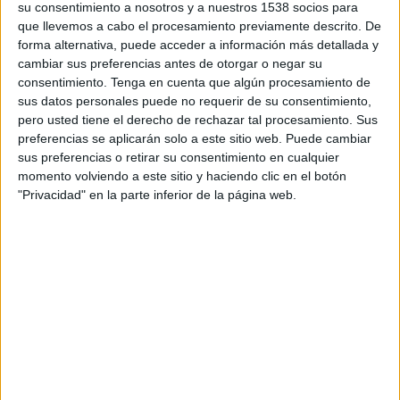
su consentimiento a nosotros y a nuestros 1538 socios para
Žalgiris Vilnius
que llevemos a cabo el procesamiento previamente descrito. De
OFK Petrovac
forma alternativa, puede acceder a información más detallada y
OneFootball PPV
cambiar sus preferencias antes de otorgar o negar su
consentimiento.
Tenga en cuenta que algún procesamiento de
sus datos personales puede no requerir de su consentimiento,
DATOS ESTADÍSTICOS DEL EQUIPO OFK PETROVAC EN
pero usted tiene el derecho de rechazar tal procesamiento. Sus
TELEVISIÓN EN COLOMBIA
preferencias se aplicarán solo a este sitio web. Puede cambiar
sus preferencias o retirar su consentimiento en cualquier
A fecha de hoy
9/08/2026
y desde que esta web recoge los datos
momento volviendo a este sitio y haciendo clic en el botón
estadísticos de cuándo y dónde se transmiten los partidos de
Fútbol
del
"Privacidad" en la parte inferior de la página web.
equipo
OFK Petrovac
en
Colombia
, que fue el
16/07/2026
, podemos dar
los siguientes datos:
1
PARTIDOS TELEVISADOS
0 partidos en abierto
0%
1 partidos de pago
100%