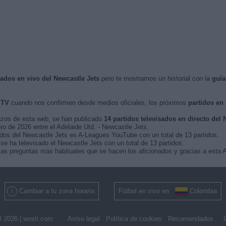
sados en vivo del Newcastle Jets
pero te mostramos un historial con la
guía
 TV
cuando nos confirmen desde medios oficiales, los próximos
partidos en 
nzos de esta web, se han publicado
14 partidos televisados en directo del 
ero de 2026 entre el Adelaide Utd. - Newcastle Jets.
tidos del Newcastle Jets es A-Leagues YouTube con un total de 13 partidos.
e ha televisado el Newcastle Jets con un total de 13 partidos.
as preguntas más habituales que se hacen los aficionados y gracias a esta A
Cambiar a tu zona horaria
Fútbol en vivo en
Colombia
 2026 |
wosti.com
Aviso legal
Política de cookies
Recomendados