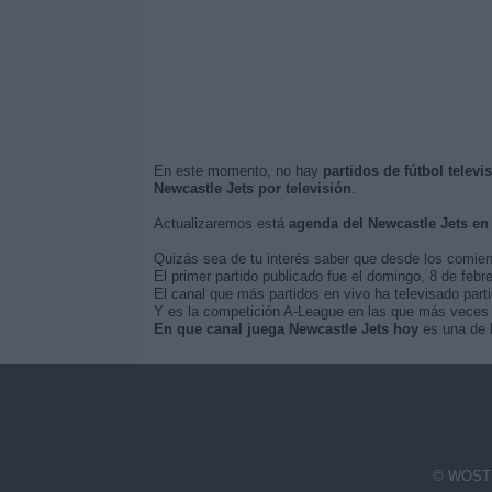
En este momento, no hay
partidos de fútbol televi
Newcastle Jets por televisión
.
Actualizaremos está
agenda del Newcastle Jets en
Quizás sea de tu interés saber que desde los comie
El primer partido publicado fue el domingo, 8 de febr
El canal que más partidos en vivo ha televisado par
Y es la competición A-League en las que más veces s
En que canal juega Newcastle Jets hoy
es una de l
© WOSTI