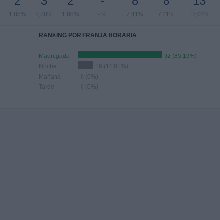
2
3
2
-
8
8
13
1,85%
2,78%
1,85%
- %
7,41%
7,41%
12,04%
RANKING POR FRANJA HORARIA
Madrugada
92 (85,19%)
Noche
16 (14,81%)
Mañana
0 (0%)
Tarde
0 (0%)