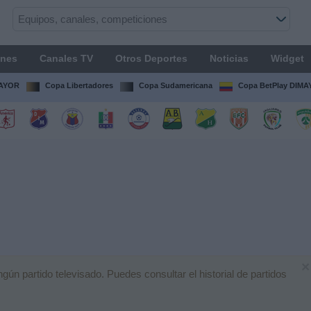
ones
Canales TV
Otros Deportes
Noticias
Widget
MAYOR
Copa Libertadores
Copa Sudamericana
Copa BetPlay DIM
×
n partido televisado. Puedes consultar el historial de partidos