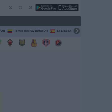
AYOR
Torneo BetPlay DIMAYOR
La Liga EA Sports
Serie A Italiana