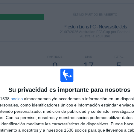
ÚLTIMO PARTIDO EN ABIERTO
Preston Lions FC - Newcastle Jets
21/07/2026 Australian FFA Cup por Football
Australia YouTube
PARTIDOS
DÍAS
TOTAL
0
17
5
CONSECUTIVOS
SIN PARTIDO
CANALES TV
DE PAGO
GRATUÍTO
Su privacidad es importante para nosotros
s 1538
socios
almacenamos y/o accedemos a información en un disposit
sonales, como identificadores únicos e información estándar enviada 
ntenido personalizado, medición de publicidad y contenido, investigaci
TOTAL
MÁXIMO
TOTAL
os.
Con su permiso, nosotros y nuestros socios podemos utilizar datos 
2
12
13
identificación mediante las características de dispositivos. Puede hacer
ntimiento a nosotros y a nuestros 1538 socios para que llevemos a ca
COMPETICIONES
VS Macarthur
RIVALES