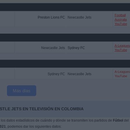
Football
Preston Lions FC
Newcastle Jets
Australia
YouTube
A-Leagues
Newcastle Jets
Sydney FC
YouTube
A-Leagues
Sydney FC
Newcastle Jets
YouTube
Más días
STLE JETS EN TELEVISIÓN EN COLOMBIA
os datos estadísticos de cuándo y dónde se transmiten los partidos de
Fútbol
del
2021
, podemos dar los siguientes datos: