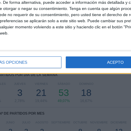
FC
. De forma alternativa, puede acceder a información más detallada y 
e otorgar o negar su consentimiento.
Tenga en cuenta que algún proc
RANKING POR COMPETICIONES
de no requerir de su consentimiento, pero usted tiene el derecho de r
referencias se aplicarán solo a este sitio web. Puede cambiar sus pref
A-League
102 (94,44%)
alquier momento volviendo a este sitio y haciendo clic en el botón "Pri
Australian FFA Cup
6 (5,56%)
 web.
Ver ranking completo
ÁS OPCIONES
ACEPTO
PARTIDOS POR DÍA DE LA SEMANA
LES
JUEVES
VIERNES
SÁBADO
DOMINGO
3
21
53
18
%
2,78%
19,44%
49,07%
16,67%
Nº DE PARTIDOS POR MES
JUNIO
JULIO
AGOSTO
SEPTIEMBRE
OCTUBRE
NOVIEMBRE
DICIEMBRE