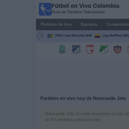
Fútbol en Vivo Colombia
Fútbol en
Guía de Partidos Televisados
Vivo
Colombia
Partidos de hoy
Equipos
Competici
Guía de
Partidos
FIFA Copa Mundial 2026
Liga BetPlay DI
Televisados
Partidos
de
hoy
Equipos
Competiciones
Partidos en vivo hoy de
Newcastle Jets
Canales
Newcastle Jets: En este momento no hay ningú
TV
en TV emitidos anteriormente.