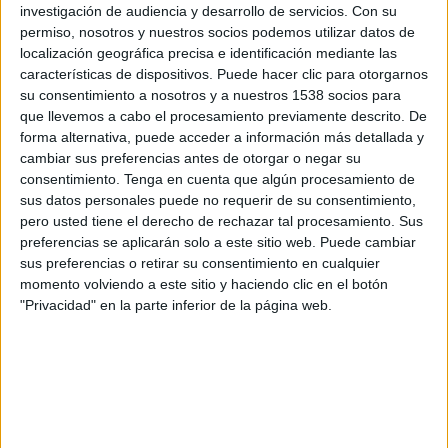
investigación de audiencia y desarrollo de servicios.
Con su
permiso, nosotros y nuestros socios podemos utilizar datos de
Domingo, 16/08/2026
localización geográfica precisa e identificación mediante las
13:00
Liga Premier Islandia
características de dispositivos. Puede hacer clic para otorgarnos
su consentimiento a nosotros y a nuestros 1538 socios para
que llevemos a cabo el procesamiento previamente descrito. De
forma alternativa, puede acceder a información más detallada y
cambiar sus preferencias antes de otorgar o negar su
ÍBV
consentimiento.
Tenga en cuenta que algún procesamiento de
ÍA Akraness
sus datos personales puede no requerir de su consentimiento,
OneFootball PPV
pero usted tiene el derecho de rechazar tal procesamiento. Sus
preferencias se aplicarán solo a este sitio web. Puede cambiar
sus preferencias o retirar su consentimiento en cualquier
Domingo, 23/08/2026
momento volviendo a este sitio y haciendo clic en el botón
12:00
Liga Premier Islandia
"Privacidad" en la parte inferior de la página web.
Keflavík IK
ÍBV
OneFootball PPV