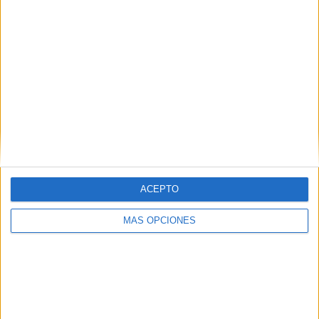
39 partidos de visitante
47,56%
TOTAL
MÁXIMO
TOTAL
1
8
16
COMPETICIONES
VS KR
RIVALES
Reykjavík
RANKING POR EQUIPOS
KR Reykjavík
8 (9,76%)
Fram Reykjavík
8 (9,76%)
KA Akureyri
8 (9,76%)
ACEPTO
FH Hafnarfjördur
7 (8,54%)
Stjarnan
7 (8,54%)
MÁS OPCIONES
Ver ranking completo
RANKING POR COMPETICIONES
Liga Premier Islandia
82 (100%)