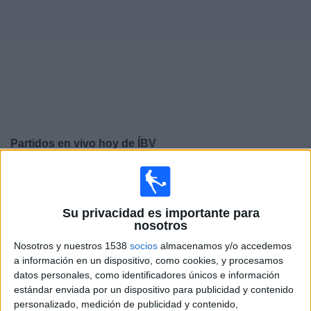
Otros
Deportes
Noticias
Widget
Partidos en vivo hoy de
ÍBV
Partidos de hoy domingo, 9/08/2026
13:00
Liga Premier Islandia
Su privacidad es importante para
nosotros
Nosotros y nuestros 1538
socios
almacenamos y/o accedemos
Víkingur R
a información en un dispositivo, como cookies, y procesamos
datos personales, como identificadores únicos e información
ÍBV
estándar enviada por un dispositivo para publicidad y contenido
OneFootball PPV
personalizado, medición de publicidad y contenido,