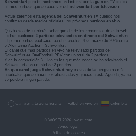
Schweinfurt
pero te mostramos un historial con la
guía en TV
de los
últimos partidos que se pudo ver del
Schweinfurt por televisión
.
Actualizaremos está
agenda del Schweinfurt en TV
cuando nos
confirmen desde medios oficiales, los próximos
partidos en vivo
.
Quizás sea de tu interés saber que desde los comienzos de esta web,
se han publicado
2 partidos televisados en directo del Schweinfurt
.
El primer partido publicado fue el miércoles, 4 de marzo de 2026 entre
el Alemannia Aachen - Schweinfurt.
El canal que más partidos en vivo ha televisado partidos del
Schweinfurt es OneFootball PPV con un total de 2 partidos.
Y es la competición 3. Liga en las que más veces se ha televisado el
Schweinfurt con un total de 2 partidos.
En que canal juega Schweinfurt hoy
es una de las preguntas más
habituales que se hacen los aficionados y gracias a esta Agenda, ya no
se perderá ningún partido.
Cambiar a tu zona horaria
Fútbol en vivo en
Colombia
© WOSTI 2026 |
wosti.com
Aviso legal
Política de cookies