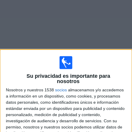
Otros
Deportes
Noticias
Widget
Partidos en vivo hoy de
Schweinfurt
×
Su privacidad es importante para
Schweinfurt: En este momento no hay ningún partido
nosotros
televisado. Puedes consultar el historial de partidos en
TV emitidos anteriormente.
Nosotros y nuestros 1538
socios
almacenamos y/o accedemos
a información en un dispositivo, como cookies, y procesamos
datos personales, como identificadores únicos e información
Domingo, 15/03/2026
estándar enviada por un dispositivo para publicidad y contenido
personalizado, medición de publicidad y contenido,
09:30
3. Liga
investigación de audiencia y desarrollo de servicios.
Con su
SC Verl
permiso, nosotros y nuestros socios podemos utilizar datos de