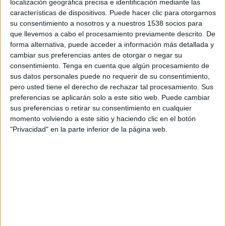
localización geográfica precisa e identificación mediante las
Schweinfurt
características de dispositivos. Puede hacer clic para otorgarnos
OneFootball PPV
su consentimiento a nosotros y a nuestros 1538 socios para
que llevemos a cabo el procesamiento previamente descrito. De
Miércoles, 4/03/2026
forma alternativa, puede acceder a información más detallada y
cambiar sus preferencias antes de otorgar o negar su
12:00
3. Liga
consentimiento.
Tenga en cuenta que algún procesamiento de
sus datos personales puede no requerir de su consentimiento,
Alemannia Aachen
pero usted tiene el derecho de rechazar tal procesamiento. Sus
Schweinfurt
preferencias se aplicarán solo a este sitio web. Puede cambiar
OneFootball PPV
sus preferencias o retirar su consentimiento en cualquier
momento volviendo a este sitio y haciendo clic en el botón
"Privacidad" en la parte inferior de la página web.
DATOS ESTADÍSTICOS DEL EQUIPO SCHWEINFURT EN
TELEVISIÓN EN COLOMBIA
A fecha de hoy
7/08/2026
y desde que esta web recoge los datos
estadísticos de cuándo y dónde se transmiten los partidos de
Fútbol
del
equipo
Schweinfurt
en
Colombia
, que fue el
8/08/2025
, podemos dar los
siguientes datos: