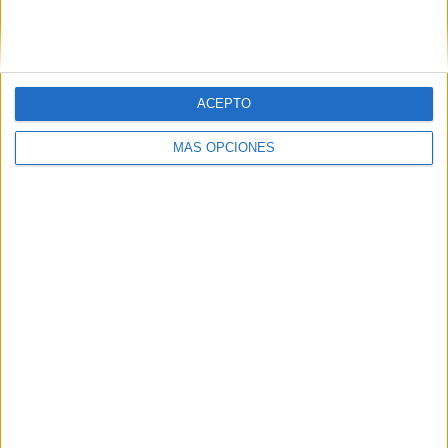
Ver ranking completo
Nº DE PARTIDOS POR DÍA DE LA SEMANA
ACEPTO
LUNES
MARTES
MIÉRCOLES
JUEVES
VIERNES
-
-
1
-
2
MÁS OPCIONES
- %
- %
8,33%
- %
16,67%
SÁBADO
DOMINGO
5
4
41,67%
33,33%
Nº DE PARTIDOS POR MES
ENERO
FEBRERO
MARZO
ABRIL
MAYO
JUNIO
JULIO
AGOSTO
2
-
2
-
-
-
-
2
16,67%
- %
16,67%
- %
- %
- %
- %
16,67%
SEPTIEMBRE
OCTUBRE
NOVIEMBRE
DICIEMBRE