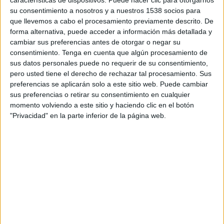
características de dispositivos. Puede hacer clic para otorgarnos
Marsaxlokk FC
su consentimiento a nosotros y a nuestros 1538 socios para
FC Pyunik
que llevemos a cabo el procesamiento previamente descrito. De
OneFootball PPV
forma alternativa, puede acceder a información más detallada y
cambiar sus preferencias antes de otorgar o negar su
consentimiento.
Tenga en cuenta que algún procesamiento de
DATOS ESTADÍSTICOS DEL EQUIPO FC PYUNIK EN
sus datos personales puede no requerir de su consentimiento,
TELEVISIÓN EN COLOMBIA
pero usted tiene el derecho de rechazar tal procesamiento. Sus
preferencias se aplicarán solo a este sitio web. Puede cambiar
A fecha de hoy
8/08/2026
y desde que esta web recoge los datos
sus preferencias o retirar su consentimiento en cualquier
estadísticos de cuándo y dónde se transmiten los partidos de
Fútbol
del
momento volviendo a este sitio y haciendo clic en el botón
equipo
FC Pyunik
en
Colombia
, que fue el
8/09/2022
, podemos dar los
"Privacidad" en la parte inferior de la página web.
siguientes datos:
7
PARTIDOS TELEVISADOS
0 partidos en abierto
0%
7 partidos de pago
100%