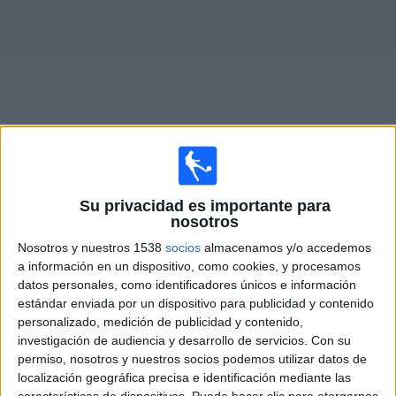
Otros
Deportes
Noticias
Widget
Partidos en vivo hoy de
FC Pyunik
Su privacidad es importante para
×
nosotros
FC Pyunik: En este momento no hay ningún partido
televisado. Puedes consultar el historial de partidos en
Nosotros y nuestros 1538
socios
almacenamos y/o accedemos
TV emitidos anteriormente.
a información en un dispositivo, como cookies, y procesamos
datos personales, como identificadores únicos e información
estándar enviada por un dispositivo para publicidad y contenido
Jueves, 9/07/2026
personalizado, medición de publicidad y contenido,
investigación de audiencia y desarrollo de servicios.
Con su
12:00
Conference League
permiso, nosotros y nuestros socios podemos utilizar datos de
1ª Ronda Clasificación
localización geográfica precisa e identificación mediante las