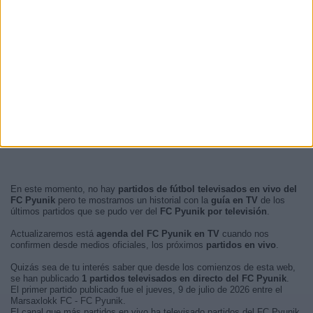
En este momento, no hay
partidos de fútbol televisados en vivo del
FC Pyunik
pero te mostramos un historial con la
guía en TV
de los
últimos partidos que se pudo ver del
FC Pyunik por televisión
.
Actualizaremos está
agenda del FC Pyunik en TV
cuando nos
confirmen desde medios oficiales, los próximos
partidos en vivo
.
Quizás sea de tu interés saber que desde los comienzos de esta web,
se han publicado
1 partidos televisados en directo del FC Pyunik
.
El primer partido publicado fue el jueves, 9 de julio de 2026 entre el
Marsaxlokk FC - FC Pyunik.
El canal que más partidos en vivo ha televisado partidos del FC Pyunik