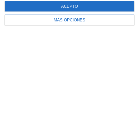
- %
- %
- %
100%
- %
ACEPTO
SÁBADO
DOMINGO
-
-
MÁS OPCIONES
- %
- %
Nº DE PARTIDOS POR MES
ENERO
FEBRERO
MARZO
ABRIL
MAYO
JUNIO
JULIO
AGOSTO
-
-
-
-
-
-
1
-
- %
- %
- %
- %
- %
- %
14,29%
- %
SEPTIEMBRE
OCTUBRE
NOVIEMBRE
DICIEMBRE
2
3
1
-
28,57%
42,86%
14,29%
- %
RANKING POR HORAS
11:45
3 (42,86%)
14:00
3 (42,86%)
12:00
1 (14,29%)