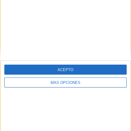
Alajuelense FF
1 (25%)
Pachuca Femenino
1 (25%)
Orlando Pride
1 (25%)
América Femenino
1 (25%)
Ver ranking completo
RANKING POR COMPETICIONES
CONCACAF Women's Champions Cup
4 (100%)
Ver ranking completo
ACEPTO
MÁS OPCIONES
Nº DE PARTIDOS POR DÍA DE LA SEMANA
LUNES
MARTES
MIÉRCOLES
JUEVES
VIERNES
-
3
1
-
-
- %
75%
25%
- %
- %
SÁBADO
DOMINGO
-
-