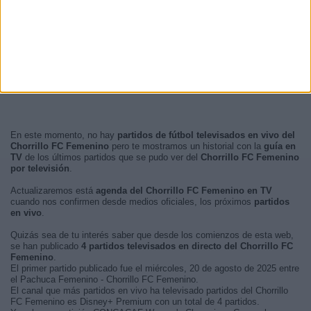
En este momento, no hay
partidos de fútbol televisados en vivo del
Chorrillo FC Femenino
pero te mostramos un historial con la
guía en
TV
de los últimos partidos que se pudo ver del
Chorrillo FC Femenino
por televisión
.
Actualizaremos está
agenda del Chorrillo FC Femenino en TV
cuando nos confirmen desde medios oficiales, los próximos
partidos
en vivo
.
Quizás sea de tu interés saber que desde los comienzos de esta web,
se han publicado
4 partidos televisados en directo del Chorrillo FC
Femenino
.
El primer partido publicado fue el miércoles, 20 de agosto de 2025 entre
el Pachuca Femenino - Chorrillo FC Femenino.
El canal que más partidos en vivo ha televisado partidos del Chorrillo
FC Femenino es Disney+ Premium con un total de 4 partidos.