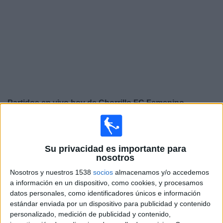
Otros
Deportes
Noticias
Widget
Partidos en vivo hoy de
Chorrillo FC Femenino
×
Chorrillo FC Femenino: En este momento no hay ningún
partido televisado. Puedes consultar el historial de
Su privacidad es importante para
partidos en TV emitidos anteriormente.
nosotros
Nosotros y nuestros 1538
socios
almacenamos y/o accedemos
Martes, 14/10/2025
a información en un dispositivo, como cookies, y procesamos
datos personales, como identificadores únicos e información
20:00
CONCACAF Women's Champions Cup
estándar enviada por un dispositivo para publicidad y contenido
personalizado, medición de publicidad y contenido,
Alajuelense FF