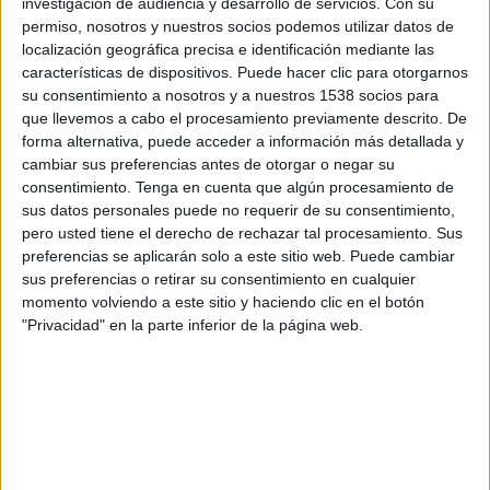
investigación de audiencia y desarrollo de servicios.
Con su
Chorrillo FC Femenino
permiso, nosotros y nuestros socios podemos utilizar datos de
Disney+ Premium
localización geográfica precisa e identificación mediante las
características de dispositivos. Puede hacer clic para otorgarnos
Martes, 16/09/2025
su consentimiento a nosotros y a nuestros 1538 socios para
que llevemos a cabo el procesamiento previamente descrito. De
19:00
CONCACAF Women's Champions Cup
forma alternativa, puede acceder a información más detallada y
cambiar sus preferencias antes de otorgar o negar su
Chorrillo FC Femenino
consentimiento.
Tenga en cuenta que algún procesamiento de
Orlando Pride
sus datos personales puede no requerir de su consentimiento,
Disney+ Premium
pero usted tiene el derecho de rechazar tal procesamiento. Sus
preferencias se aplicarán solo a este sitio web. Puede cambiar
sus preferencias o retirar su consentimiento en cualquier
Miércoles, 3/09/2025
momento volviendo a este sitio y haciendo clic en el botón
20:00
CONCACAF Women's Champions Cup
"Privacidad" en la parte inferior de la página web.
Chorrillo FC Femenino
América Femenino
Disney+ Premium
Más días