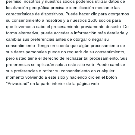
permiso, nosotros y nuestros socios podemos utilizar datos de
19:45
Torneo BetPlay DIMAYOR
localización geográfica precisa e identificación mediante las
características de dispositivos. Puede hacer clic para otorgarnos
Boca Juniors Cali
su consentimiento a nosotros y a nuestros 1538 socios para
Unión Magdalena
que llevemos a cabo el procesamiento previamente descrito. De
Canal por confirmar
forma alternativa, puede acceder a información más detallada y
cambiar sus preferencias antes de otorgar o negar su
consentimiento.
Tenga en cuenta que algún procesamiento de
Sábado, 15/08/2026
sus datos personales puede no requerir de su consentimiento,
16:00
Torneo BetPlay DIMAYOR
pero usted tiene el derecho de rechazar tal procesamiento. Sus
preferencias se aplicarán solo a este sitio web. Puede cambiar
Orsomarso
sus preferencias o retirar su consentimiento en cualquier
Boca Juniors Cali
momento volviendo a este sitio y haciendo clic en el botón
"Privacidad" en la parte inferior de la página web.
Canal por confirmar
Más días
DATOS ESTADÍSTICOS DEL EQUIPO BOCA JUNIORS CALI
EN TELEVISIÓN EN COLOMBIA