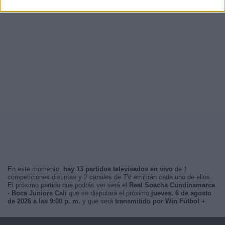
En este momento,
hay 13 partidos televisados en vivo
de 1
competiciones distintas y 2 canales de TV emitirán cada uno de ellos.
El próximo partido que podrás ver será el
Real Soacha Cundinamarca
- Boca Juniors Cali
que se disputará el próximo
jueves, 6 de agosto
de 2026 a las 9:00 p. m.
y que será
transmitido por Win Fútbol +
.