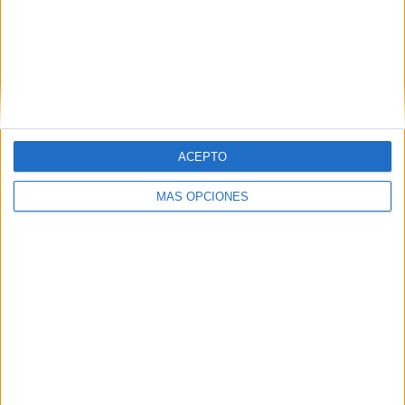
RANKING POR EQUIPOS
Quindio
13 (10,08%)
Atlético FC
12 (9,3%)
Real Cartagena
9 (6,98%)
Leones
9 (6,98%)
Real Soacha Cundinamarca
8 (6,2%)
ACEPTO
Ver ranking completo
MÁS OPCIONES
RANKING POR COMPETICIONES
Torneo BetPlay DIMAYOR
113 (87,6%)
Copa BetPlay DIMAYOR
16 (12,4%)
Ver ranking completo
Nº DE PARTIDOS POR DÍA DE LA SEMANA
LUNES
MARTES
MIÉRCOLES
JUEVES
VIERNES