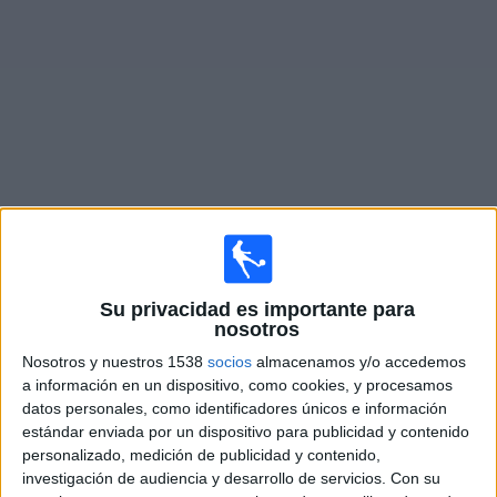
Otros
Deportes
Noticias
Widget
Partidos en vivo hoy de
Boca Juniors Cali
Partidos de hoy jueves, 6/08/2026
Su privacidad es importante para
14:00
Torneo BetPlay DIMAYOR
nosotros
Real Soacha Cundinamarca
Nosotros y nuestros 1538
socios
almacenamos y/o accedemos
a información en un dispositivo, como cookies, y procesamos
Boca Juniors Cali
datos personales, como identificadores únicos e información
Win Fútbol +
estándar enviada por un dispositivo para publicidad y contenido
personalizado, medición de publicidad y contenido,
Martes, 11/08/2026
investigación de audiencia y desarrollo de servicios.
Con su