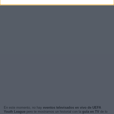
En este momento, no hay
eventos televisados en vivo de UEFA
Youth League
pero te mostramos un historial con la
guía en TV
de lo