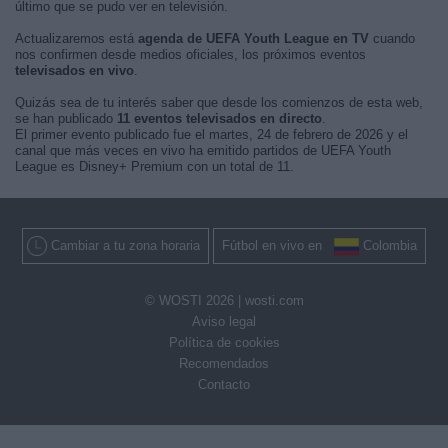
último que se pudo ver en televisión.
Actualizaremos está
agenda de UEFA Youth League en TV
cuando
nos confirmen desde medios oficiales, los próximos eventos
televisados en vivo
.
Quizás sea de tu interés saber que desde los comienzos de esta web,
se han publicado
11 eventos televisados en directo
.
El primer evento publicado fue el martes, 24 de febrero de 2026 y el
canal que más veces en vivo ha emitido partidos de UEFA Youth
League es Disney+ Premium con un total de 11.
Cambiar a tu zona horaria
Fútbol en vivo en
Colombia
© WOSTI 2026 |
wosti.com
Aviso legal
Política de cookies
Recomendados
Contacto