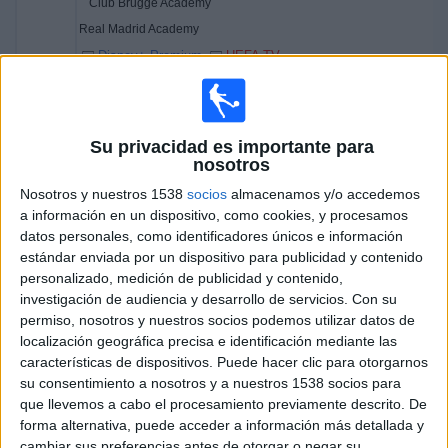
Club Brugge Academy
Real Madrid Academy
Disney+ Premium
UEFA TV
Viernes, 17/04/2026
07:00
UEFA Youth League
Su privacidad es importante para
Semifinales
nosotros
Nosotros y nuestros 1538
socios
almacenamos y/o accedemos
Benfica Academy
a información en un dispositivo, como cookies, y procesamos
Club Brugge Academy
datos personales, como identificadores únicos e información
Disney+ Premium
UEFA TV
estándar enviada por un dispositivo para publicidad y contenido
personalizado, medición de publicidad y contenido,
11:45
UEFA Youth League
investigación de audiencia y desarrollo de servicios.
Con su
Semifinales
permiso, nosotros y nuestros socios podemos utilizar datos de
localización geográfica precisa e identificación mediante las
Real Madrid Academy
características de dispositivos. Puede hacer clic para otorgarnos
PSG Academy
su consentimiento a nosotros y a nuestros 1538 socios para
Disney+ Premium
UEFA TV
que llevemos a cabo el procesamiento previamente descrito. De
forma alternativa, puede acceder a información más detallada y
Miércoles, 18/03/2026
cambiar sus preferencias antes de otorgar o negar su