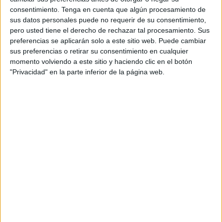
consentimiento.
Tenga en cuenta que algún procesamiento de
07:00
UEFA Youth League
sus datos personales puede no requerir de su consentimiento,
1/4 de Final
pero usted tiene el derecho de rechazar tal procesamiento. Sus
preferencias se aplicarán solo a este sitio web. Puede cambiar
Real Madrid Academy
sus preferencias o retirar su consentimiento en cualquier
Sporting CP Academy
momento volviendo a este sitio y haciendo clic en el botón
Disney+ Premium
"Privacidad" en la parte inferior de la página web.
09:00
UEFA Youth League
1/4 de Final
Inter Milan Academy
Benfica Academy
Disney+ Premium