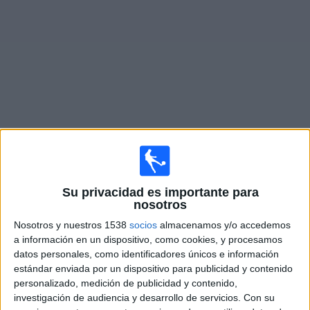
Otros
Deportes
Noticias
Widget
Partidos en vivo hoy de
Villa Dálmine
Sábado, 8/08/2026
Su privacidad es importante para
13:30
Primera B Argentina
nosotros
Dep. Armenio
Nosotros y nuestros 1538
socios
almacenamos y/o accedemos
a información en un dispositivo, como cookies, y procesamos
Villa Dálmine
datos personales, como identificadores únicos e información
LPF Play
estándar enviada por un dispositivo para publicidad y contenido
personalizado, medición de publicidad y contenido,
Sábado, 15/08/2026
investigación de audiencia y desarrollo de servicios.
Con su