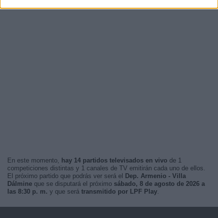
En este momento,
hay 14 partidos televisados en vivo
de 1
competiciones distintas y 1 canales de TV emitirán cada uno de ellos.
El próximo partido que podrás ver será el
Dep. Armenio - Villa
Dálmine
que se disputará el próximo
sábado, 8 de agosto de 2026 a
las 8:30 p. m.
y que será
transmitido por LPF Play
.