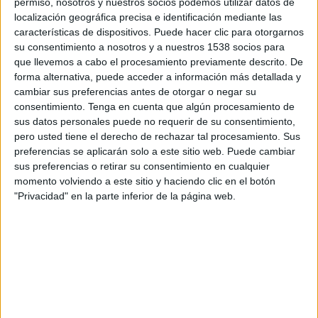
permiso, nosotros y nuestros socios podemos utilizar datos de
15:00
Primera B Argentina
localización geográfica precisa e identificación mediante las
características de dispositivos. Puede hacer clic para otorgarnos
Villa Dálmine
su consentimiento a nosotros y a nuestros 1538 socios para
Brown de Adrogué
que llevemos a cabo el procesamiento previamente descrito. De
LPF Play
forma alternativa, puede acceder a información más detallada y
cambiar sus preferencias antes de otorgar o negar su
consentimiento.
Tenga en cuenta que algún procesamiento de
Sábado, 22/08/2026
sus datos personales puede no requerir de su consentimiento,
15:00
Primera B Argentina
pero usted tiene el derecho de rechazar tal procesamiento. Sus
preferencias se aplicarán solo a este sitio web. Puede cambiar
Laferrere
sus preferencias o retirar su consentimiento en cualquier
momento volviendo a este sitio y haciendo clic en el botón
Villa Dálmine
"Privacidad" en la parte inferior de la página web.
LPF Play
Más días
DATOS ESTADÍSTICOS DEL EQUIPO VILLA DÁLMINE EN
TELEVISIÓN EN COLOMBIA