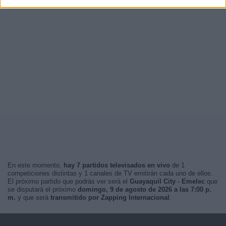
En este momento,
hay 7 partidos televisados en vivo
de 1
competiciones distintas y 1 canales de TV emitirán cada uno de ellos.
El próximo partido que podrás ver será el
Guayaquil City - Emelec
que
se disputará el próximo
domingo, 9 de agosto de 2026 a las 7:00 p.
m.
y que será
transmitido por Zapping Internacional
.