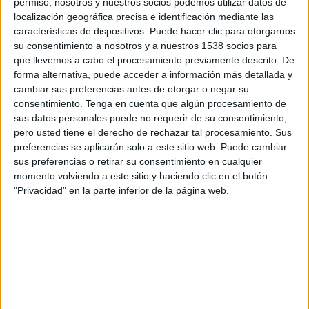
permiso, nosotros y nuestros socios podemos utilizar datos de
16:30
Liga Pro Ecuador
localización geográfica precisa e identificación mediante las
características de dispositivos. Puede hacer clic para otorgarnos
Guayaquil City
su consentimiento a nosotros y a nuestros 1538 socios para
Libertad FC
que llevemos a cabo el procesamiento previamente descrito. De
Zapping Internacional
forma alternativa, puede acceder a información más detallada y
cambiar sus preferencias antes de otorgar o negar su
consentimiento.
Tenga en cuenta que algún procesamiento de
Sábado, 22/08/2026
sus datos personales puede no requerir de su consentimiento,
16:30
Liga Pro Ecuador
pero usted tiene el derecho de rechazar tal procesamiento. Sus
preferencias se aplicarán solo a este sitio web. Puede cambiar
Técnico Universitario
sus preferencias o retirar su consentimiento en cualquier
momento volviendo a este sitio y haciendo clic en el botón
Guayaquil City
"Privacidad" en la parte inferior de la página web.
Zapping Internacional
Más días
DATOS ESTADÍSTICOS DEL EQUIPO GUAYAQUIL CITY EN
TELEVISIÓN EN COLOMBIA