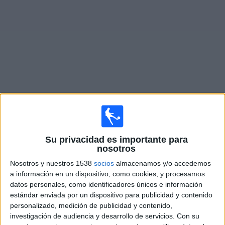
Otros
Deportes
Noticias
Widget
Partidos en vivo hoy de
Guayaquil City
Partidos de hoy domingo, 9/08/2026
Su privacidad es importante para
19:00
Liga Pro Ecuador
nosotros
Guayaquil City
Nosotros y nuestros 1538
socios
almacenamos y/o accedemos
a información en un dispositivo, como cookies, y procesamos
Emelec
datos personales, como identificadores únicos e información
Zapping Internacional
estándar enviada por un dispositivo para publicidad y contenido
personalizado, medición de publicidad y contenido,
Sábado, 15/08/2026
investigación de audiencia y desarrollo de servicios.
Con su