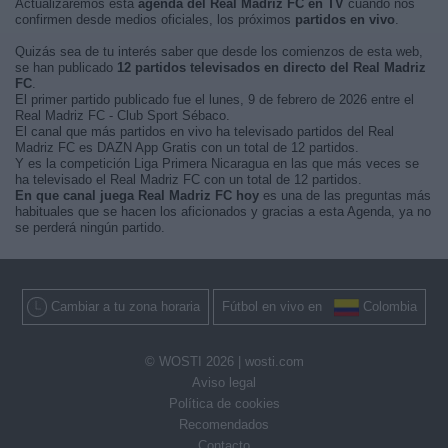
Actualizaremos está
agenda del Real Madriz FC en TV
cuando nos
confirmen desde medios oficiales, los próximos
partidos en vivo
.
Quizás sea de tu interés saber que desde los comienzos de esta web,
se han publicado
12 partidos televisados en directo del Real Madriz
FC
.
El primer partido publicado fue el lunes, 9 de febrero de 2026 entre el
Real Madriz FC - Club Sport Sébaco.
El canal que más partidos en vivo ha televisado partidos del Real
Madriz FC es DAZN App Gratis con un total de 12 partidos.
Y es la competición Liga Primera Nicaragua en las que más veces se
ha televisado el Real Madriz FC con un total de 12 partidos.
En que canal juega Real Madriz FC hoy
es una de las preguntas más
habituales que se hacen los aficionados y gracias a esta Agenda, ya no
se perderá ningún partido.
Cambiar a tu zona horaria
Fútbol en vivo en
Colombia
© WOSTI 2026 |
wosti.com
Aviso legal
Política de cookies
Recomendados
Contacto