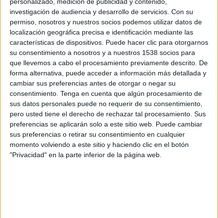
personalizado, medición de publicidad y contenido,
Real Madriz FC
investigación de audiencia y desarrollo de servicios.
Con su
FIFA+
DAZN App Gratis (Ver gratis)
permiso, nosotros y nuestros socios podemos utilizar datos de
localización geográfica precisa e identificación mediante las
Jueves, 16/04/2026
características de dispositivos. Puede hacer clic para otorgarnos
su consentimiento a nosotros y a nuestros 1538 socios para
17:00
Liga Primera Nicaragua
que llevemos a cabo el procesamiento previamente descrito. De
forma alternativa, puede acceder a información más detallada y
ART Jalapa
cambiar sus preferencias antes de otorgar o negar su
Real Madriz FC
consentimiento.
Tenga en cuenta que algún procesamiento de
FIFA+
DAZN App Gratis (Ver gratis)
sus datos personales puede no requerir de su consentimiento,
pero usted tiene el derecho de rechazar tal procesamiento. Sus
preferencias se aplicarán solo a este sitio web. Puede cambiar
Domingo, 12/04/2026
sus preferencias o retirar su consentimiento en cualquier
18:00
Liga Primera Nicaragua
momento volviendo a este sitio y haciendo clic en el botón
"Privacidad" en la parte inferior de la página web.
Real Madriz FC
UNAN Managua
DAZN App Gratis (Ver gratis)
FIFA+
Más días