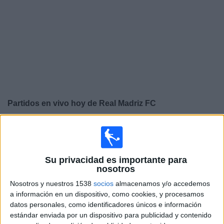
Otros
Deportes
Noticias
Widget
Partidos en vivo hoy de
Real Madriz FC
×
Real Madriz FC: En este momento no hay ningún
partido televisado. Puedes consultar el historial de
partidos en TV emitidos anteriormente.
Su privacidad es importante para
nosotros
Domingo, 19/04/2026
Nosotros y nuestros 1538
socios
almacenamos y/o accedemos
a información en un dispositivo, como cookies, y procesamos
18:00
Liga Primera Nicaragua
datos personales, como identificadores únicos e información
estándar enviada por un dispositivo para publicidad y contenido
Diriangén FC