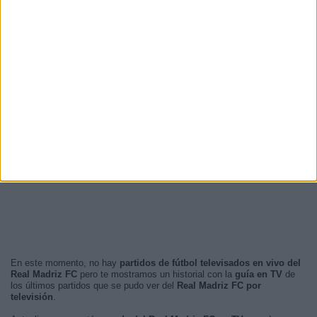
En este momento, no hay
partidos de fútbol televisados en vivo del
Real Madriz FC
pero te mostramos un historial con la
guía en TV
de
los últimos partidos que se pudo ver del
Real Madriz FC por
televisión
.