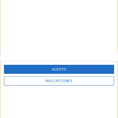
COMPETICIONES
VS FC Ordino
RIVALES
RANKING POR EQUIPOS
FC Ordino
1 (20%)
CE Carroi
1 (20%)
UE Santa Coloma
1 (20%)
Inter Club d'Escaldes
1 (20%)
FC Santa Coloma
1 (20%)
Ver ranking completo
RANKING POR COMPETICIONES
ACEPTO
Primera División Andorra
5 (100%)
MÁS OPCIONES
Ver ranking completo
Nº DE PARTIDOS POR DÍA DE LA SEMANA
LUNES
MARTES
MIÉRCOLES
JUEVES
VIERNES