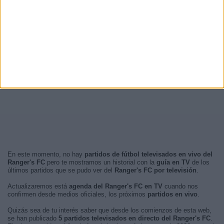
En este momento, no hay
partidos de fútbol televisados en vivo del
Ranger's FC
pero te mostramos un historial con la
guía en TV
de los
últimos partidos que se pudo ver del
Ranger's FC por televisión
.
Actualizaremos está
agenda del Ranger's FC en TV
cuando nos
confirmen desde medios oficiales, los próximos
partidos en vivo
.
Quizás sea de tu interés saber que desde los comienzos de esta web,
se han publicado
5 partidos televisados en directo del Ranger's FC
.