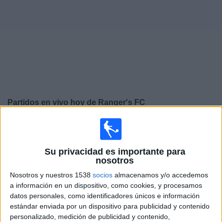
Otros
Deportes
Noticias
Widget
Partidos en vivo hoy de
Ranger's FC
×
Ranger's FC: En este momento no hay ningún partido
televisado. Puedes consultar el historial de partidos en
TV emitidos anteriormente.
Su privacidad es importante para
nosotros
Nosotros y nuestros 1538
socios
almacenamos y/o accedemos
Domingo, 17/05/2026
a información en un dispositivo, como cookies, y procesamos
12:30
Primera División Andorra
datos personales, como identificadores únicos e información
estándar enviada por un dispositivo para publicidad y contenido
Ranger's FC
personalizado, medición de publicidad y contenido,