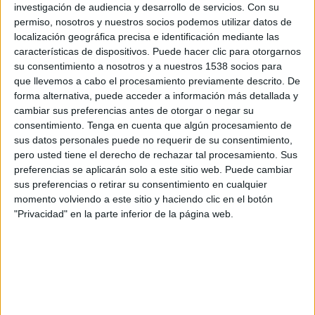
FC Santa Coloma
investigación de audiencia y desarrollo de servicios.
Con su
permiso, nosotros y nuestros socios podemos utilizar datos de
DAZN App Gratis (Ver gratis)
FIFA+
localización geográfica precisa e identificación mediante las
características de dispositivos. Puede hacer clic para otorgarnos
Domingo, 26/04/2026
su consentimiento a nosotros y a nuestros 1538 socios para
que llevemos a cabo el procesamiento previamente descrito. De
06:15
Primera División Andorra
forma alternativa, puede acceder a información más detallada y
cambiar sus preferencias antes de otorgar o negar su
Ranger's FC
consentimiento.
Tenga en cuenta que algún procesamiento de
Inter Club d'Escaldes
sus datos personales puede no requerir de su consentimiento,
FIFA+
DAZN App Gratis (Ver gratis)
pero usted tiene el derecho de rechazar tal procesamiento. Sus
preferencias se aplicarán solo a este sitio web. Puede cambiar
Domingo, 19/04/2026
sus preferencias o retirar su consentimiento en cualquier
momento volviendo a este sitio y haciendo clic en el botón
04:00
Primera División Andorra
"Privacidad" en la parte inferior de la página web.
CE Carroi
Ranger's FC
FIFA+
DAZN App Gratis (Ver gratis)
Más días