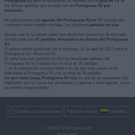
Portuguesa RJ
pero te mostramos un historial con la
guía en TV
de
los últimos partidos que se pudo ver del
Portuguesa RJ por
televisión
.
Actualizaremos está
agenda del Portuguesa RJ en TV
cuando nos
confirmen desde medios oficiales, los próximos
partidos en vivo
.
Quizás sea de tu interés saber que desde los comienzos de esta web,
se han publicado
41 partidos televisados en directo del Portuguesa
RJ
.
El primer partido publicado fue el domingo, 25 de abril de 2021 entre el
Portuguesa RJ - Boavista SC.
El canal que más partidos en vivo ha televisado partidos del
Portuguesa RJ es Fanatiz con un total de 35 partidos.
Y es la competición Carioca Série A en las que más veces se ha
televisado el Portuguesa RJ con un total de 39 partidos.
En que canal juega Portuguesa RJ hoy
es una de las preguntas más
habituales que se hacen los aficionados y gracias a esta Agenda, ya no
se perderá ningún partido.
Cambiar a tu zona horaria
Fútbol en vivo en
Colombia
© WOSTI 2026 |
wosti.com
Aviso legal