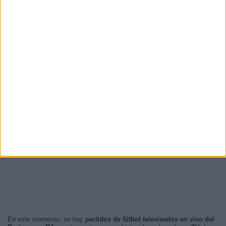
En este momento, no hay
partidos de fútbol televisados en vivo del