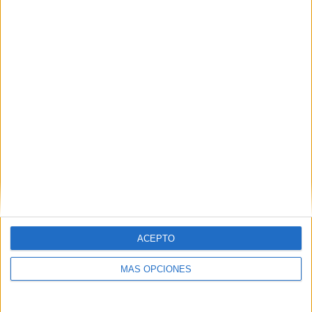
TOTAL
MÁXIMO
TOTAL
2
6
13
COMPETICIONES
VS Fluminense
RIVALES
RANKING POR EQUIPOS
Fluminense
6 (14,63%)
Boavista SC
5 (12,2%)
Botafogo
4 (9,76%)
CR Flamengo
3 (7,32%)
Resende
3 (7,32%)
Ver ranking completo
RANKING POR COMPETICIONES
ACEPTO
Carioca Série A
39 (95,12%)
MÁS OPCIONES
Copa do Brasil
2 (4,88%)
Ver ranking completo