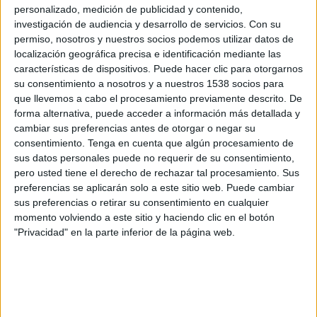
Portuguesa RJ
personalizado, medición de publicidad y contenido,
investigación de audiencia y desarrollo de servicios.
Con su
Flamengo TV YouTube
permiso, nosotros y nuestros socios podemos utilizar datos de
localización geográfica precisa e identificación mediante las
Jueves, 23/01/2025
características de dispositivos. Puede hacer clic para otorgarnos
18:30
su consentimiento a nosotros y a nuestros 1538 socios para
Carioca Série A
que llevemos a cabo el procesamiento previamente descrito. De
Portuguesa RJ
forma alternativa, puede acceder a información más detallada y
cambiar sus preferencias antes de otorgar o negar su
Fluminense
consentimiento.
Tenga en cuenta que algún procesamiento de
Brasileirão Play
Fanatiz (Míralo en vivo)
sus datos personales puede no requerir de su consentimiento,
pero usted tiene el derecho de rechazar tal procesamiento. Sus
Domingo, 19/01/2025
preferencias se aplicarán solo a este sitio web. Puede cambiar
sus preferencias o retirar su consentimiento en cualquier
14:00
Carioca Série A
momento volviendo a este sitio y haciendo clic en el botón
"Privacidad" en la parte inferior de la página web.
Portuguesa RJ
Madureira
Fanatiz (Míralo en vivo)
Brasileirão Play
Más días