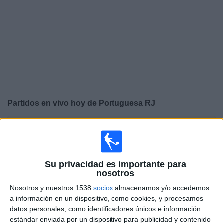
Otros
Deportes
Noticias
Widget
Partidos en vivo hoy de
Portuguesa RJ
×
Portuguesa RJ: En este momento no hay ningún partido
televisado. Puedes consultar el historial de partidos en
TV emitidos anteriormente.
Su privacidad es importante para
nosotros
Domingo, 11/01/2026
Nosotros y nuestros 1538
socios
almacenamos y/o accedemos
15:00
Carioca Série A
a información en un dispositivo, como cookies, y procesamos
datos personales, como identificadores únicos e información
CR Flamengo
estándar enviada por un dispositivo para publicidad y contenido