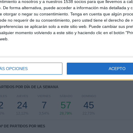
9
19
49
ntimiento a nosotros y a nuestros 1538 socios para que llevemos a ca
. De forma alternativa, puede acceder a información más detallada y 
COMPETICIONES
VS Real Madrid
RIVALES
Femenino
e otorgar o negar su consentimiento.
Tenga en cuenta que algún proc
de no requerir de su consentimiento, pero usted tiene el derecho de r
RANKING POR COMPETICIONES
referencias se aplicarán solo a este sitio web. Puede cambiar sus pref
alquier momento volviendo a este sitio y haciendo clic en el botón "Pri
Liga F
94 (47,47%)
 web.
Champions League Femenina
61 (30,81%)
Copa de la Reina
22 (11,11%)
Supercopa España Femenina
10 (5,05%)
Amistoso Femenino
3 (1,52%)
ÁS OPCIONES
ACEPTO
Ver ranking completo
PARTIDOS POR DÍA DE LA SEMANA
OLES
JUEVES
VIERNES
SÁBADO
DOMINGO
2
24
7
57
45
26%
12,12%
3,54%
28,79%
22,73%
Nº DE PARTIDOS POR MES