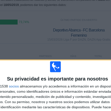
 el
18/05/2019
, podemos dar los siguientes datos:
ÚLTIMO PARTIDO EN ABIERTO
73,74%
Deportivo Abanca - FC Barcelona
Femenino
15/03/2026 Liga F por DAZN, DAZN App Gratis
PARTIDOS
DÍAS
TOTAL
15
143
22
CONSECUTIVOS
SIN PARTIDO
CANALES TV
DE PAGO
GRATUÍTO
Su privacidad es importante para nosotros
s 1538
socios
almacenamos y/o accedemos a información en un disposit
sonales, como identificadores únicos e información estándar enviada 
ntenido personalizado, medición de publicidad y contenido, investigaci
os.
Con su permiso, nosotros y nuestros socios podemos utilizar datos 
TOTAL
MÁXIMO
TOTAL
identificación mediante las características de dispositivos. Puede hacer