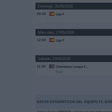
Otros
Domingo, 31/05/2026
Deportes
09:00
Liga F
Noticias
Miércoles, 27/05/2026
Widget
12:00
Liga F
Sábado, 23/05/2026
11:00
Champions League Femenina
Final
DATOS ESTADÍSTICOS DEL EQUIPO FC BA
A fecha de hoy
5/08/2026
y desde que esta web recoge l