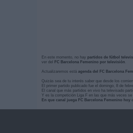
En este momento, no hay
partidos de fútbol telev
ver del
FC Barcelona Femenino por televisión
.
Actualizaremos está
agenda del FC Barcelona Fem
Quizás sea de tu interés saber que desde los comie
El primer partido publicado fue el domingo, 8 de fe
El canal que más partidos en vivo ha televisado par
Y es la competición Liga F en las que más veces se 
En que canal juega FC Barcelona Femenino hoy
e