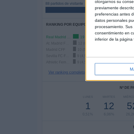
otorgarnos su conse
88 partidos de visitante
previamente descrito
44,44%
preferencias antes d
datos personales pue
RANKING POR EQUIPOS
procesamiento. Sus p
consentimiento en cu
Real Madrid Femenino
19 (9,6%)
inferior de la página
At. Madrid Femenino
12 (6,06%)
Madrid CFF
10 (5,05%)
Sevilla FC Femenino
9 (4,55%)
Athletic Femenino
9 (4,55%)
M
Ver ranking completo
Nº DE 
LUNES
MARTES
MIÉRC
1
12
5
0,51%
6,06%
26,