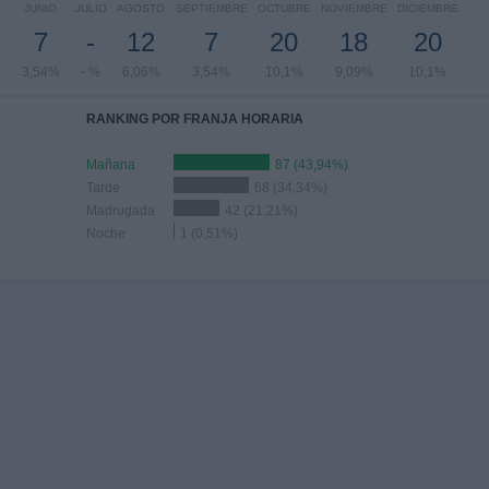
JUNIO
JULIO
AGOSTO
SEPTIEMBRE
OCTUBRE
NOVIEMBRE
DICIEMBRE
7
-
12
7
20
18
20
%
3,54%
- %
6,06%
3,54%
10,1%
9,09%
10,1%
RANKING POR FRANJA HORARIA
Mañana
87 (43,94%)
Tarde
68 (34,34%)
Madrugada
42 (21,21%)
Noche
1 (0,51%)