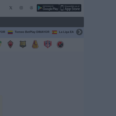
AYOR
Torneo BetPlay DIMAYOR
La Liga EA Sports
Serie A Italiana