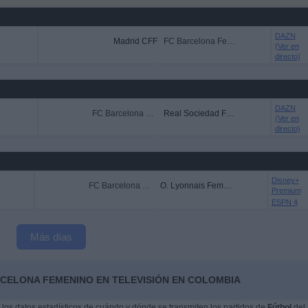
DAZN
Madrid CFF
FC Barcelona Femenino
(Ver en
directo)
DAZN
FC Barcelona Femenino
Real Sociedad Femenino
(Ver en
directo)
Disney+
FC Barcelona Femenino
O. Lyonnais Femenino
Premium
ESPN 4
Más días
RCELONA FEMENINO EN TELEVISIÓN EN COLOMBIA
os datos estadísticos de cuándo y dónde se transmiten los partidos de
Fútbol
del